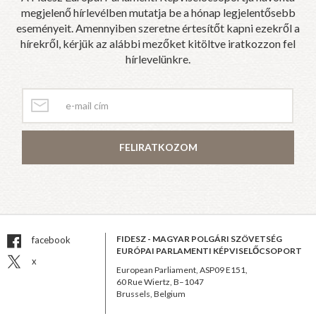
megjelenő hírlevélben mutatja be a hónap legjelentősebb
eseményeit. Amennyiben szeretne értesítőt kapni ezekről a
hírekről, kérjük az alábbi mezőket kitöltve iratkozzon fel
hírlevelünkre.
FELIRATKOZOM
FIDESZ - MAGYAR POLGÁRI SZÖVETSÉG
facebook
EURÓPAI PARLAMENTI KÉPVISELŐCSOPORT
x
European Parliament, ASP09 E151,
60 Rue Wiertz, B–1047
Brussels, Belgium