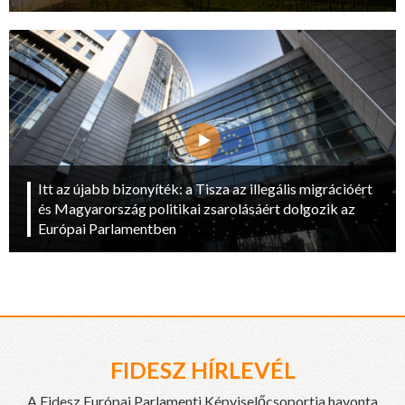
Itt az újabb bizonyíték: a Tisza az illegális migrációért
és Magyarország politikai zsarolásáért dolgozik az
Európai Parlamentben
FIDESZ HÍRLEVÉL
A Fidesz Európai Parlamenti Képviselőcsoportja havonta