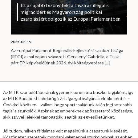
Itt az újabb bizonyíték: a Tisza az illegális
migrációért és Magyarország politikai
zsarolásáért dolgozik az Európai Parlamentben
2025. 02. 19.
Az Európai Parlament Regionális Fejlesztési szakbizottsága
(REGI) a mai napon szavazott Gerzsenyi Gabriella, a Tisza
párt EP-képviselőjének 2026. évi költségvetésre
[…]
Az MTK szurkolótáborának gyermekkorom óta büszke tagjaként, így
az MTK Budapest Labdarúgó Zrt. igazgatóságának elnökeként is –
Önökkel közösen – vallom, hogy sportcsaládunk talán legfontosabb
tagjai a szurkolók. Azoknak az embereknek az összetartó közössége,
akik szívvel-lélekkel támogatják, segítik az egyesületünket.
Jól tudom, milyen fájdalmas volt megélnünk a csapatunk kiesését.
Köszönetet szeretnék mondani valamennyi szurkolónknak az ebben