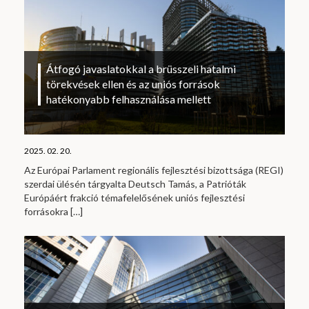
Átfogó javaslatokkal a brüsszeli hatalmi
törekvések ellen és az uniós források
hatékonyabb felhasználása mellett
2025. 02. 20.
Az Európai Parlament regionális fejlesztési bizottsága (REGI)
szerdai ülésén tárgyalta Deutsch Tamás, a Patrióták
Európáért frakció témafelelősének uniós fejlesztési
forrásokra
[…]