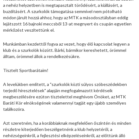
a nehéz helyzetben is megtapasztalt törődésért, a kiállásért, a
buzdításért. A szurkolók támogatása semmivel nem pótolható
módon járult hozzá ahhoz, hogy az MTK a másodosztályban eddig
lejátszott 16 bajnoki meccsből 13-at megnyert és csupán egyetlen
mérkőzést veszítettünk el.
Munkámban kezdettől fogva az vezet, hogy élő kapcsolat legyen a
klub és a szurkolók között. Bárki, bármikor kereshetett, örömmel
álltam, örömmel állok a rendelkezésükre.
Tisztelt Sportbarátaim!
A levelükben említett, a "szurkolók közti súlyos szóbeszédekben
terjedő híresztelések" alapján megfogalmazott kérdéseik
megbeszélésére ezúton tisztelettel meghívom Önöket, az MTK
Baráti Kör elnökségének valamennyi tagját egy újabb személyes
találkozóra.
Azt szeretném, ha a korábbiaknak megfelelően őszintén és minden
részletre kiterjedően beszélgetnénk a klub helyzetéről, a
nehézségeinkről, a fejlesztési elképzeléseinkről, az előttünk álló