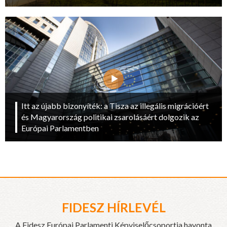
Itt az újabb bizonyíték: a Tisza az illegális migrációért
és Magyarország politikai zsarolásáért dolgozik az
Európai Parlamentben
FIDESZ HÍRLEVÉL
A Fidesz Európai Parlamenti Képviselőcsoportja havonta