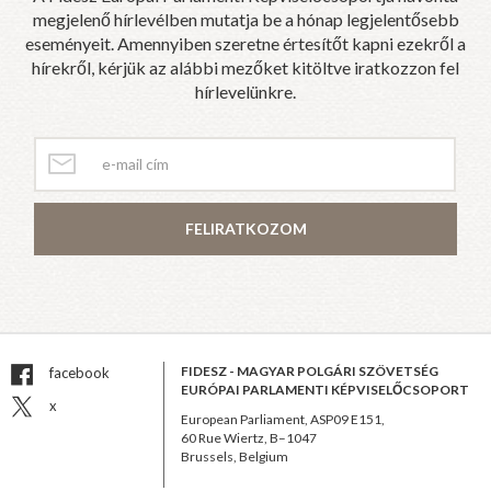
megjelenő hírlevélben mutatja be a hónap legjelentősebb
eseményeit. Amennyiben szeretne értesítőt kapni ezekről a
hírekről, kérjük az alábbi mezőket kitöltve iratkozzon fel
hírlevelünkre.
FELIRATKOZOM
FIDESZ - MAGYAR POLGÁRI SZÖVETSÉG
facebook
EURÓPAI PARLAMENTI KÉPVISELŐCSOPORT
x
European Parliament, ASP09 E151,
60 Rue Wiertz, B–1047
Brussels, Belgium