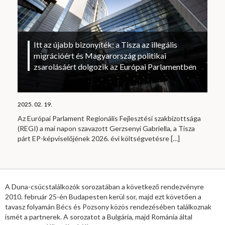
Itt az újabb bizonyíték: a Tisza az illegális
migrációért és Magyarország politikai
zsarolásáért dolgozik az Európai Parlamentben
2025. 02. 19.
Az Európai Parlament Regionális Fejlesztési szakbizottsága
(REGI) a mai napon szavazott Gerzsenyi Gabriella, a Tisza
párt EP-képviselőjének 2026. évi költségvetésre
[…]
A Duna-csúcstalálkozók sorozatában a következő rendezvényre
2010. február 25-én Budapesten kerül sor, majd ezt követően a
tavasz folyamán Bécs és Pozsony közös rendezésében találkoznak
ismét a partnerek. A sorozatot a Bulgária, majd Románia által