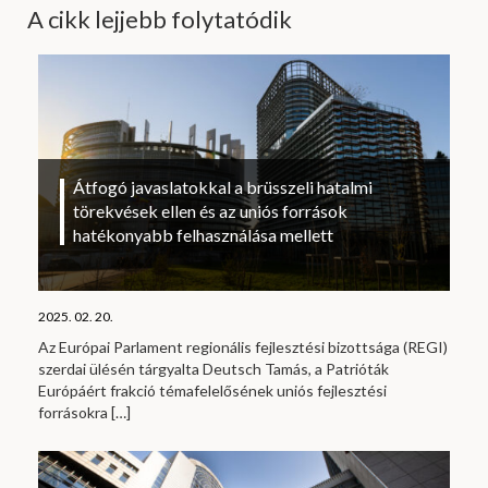
A cikk lejjebb folytatódik
Átfogó javaslatokkal a brüsszeli hatalmi
törekvések ellen és az uniós források
hatékonyabb felhasználása mellett
2025. 02. 20.
Az Európai Parlament regionális fejlesztési bizottsága (REGI)
szerdai ülésén tárgyalta Deutsch Tamás, a Patrióták
Európáért frakció témafelelősének uniós fejlesztési
forrásokra
[…]