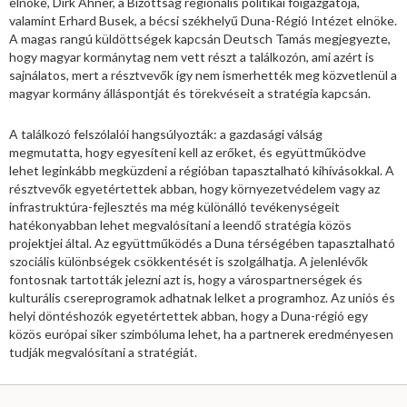
elnöke, Dirk Ahner, a Bizottság regionális politikai főigazgatója,
valamint Erhard Busek, a bécsi székhelyű Duna-Régió Intézet elnöke.
A magas rangú küldöttségek kapcsán Deutsch Tamás megjegyezte,
hogy magyar kormánytag nem vett részt a találkozón, ami azért is
sajnálatos, mert a résztvevők így nem ismerhették meg közvetlenül a
magyar kormány álláspontját és törekvéseit a stratégia kapcsán.
A találkozó felszólalói hangsúlyozták: a gazdasági válság
megmutatta, hogy egyesíteni kell az erőket, és együttműködve
lehet leginkább megküzdeni a régióban tapasztalható kihívásokkal. A
résztvevők egyetértettek abban, hogy környezetvédelem vagy az
infrastruktúra-fejlesztés ma még különálló tevékenységeit
hatékonyabban lehet megvalósítani a leendő stratégia közös
projektjei által. Az együttműködés a Duna térségében tapasztalható
szociális különbségek csökkentését is szolgálhatja. A jelenlévők
fontosnak tartották jelezni azt is, hogy a várospartnerségek és
kulturális csereprogramok adhatnak lelket a programhoz. Az uniós és
helyi döntéshozók egyetértettek abban, hogy a Duna-régió egy
közös európai siker szimbóluma lehet, ha a partnerek eredményesen
tudják megvalósítani a stratégiát.