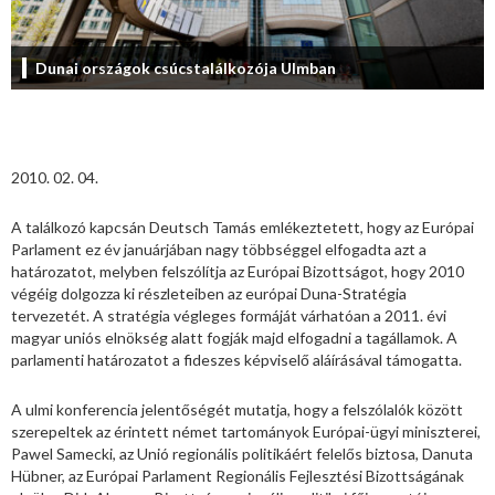
Dunai országok csúcstalálkozója Ulmban
2010. 02. 04.
A találkozó kapcsán Deutsch Tamás emlékeztetett, hogy az Európai
Parlament ez év januárjában nagy többséggel elfogadta azt a
határozatot, melyben felszólítja az Európai Bizottságot, hogy 2010
végéig dolgozza ki részleteiben az európai Duna-Stratégia
tervezetét. A stratégia végleges formáját várhatóan a 2011. évi
magyar uniós elnökség alatt fogják majd elfogadni a tagállamok. A
parlamenti határozatot a fideszes képviselő aláírásával támogatta.
A ulmi konferencia jelentőségét mutatja, hogy a felszólalók között
szerepeltek az érintett német tartományok Európai-ügyi miniszterei,
Pawel Samecki, az Unió regionális politikáért felelős biztosa, Danuta
Hübner, az Európai Parlament Regionális Fejlesztési Bizottságának