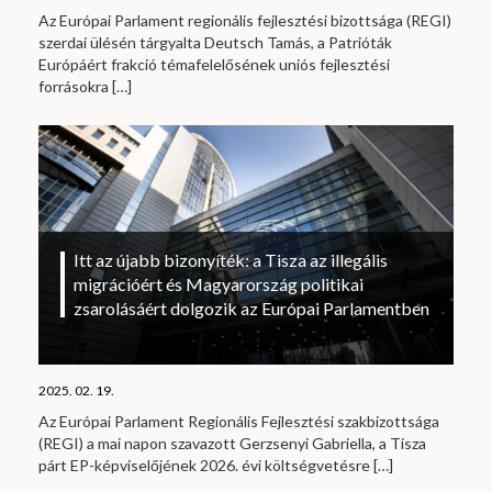
Az Európai Parlament regionális fejlesztési bizottsága (REGI)
szerdai ülésén tárgyalta Deutsch Tamás, a Patrióták
Európáért frakció témafelelősének uniós fejlesztési
forrásokra
[…]
Itt az újabb bizonyíték: a Tisza az illegális
migrációért és Magyarország politikai
zsarolásáért dolgozik az Európai Parlamentben
2025. 02. 19.
Az Európai Parlament Regionális Fejlesztési szakbizottsága
(REGI) a mai napon szavazott Gerzsenyi Gabriella, a Tisza
párt EP-képviselőjének 2026. évi költségvetésre
[…]