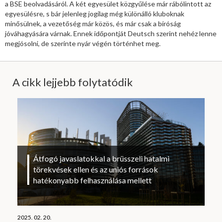
a BSE beolvadásáról. A két egyesület közgyűlése már rábólintott az
egyesülésre, s bár jelenleg jogilag még különálló kluboknak
minősülnek, a vezetőség már közös, és már csak a bíróság
jóváhagyására várnak. Ennek időpontját Deutsch szerint nehéz lenne
megjósolni, de szerinte nyár végén történhet meg.
A cikk lejjebb folytatódik
Átfogó javaslatokkal a brüsszeli hatalmi
törekvések ellen és az uniós források
hatékonyabb felhasználása mellett
2025. 02. 20.