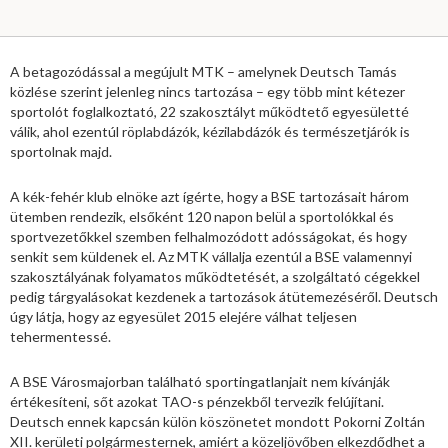
A betagozódással a megújult MTK – amelynek Deutsch Tamás
közlése szerint jelenleg nincs tartozása – egy több mint kétezer
sportolót foglalkoztató, 22 szakosztályt működtető egyesületté
válik, ahol ezentúl röplabdázók, kézilabdázók és természetjárók is
sportolnak majd.
A kék-fehér klub elnöke azt ígérte, hogy a BSE tartozásait három
ütemben rendezik, elsőként 120 napon belül a sportolókkal és
sportvezetőkkel szemben felhalmozódott adósságokat, és hogy
senkit sem küldenek el. Az MTK vállalja ezentúl a BSE valamennyi
szakosztályának folyamatos működtetését, a szolgáltató cégekkel
pedig tárgyalásokat kezdenek a tartozások átütemezéséről. Deutsch
úgy látja, hogy az egyesület 2015 elejére válhat teljesen
tehermentessé.
A BSE Városmajorban található sportingatlanjait nem kívánják
értékesíteni, sőt azokat TAO-s pénzekből tervezik felújítani.
Deutsch ennek kapcsán külön köszönetet mondott Pokorni Zoltán
XII. kerületi polgármesternek, amiért a közeljövőben elkezdődhet a