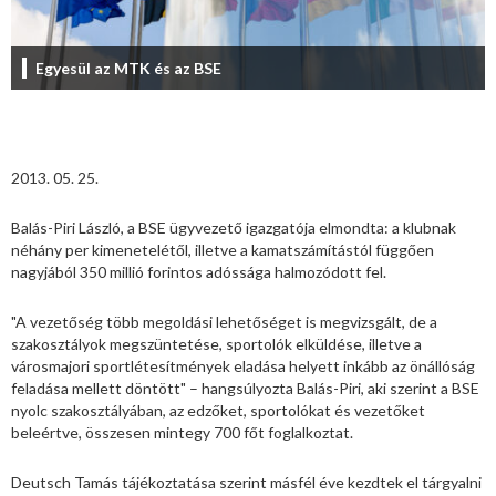
Egyesül az MTK és az BSE
2013. 05. 25.
Balás-Piri László, a BSE ügyvezető igazgatója elmondta: a klubnak
néhány per kimenetelétől, illetve a kamatszámítástól függően
nagyjából 350 millió forintos adóssága halmozódott fel.
"A vezetőség több megoldási lehetőséget is megvizsgált, de a
szakosztályok megszüntetése, sportolók elküldése, illetve a
városmajori sportlétesítmények eladása helyett inkább az önállóság
feladása mellett döntött" – hangsúlyozta Balás-Piri, aki szerint a BSE
nyolc szakosztályában, az edzőket, sportolókat és vezetőket
beleértve, összesen mintegy 700 főt foglalkoztat.
Deutsch Tamás tájékoztatása szerint másfél éve kezdtek el tárgyalni