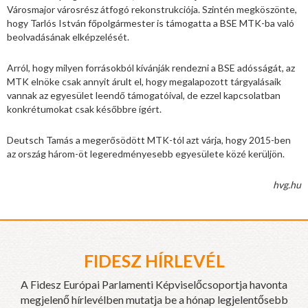
Városmajor városrész átfogó rekonstrukciója. Szintén megköszönte,
hogy Tarlós István főpolgármester is támogatta a BSE MTK-ba való
beolvadásának elképzelését.
Arról, hogy milyen forrásokból kívánják rendezni a BSE adósságát, az
MTK elnöke csak annyit árult el, hogy megalapozott tárgyalásaik
vannak az egyesület leendő támogatóival, de ezzel kapcsolatban
konkrétumokat csak későbbre ígért.
Deutsch Tamás a megerősödött MTK-tól azt várja, hogy 2015-ben
az ország három-öt legeredményesebb egyesülete közé kerüljön.
hvg.hu
FIDESZ HÍRLEVÉL
A Fidesz Európai Parlamenti Képviselőcsoportja havonta
megjelenő hírlevélben mutatja be a hónap legjelentősebb