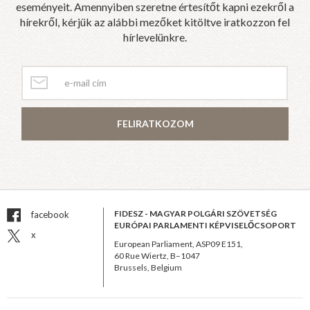
eseményeit. Amennyiben szeretne értesítőt kapni ezekről a
hírekről, kérjük az alábbi mezőket kitöltve iratkozzon fel
hírlevelünkre.
FELIRATKOZOM
FIDESZ - MAGYAR POLGÁRI SZÖVETSÉG
facebook
EURÓPAI PARLAMENTI KÉPVISELŐCSOPORT
x
European Parliament, ASP09 E151,
60 Rue Wiertz, B–1047
Brussels, Belgium