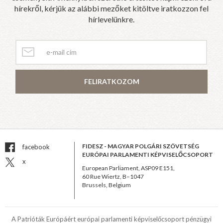
hírekről, kérjük az alábbi mezőket kitöltve iratkozzon fel
hírlevelünkre.
FELIRATKOZOM
FIDESZ - MAGYAR POLGÁRI SZÖVETSÉG
facebook
EURÓPAI PARLAMENTI KÉPVISELŐCSOPORT
x
European Parliament, ASP09 E151,
60 Rue Wiertz, B–1047
Brussels, Belgium
A Patrióták Európáért európai parlamenti képviselőcsoport pénzügyi