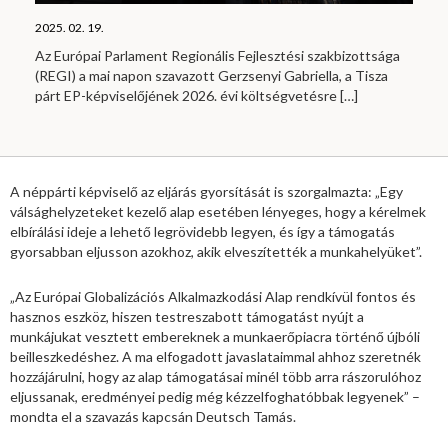
2025. 02. 19.
Az Európai Parlament Regionális Fejlesztési szakbizottsága
(REGI) a mai napon szavazott Gerzsenyi Gabriella, a Tisza
párt EP-képviselőjének 2026. évi költségvetésre
[…]
A néppárti képviselő az eljárás gyorsítását is szorgalmazta: „Egy
válsághelyzeteket kezelő alap esetében lényeges, hogy a kérelmek
elbírálási ideje a lehető legrövidebb legyen, és így a támogatás
gyorsabban eljusson azokhoz, akik elveszítették a munkahelyüket”.
„Az Európai Globalizációs Alkalmazkodási Alap rendkívül fontos és
hasznos eszköz, hiszen testreszabott támogatást nyújt a
munkájukat vesztett embereknek a munkaerőpiacra történő újbóli
beilleszkedéshez. A ma elfogadott javaslataimmal ahhoz szeretnék
hozzájárulni, hogy az alap támogatásai minél több arra rászorulóhoz
eljussanak, eredményei pedig még kézzelfoghatóbbak legyenek” –
mondta el a szavazás kapcsán Deutsch Tamás.