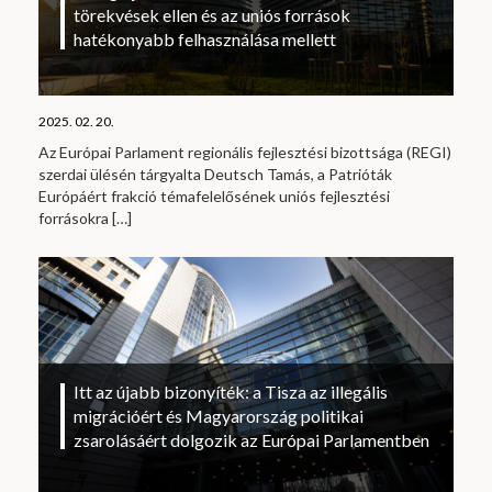
törekvések ellen és az uniós források
hatékonyabb felhasználása mellett
2025. 02. 20.
Az Európai Parlament regionális fejlesztési bizottsága (REGI)
szerdai ülésén tárgyalta Deutsch Tamás, a Patrióták
Európáért frakció témafelelősének uniós fejlesztési
forrásokra
[…]
Itt az újabb bizonyíték: a Tisza az illegális
migrációért és Magyarország politikai
zsarolásáért dolgozik az Európai Parlamentben