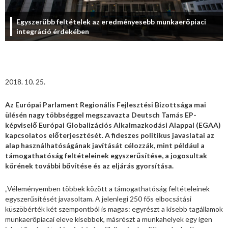
Egyszerűbb feltételek az eredményesebb munkaerőpiaci
integráció érdekében
2018. 10. 25.
Az Európai Parlament Regionális Fejlesztési Bizottsága mai
ülésén nagy többséggel megszavazta Deutsch Tamás EP-
képviselő Európai Globalizációs Alkalmazkodási Alappal (EGAA)
kapcsolatos előterjesztését. A fideszes politikus javaslatai az
alap használhatóságának javítását célozzák, mint például a
támogathatóság feltételeinek egyszerűsítése, a jogosultak
körének további bővítése és az eljárás gyorsítása.
„Véleményemben többek között a támogathatóság feltételeinek
egyszerűsítését javasoltam. A jelenlegi 250 fős elbocsátási
küszöbérték két szempontból is magas: egyrészt a kisebb tagállamok
munkaerőpiacai eleve kisebbek, másrészt a munkahelyek egy igen