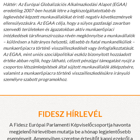
Háttér: Az Európai Globalizációs Alkalmazkodási Alapot (EGAA)
eredetileg 2007-ben hozták létre a legkiszolgáltatottabb és
legkevésbé képzett munkavállalókat érintő negatív következmények
ellensúlyozására. Az EGAA célja, hogy a súlyos gazdasági zavarban
szenvedő területeken és ágazatokban aktív munkaerőpiaci
intézkedések társfinanszírozása révén megkönnyítse a munkavállalók
– különösen a hátrányos helyzetű, idősebb és fiatal munkanélküliek –
munkaerőpiacra történő visszailleszkedését vagy önfoglalkoztatását.
Az EGAA, mint uniós szociálpolitikai eszköz bizonyított hozzáadott
értéke abban rejlik, hogy látható, célzott pénzügyi támogatást nyújt a
csoportos létszámleépítések által sújtott munkavállalók átképzésére,
valamint a munkaerőpiacra történő visszailleszkedésükre irányuló
személyre szabott programokhoz.
FIDESZ HÍRLEVÉL
A Fidesz Európai Parlamenti Képviselőcsoportja havonta
megjelenő hírlevélben mutatja be a hónap legjelentősebb
eseményeit. Amennyiben szeretne értesítőt kapni ezekről a