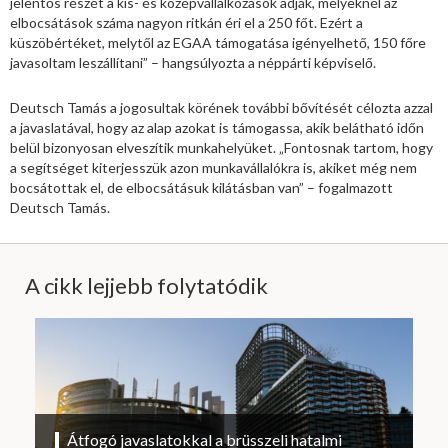
jelentős részét a kis- és középvállalkozások adják, melyeknél az
elbocsátások száma nagyon ritkán éri el a 250 főt. Ezért a
küszöbértéket, melytől az EGAA támogatása igényelhető, 150 főre
javasoltam leszállítani” – hangsúlyozta a néppárti képviselő.
Deutsch Tamás a jogosultak körének további bővítését célozta azzal
a javaslatával, hogy az alap azokat is támogassa, akik belátható időn
belül bizonyosan elveszítik munkahelyüket. „Fontosnak tartom, hogy
a segítséget kiterjesszük azon munkavállalókra is, akiket még nem
bocsátottak el, de elbocsátásuk kilátásban van” – fogalmazott
Deutsch Tamás.
A cikk lejjebb folytatódik
Átfogó javaslatokkal a brüsszeli hatalmi