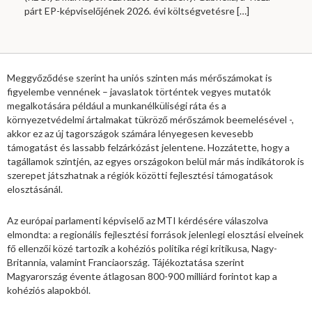
párt EP-képviselőjének 2026. évi költségvetésre
[…]
Meggyőződése szerint ha uniós szinten más mérőszámokat is
figyelembe vennének – javaslatok történtek vegyes mutatók
megalkotására például a munkanélküliségi ráta és a
környezetvédelmi ártalmakat tükröző mérőszámok beemelésével -,
akkor ez az új tagországok számára lényegesen kevesebb
támogatást és lassabb felzárkózást jelentene. Hozzátette, hogy a
tagállamok szintjén, az egyes országokon belül már más indikátorok is
szerepet játszhatnak a régiók közötti fejlesztési támogatások
elosztásánál.
Az európai parlamenti képviselő az MTI kérdésére válaszolva
elmondta: a regionális fejlesztési források jelenlegi elosztási elveinek
fő ellenzői közé tartozik a kohéziós politika régi kritikusa, Nagy-
Britannia, valamint Franciaország. Tájékoztatása szerint
Magyarország évente átlagosan 800-900 milliárd forintot kap a
kohéziós alapokból.