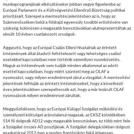
munkaprogramjának elkészítésekor jobban vegye figyelembe az
Európai Parlament és a Költségvetési Ellenőrző Bizottság politikai
prioritásait. Szerepel a mentesítési jelentésben az is, hogy az
Számvevőszéken belül a földrajzi egyensúly további erősítésére van
szükség, különösen a magasabb beosztásokban alulreprezentáltak az
elmúlt 10 évben csatlakozott országok.
Aggasztó, hogy az Európai Csalás Elleni Hivatalnak az érintett
intézmények által átadott feltételezett vagy lehetséges csalási
esetekkel kapcsolatban nem történik semmilyen nyomkövetés.
Maguk az intézmények sem tudják minden alkalommal az adott
esettel kapcsolatban, hogy miért szünteti meg az OLAF a
nyomozást, vagy milyen eredménnyel zárul a vizsgálat. A mentesítési
jelentések felhívják az érintett intézményeket, hogy a következő
éves jelentésükben szerepeltessék azt, hogy a már lezárult OLAF
nyomozások milyen eredménnyel zárultak.
Meggyőződésem, hogy az Európai Külügyi Szolgálat működési és
személyzeti költségei aránytalanul magasak, az EKSZ kötelékében
514 fő dolgozik AD12 vagy magasabb beosztásban, ez több mint fele
a Szolgálat összes AD posztjának. A Szolgálat delegációkban dolgozó
munkatársai 2012-ben a rendes fizetésükön felül átlagosan