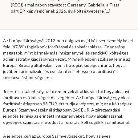
(REGI) a mai napon szavazott Gerzsenyi Gabriella, a Tisza
párt EP-képviselőjének 2026. évi költségvetésre
[…]
Az Európai Bíróságnál 2012-ben dolgozó majd kétezer személy közel
fele (47,3%) foglalkozik fordítással és tolmácsolással. Ez az arány
magasabb, mint bármely más intézménynél és rendkívül költséges
adminisztratív kiadásokhoz vezet. Mindenképpen szükség lenne az
Európai Bíróság által valamilyen stratégiát kidolgozni arra, hogy a
jövőben racionalizálni és csökkenteni lehessen a fordítási és
tolmácsolási költségeket.
Jelentős a különbség az intézmények által kiszámított egy oldalnyi
fordításra eső költségek összegében. Az Európai Bíróság egy oldal
fordítását átlagosan 98 EUR-ért tudja elvégezni, míg ez a költség az
Európai Számvevőszéknél átlagosan 246 EUR. A zárszámadási
jelentés felhívja az érintett intézményeket, hogy alkalmazzanak
egységes számítási metódust a fordítási költségek kiszámításánál.
A jelentés kéri az Európai Számvevőszéket, hogy az éves