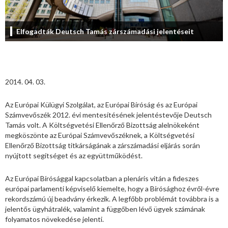
Elfogadták Deutsch Tamás zárszámadási jelentéseit
2014. 04. 03.
Az Európai Külügyi Szolgálat, az Európai Bíróság és az Európai
Számvevőszék 2012. évi mentesítésének jelentéstevője Deutsch
Tamás volt. A Költségvetési Ellenőrző Bizottság alelnökeként
megköszönte az Európai Számvevőszéknek, a Költségvetési
Ellenőrző Bizottság titkárságának a zárszámadási eljárás során
nyújtott segítséget és az együttműködést.
Az Európai Bírósággal kapcsolatban a plenáris vitán a fideszes
európai parlamenti képviselő kiemelte, hogy a Bírósághoz évről-évre
rekordszámú új beadvány érkezik. A legfőbb problémát továbbra is a
jelentős ügyhátralék, valamint a függőben lévő ügyek számának
folyamatos növekedése jelenti.