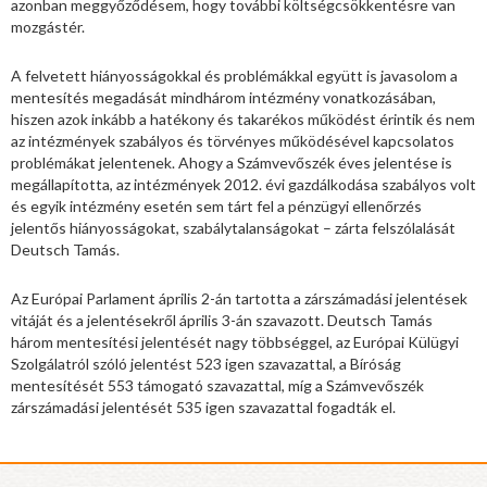
azonban meggyőződésem, hogy további költségcsökkentésre van
mozgástér.
A felvetett hiányosságokkal és problémákkal együtt is javasolom a
mentesítés megadását mindhárom intézmény vonatkozásában,
hiszen azok inkább a hatékony és takarékos működést érintik és nem
az intézmények szabályos és törvényes működésével kapcsolatos
problémákat jelentenek. Ahogy a Számvevőszék éves jelentése is
megállapította, az intézmények 2012. évi gazdálkodása szabályos volt
és egyik intézmény esetén sem tárt fel a pénzügyi ellenőrzés
jelentős hiányosságokat, szabálytalanságokat – zárta felszólalását
Deutsch Tamás.
Az Európai Parlament április 2-án tartotta a zárszámadási jelentések
vitáját és a jelentésekről április 3-án szavazott. Deutsch Tamás
három mentesítési jelentését nagy többséggel, az Európai Külügyi
Szolgálatról szóló jelentést 523 igen szavazattal, a Bíróság
mentesítését 553 támogató szavazattal, míg a Számvevőszék
zárszámadási jelentését 535 igen szavazattal fogadták el.