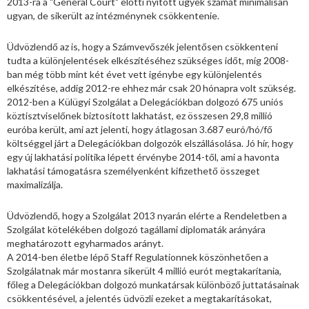
2013-ra a "General Court" előtti nyitott ügyek számát minimálisan
ugyan, de sikerült az intézménynek csökkentenie.
Üdvözlendő az is, hogy a Számvevőszék jelentősen csökkenteni
tudta a különjelentések elkészítéséhez szükséges időt, míg 2008-
ban még több mint két évet vett igénybe egy különjelentés
elkészítése, addig 2012-re ehhez már csak 20 hónapra volt szükség.
2012-ben a Külügyi Szolgálat a Delegációkban dolgozó 675 uniós
köztisztviselőnek biztosított lakhatást, ez összesen 29,8 millió
euróba került, ami azt jelenti, hogy átlagosan 3.687 euró/hó/fő
költséggel járt a Delegációkban dolgozók elszállásolása. Jó hír, hogy
egy új lakhatási politika lépett érvénybe 2014-től, ami a havonta
lakhatási támogatásra személyenként kifizethető összeget
maximalizálja.
Üdvözlendő, hogy a Szolgálat 2013 nyarán elérte a Rendeletben a
Szolgálat kötelékében dolgozó tagállami diplomaták arányára
meghatározott egyharmados arányt.
A 2014-ben életbe lépő Staff Regulationnek köszönhetően a
Szolgálatnak már mostanra sikerült 4 millió eurót megtakarítania,
főleg a Delegációkban dolgozó munkatársak különböző juttatásainak
csökkentésével, a jelentés üdvözli ezeket a megtakarításokat,