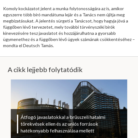
Komoly kockázatot jelent a munka folytonosságára az is, amikor
egyszerre több bíró mandátuma lejár és a Tanács nem újítja meg
megbízatásukat. A jelentés sürgeti a Tanácsot, hogy hagyja jóvá a
függőben lévő tervezetet, mely további törvényszéki bírók
kinevezésére tesz javaslatot és hozzájárulhatna a gyorsabb
ügymenethez és a függőben lévő ügyek számának csökkentéséhez –
mondta el Deutsch Tamás.
A cikk lejjebb folytatódik
Átfogó javaslatokkal a brüsszeli hatalmi
törekvések ellen és az uniós források
hatékonyabb felhasználása mellett