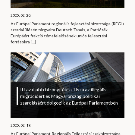
2025. 02. 20.
Az Európai Parlament regionális fejlesztési bizottsága (REGI)
szerdai ülésén tárgyalta Deutsch Tamás, a Patrióták
Európáért frakció témafelelősének uniós fejlesztési
forrásokra
[…]
Itt az újabb bizonyíték: a Tisza az illegális
migrációért és Magyarország politikai
zsarolásáért dolgozik az Európai Parlamentben
2025. 02. 19.
Az Európai Parlament Regionális Fejlesztési szakbizottsága