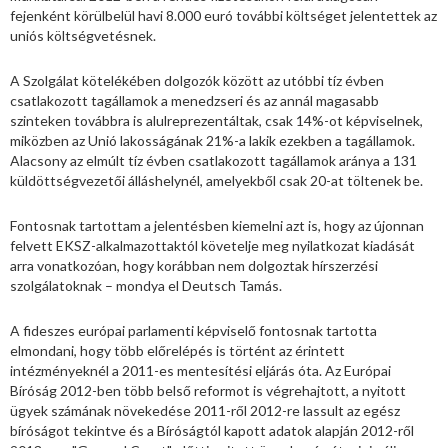
fejenként körülbelül havi 8.000 euró további költséget jelentettek az
uniós költségvetésnek.
A Szolgálat kötelékében dolgozók között az utóbbi tíz évben
csatlakozott tagállamok a menedzseri és az annál magasabb
szinteken továbbra is alulreprezentáltak, csak 14%-ot képviselnek,
miközben az Unió lakosságának 21%-a lakik ezekben a tagállamok.
Alacsony az elmúlt tíz évben csatlakozott tagállamok aránya a 131
küldöttségvezetői álláshelynél, amelyekből csak 20-at töltenek be.
Fontosnak tartottam a jelentésben kiemelni azt is, hogy az újonnan
felvett EKSZ-alkalmazottaktól követelje meg nyilatkozat kiadását
arra vonatkozóan, hogy korábban nem dolgoztak hírszerzési
szolgálatoknak – mondya el Deutsch Tamás.
A fideszes európai parlamenti képviselő fontosnak tartotta
elmondani, hogy több előrelépés is történt az érintett
intézményeknél a 2011-es mentesítési eljárás óta. Az Európai
Bíróság 2012-ben több belső reformot is végrehajtott, a nyitott
ügyek számának növekedése 2011-ről 2012-re lassult az egész
bíróságot tekintve és a Bíróságtól kapott adatok alapján 2012-ről