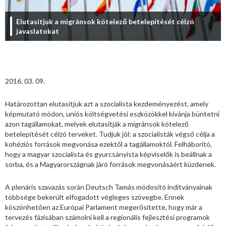
Elutasítjuk a migránsok kötelező betelepítését célzó
javaslatokat
2016. 03. 09.
Határozottan elutasítjuk azt a szocialista kezdeményezést, amely
képmutató módon, uniós költségvetési eszközökkel kívánja büntetni
azon tagállamokat, melyek elutasítják a migránsok kötelező
betelepítését célzó terveket. Tudjuk jól: a szocialisták végső célja a
kohéziós források megvonása ezektől a tagállamoktól. Felháborító,
hogy a magyar szocialista és gyurcsányista képviselők is beállnak a
sorba, és a Magyarországnak járó források megvonásáért küzdenek.
A plenáris szavazás során Deutsch Tamás módosító indítványainak
többsége bekerült elfogadott végleges szövegbe. Ennek
köszönhetően az Európai Parlament megerősítette, hogy már a
tervezés fázisában számolni kell a regionális fejlesztési programok