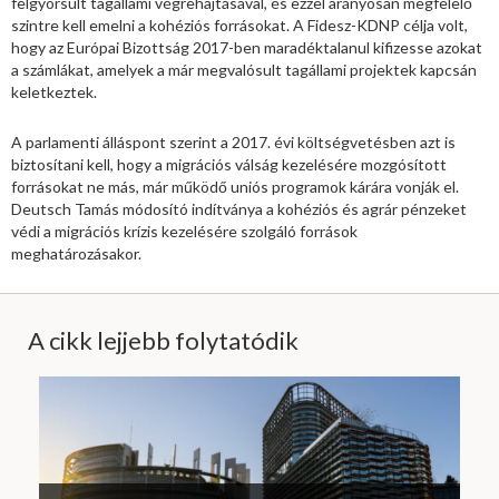
felgyorsult tagállami végrehajtásával, és ezzel arányosan megfelelő
szintre kell emelni a kohéziós forrásokat. A Fidesz-KDNP célja volt,
hogy az Európai Bizottság 2017-ben maradéktalanul kifizesse azokat
a számlákat, amelyek a már megvalósult tagállami projektek kapcsán
keletkeztek.
A parlamenti álláspont szerint a 2017. évi költségvetésben azt is
biztosítani kell, hogy a migrációs válság kezelésére mozgósított
forrásokat ne más, már működő uniós programok kárára vonják el.
Deutsch Tamás módosító indítványa a kohéziós és agrár pénzeket
védi a migrációs krízis kezelésére szolgáló források
meghatározásakor.
A cikk lejjebb folytatódik