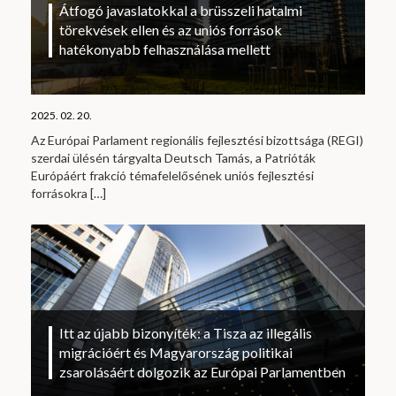
Átfogó javaslatokkal a brüsszeli hatalmi
törekvések ellen és az uniós források
hatékonyabb felhasználása mellett
2025. 02. 20.
Az Európai Parlament regionális fejlesztési bizottsága (REGI)
szerdai ülésén tárgyalta Deutsch Tamás, a Patrióták
Európáért frakció témafelelősének uniós fejlesztési
forrásokra
[…]
Itt az újabb bizonyíték: a Tisza az illegális
migrációért és Magyarország politikai
zsarolásáért dolgozik az Európai Parlamentben