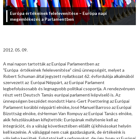
Európa értékeinek felelevenítése – Európa napi
megemlékezés a Parlamentben
2012. 05. 09.
A mai napon tartották az Európai Parlamentben az
"Európa értékeinek felelevenítése" című ünnepségét, melyet a
Robert Schuman által jegyzett nyilatkozat 62. évfordulója alkalmából
szervezett az Európai Néppárt, az Európai Parlament
legbefolyásosabb és legnagyobb politikai csoportja. A rendezvényen
részt vett Deutsch Tamás európai parlamenti képviselő is. Az
ünnepségen beszédet mondott Hans-Gert Poettering az Európai
Parlament korábbi néppárti elnöke,José Manuel Barroso az Európai
Bizottság elnöke, ésHerman Van Rompuy az Európai Tanács elnöke,
akik felszólásukban kifejtették: Európának mélyítenie kell az
integrációt, és a válság következtében előállt új kihívásokat helyén
kell kezelnie. A válsággal nem csak gazdaságunk, de értékeink is
válságba kerültek. Folytatni kell a reformokat, de úgy, hogy az Európai