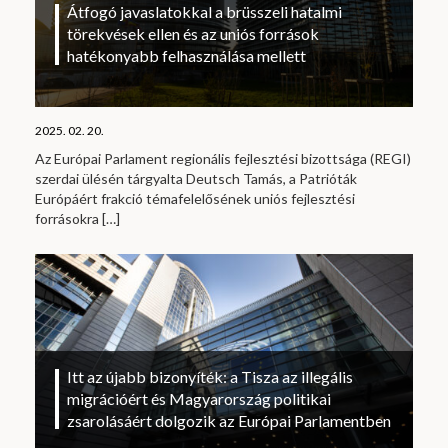
Átfogó javaslatokkal a brüsszeli hatalmi
törekvések ellen és az uniós források
hatékonyabb felhasználása mellett
2025. 02. 20.
Az Európai Parlament regionális fejlesztési bizottsága (REGI)
szerdai ülésén tárgyalta Deutsch Tamás, a Patrióták
Európáért frakció témafelelősének uniós fejlesztési
forrásokra
[…]
Itt az újabb bizonyíték: a Tisza az illegális
migrációért és Magyarország politikai
zsarolásáért dolgozik az Európai Parlamentben