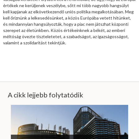
értékek ne kerüljenek veszélybe, sőtt mi több nagyobb hangsúlyt
kell kapjanak az elkövetkezendő uniós politika megalkotásában. Meg
kell őriznünk a lelkesedésünket, a közös Európába vetett hitünket,
és mindannyian hangsúlyozták, hogy a piac nem játszhat központi
szerepet az életünkben. Közös értékeinknek a békét, az emberi
méltóság övezte tiszteletetet, a szabadságot, az igazságosságot,
valamint a szolidaritást tekintjük.
A cikk lejjebb folytatódik