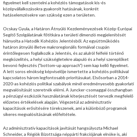
figyelmet kell szentelni a kohéziós támogatások kis-és
középvállalkozásokra gyakorolt hatásának, konkrét
hatáselemzésekre van szükség ezen a területen.
Ocskay Gyula, a Határon Átnyúló Kezdeményezések Közép-Európai
Segítő Szolgálatának főtitkára a területi dimenzió megjelenítését
hiányolta a Hatodik Kohéziós Jelentésből. Az együttműködés
határon átnyúló illetve makroregionális formáival csupán
érintőlegesen foglalkozik a Jelentés, és az alulról felfelé történő
megközelítés, a helyi szükségletekre alapuló és a helyi szereplőket
bevonó fejlesztés ("bottom-up approach") sem kap kellő figyelmet.
A lett soros elnökség képviselője ismertette a kohéziós politikával
kapcsolatos három legfontosabb prioritásukat. Elsősorban a 2014-
2020-as kohéziós politikai szabályok minél eredményesebb gyakorlati
megvalósítását szeretnék elérni. A Juncker-csomaggal összhangban
a pénzügyi eszközök használatának kiterjesztését tervezik megfelelő
előzetes értékelések alapján. Végezetül az adminisztratív
kapacitások erősítésére törekszenek, ami a különböző programok
sikeres megvalósításának előfeltétele.
Az adminisztratív kapacitások javítását hangsúlyozta Michael
Schneider, a Régiók Bizottsága néppárti frakciójának elnöke is, aki