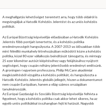
A meghallgatás lehetőséget teremtett arra, hogy több oldalról is
megvizsgáljuk a Hatodik Kohéziós Jelentést és az uniós kohéziós
politikát.
Az Európai Bizottság képviselője előadásában a Hatodik Kohéziós
Jelentés főbb pontjait ismertette, és a kohéziós politika
eredményességét hangsúlyozta. A 2007-2013-as időszakban több
mint félmillió munkahely létrehozásában működött közre a kohéziós
politika, közel 80 ezer vállalkozás beindítását támogatta, és mintegy
25 ezer kilométer autóút kiépítéséhez vagy felújításához nyújtott
segítséget, hogy csupán néhány jelentősebb eredményt említsünk.
A groningen-i egyetem professzora, Philip McCann akadémiai
megközelítésből vizsgálta a kohéziós politikát, és hangsúlyozta a
Hatodik Kohéziós Jelentés globális jellegét, hiszen a dokumentumot
nem csupán Európában, hanem a világ számos országában
tanulmányozzák.
Az Európai Gazdasági és Szociális Bizottság képviselője felhívta a
figyelmet, hogy a kohéziós politika csak akkor lehet sikeres, ha az
egyéb uniós politikákkal összhangban fejti ki hatását. Nagyobb