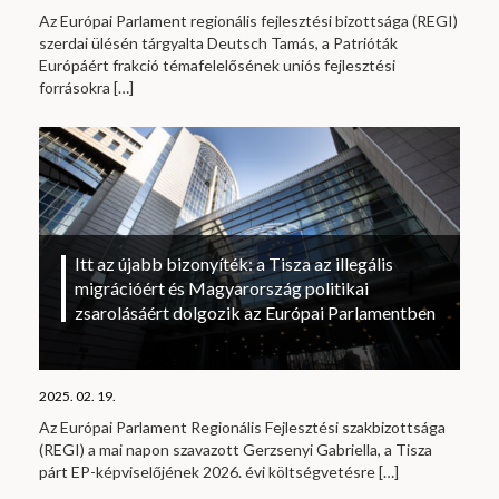
Az Európai Parlament regionális fejlesztési bizottsága (REGI)
szerdai ülésén tárgyalta Deutsch Tamás, a Patrióták
Európáért frakció témafelelősének uniós fejlesztési
forrásokra
[…]
Itt az újabb bizonyíték: a Tisza az illegális
migrációért és Magyarország politikai
zsarolásáért dolgozik az Európai Parlamentben
2025. 02. 19.
Az Európai Parlament Regionális Fejlesztési szakbizottsága
(REGI) a mai napon szavazott Gerzsenyi Gabriella, a Tisza
párt EP-képviselőjének 2026. évi költségvetésre
[…]