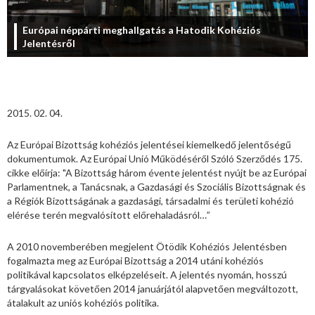
Európai néppárti meghallgatás a Hatodik Kohéziós
Jelentésről
2015. 02. 04.
Az Európai Bizottság kohéziós jelentései kiemelkedő jelentőségű
dokumentumok. Az Európai Unió Működéséről Szóló Szerződés 175.
cikke előírja: "A Bizottság három évente jelentést nyújt be az Európai
Parlamentnek, a Tanácsnak, a Gazdasági és Szociális Bizottságnak és
a Régiók Bizottságának a gazdasági, társadalmi és területi kohézió
elérése terén megvalósított előrehaladásról…”
A 2010 novemberében megjelent Ötödik Kohéziós Jelentésben
fogalmazta meg az Európai Bizottság a 2014 utáni kohéziós
politikával kapcsolatos elképzeléseit. A jelentés nyomán, hosszú
tárgyalásokat követően 2014 januárjától alapvetően megváltozott,
átalakult az uniós kohéziós politika.