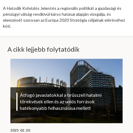
A Hatodik Kohéziós Jelentés a regionális politikát a gazdasági és
pénzügyi válság rendkívül káros hatásai alapján vizsgálja, és
elemzését szorosan az Európa 2020 Stratégia céljainak eléréséhez
köti.
A cikk lejjebb folytatódik
Átfogó javaslatokkal a brüsszeli hatalmi
törekvések ellen és az uniós források
hatékonyabb felhasználása mellett
2025. 02. 20.