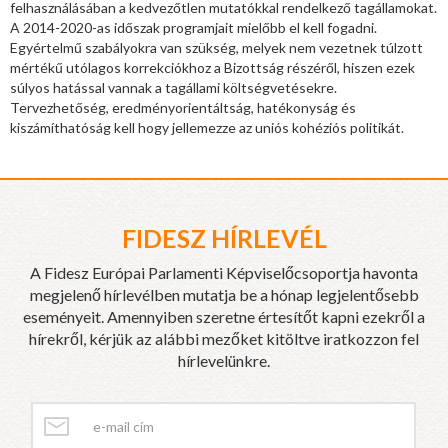
felhasználásában a kedvezőtlen mutatókkal rendelkező tagállamokat.
A 2014-2020-as időszak programjait mielőbb el kell fogadni.
Egyértelmű szabályokra van szükség, melyek nem vezetnek túlzott
mértékű utólagos korrekciókhoz a Bizottság részéről, hiszen ezek
súlyos hatással vannak a tagállami költségvetésekre.
Tervezhetőség, eredményorientáltság, hatékonyság és
kiszámíthatóság kell hogy jellemezze az uniós kohéziós politikát.
FIDESZ HÍRLEVÉL
A Fidesz Európai Parlamenti Képviselőcsoportja havonta
megjelenő hírlevélben mutatja be a hónap legjelentősebb
eseményeit. Amennyiben szeretne értesítőt kapni ezekről a
hírekről, kérjük az alábbi mezőket kitöltve iratkozzon fel
hírlevelünkre.