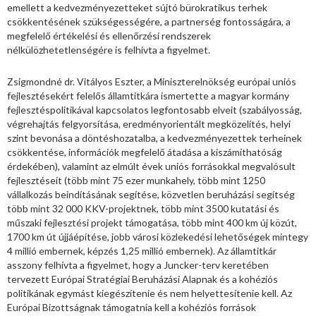
emellett a kedvezményezetteket sújtó bürokratikus terhek
csökkentésének szükségességére, a partnerség fontosságára, a
megfelelő értékelési és ellenőrzési rendszerek
nélkülözhetetlenségére is felhívta a figyelmet.
Zsigmondné dr. Vitályos Eszter, a Miniszterelnökség európai uniós
fejlesztésekért felelős államtitkára ismertette a magyar kormány
fejlesztéspolitikával kapcsolatos legfontosabb elveit (szabályosság,
végrehajtás felgyorsítása, eredményorientált megközelítés, helyi
szint bevonása a döntéshozatalba, a kedvezményezettek terheinek
csökkentése, információk megfelelő átadása a kiszámíthatóság
érdekében), valamint az elmúlt évek uniós forrásokkal megvalósult
fejlesztéseit (több mint 75 ezer munkahely, több mint 1250
vállalkozás beindításának segítése, közvetlen beruházási segítség
több mint 32 000 KKV-projektnek, több mint 3500 kutatási és
műszaki fejlesztési projekt támogatása, több mint 400 km új közút,
1700 km út újjáépítése, jobb városi közlekedési lehetőségek mintegy
4 millió embernek, képzés 1,25 millió embernek). Az államtitkár
asszony felhívta a figyelmet, hogy a Juncker-terv keretében
tervezett Európai Stratégiai Beruházási Alapnak és a kohéziós
politikának egymást kiegészítenie és nem helyettesítenie kell. Az
Európai Bizottságnak támogatnia kell a kohéziós források