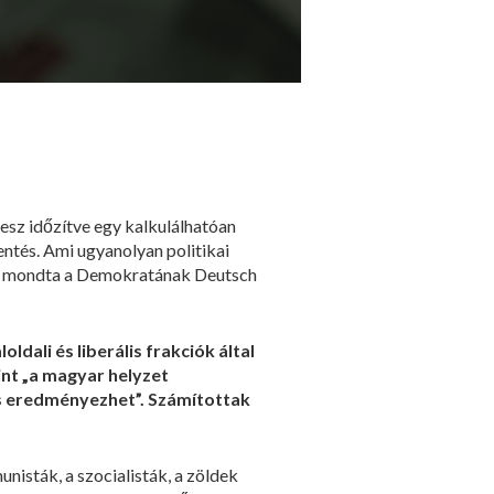
sz időzítve egy kalkulálhatóan
lentés. Ami ugyanolyan politikai
tak – mondta a Demokratának Deutsch
ali és liberális frakciók által
erint „a magyar helyzet
is eredményezhet”. Számítottak
nisták, a szocialisták, a zöldek