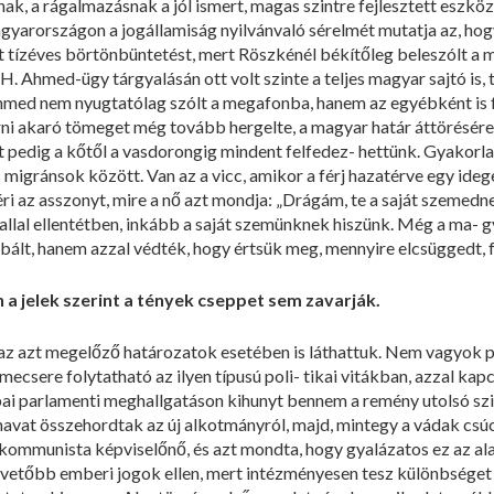
ak, a rágalmazásnak a jól ismert, magas szintre fejlesztett eszköz
arországon a jogállamiság nyilvánvaló sérelmét mutatja az, hogy
tízéves börtönbüntetést, mert Röszkénél békítőleg beleszólt a
H. Ahmed-ügy tárgyalásán ott volt szinte a teljes magyar sajtó is, t
 Ahmed nem nyugtatólag szólt a megafonba, hanem az egyébként is fe
rni akaró tömeget még tovább hergelte, a magyar határ áttörésér
t pedig a kőtől a vasdorongig mindent felfedez- hettünk. Gyakorlati
 migránsok között. Van az a vicc, amikor a férj hazatérve egy idegen
éri az asszonyt, mire a nő azt mondja: „Drágám, te a saját szeme
dallal ellentétben, inkább a saját szemünknek hiszünk. Még a ma- g
́bált, hanem azzal védték, hogy értsük meg, mennyire elcsüggedt, 
 a jelek szerint a tények cseppet sem zavarják.
 az azt megelőző határozatok esetében is láthattuk. Nem vagyok p
mecsere folytatható az ilyen típusú poli- tikai vitákban, azzal k
ai parlamenti meghallgatáson kihunyt bennem a remény utolsó szikrá
havat összehordtak az új alkotmányról, majd, mintegy a vádak csúc
 kommunista képviselőnő, és azt mondta, hogy gyalázatos ez az alap
apvetőbb emberi jogok ellen, mert intézményesen tesz különbséget hi