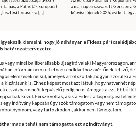
fejlesztési bizottsága (REGI)
Az Európai Parlament Regionális Fe
h Tamás, a Patrióták Európáért
a mai napon szavazott Gerzsenyi Ga
ejlesztési forrásokra
[…]
képviselőjének 2026. évi költség
 igyekszik kiemelni, hogy jó néhányan a Fidesz pártcsaládjából,
lis határozattervezetre.
kus vagy minél balliberálisabb újságíró valaki Magyarországon, a
ában jóformán nem telt el nap rendkívül hozzáértőnek tetsző, d
gos elemzések nélkül, amelyek arról szóltak, hogyan szorul ki a Fid
 kizárásunk is. Ehhez képest most azt láttuk, hogy hatvanhét nép
vezetre, százharmincöt képviselő pedig nem támogatta ezt. Ebből
ártiak közül. Persze voltak, akik a Fidesz álláspontjával ellenté
dés egy indítvány kapcsán úgy szól: támogatom vagy nem támog
ombot nyomom, vagy tartózkodom, akkor nem támogatom.
 kétharmada tehát nem támogatta ezt az indítványt.