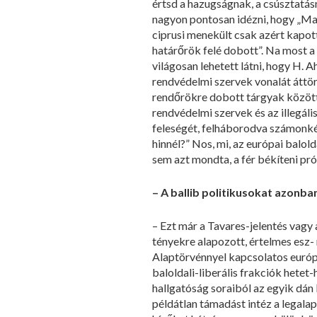
értsd a hazugságnak, a csúsztatásn
nagyon pontosan idézni, hogy „Magy
ciprusi menekült csak azért kapott 
határőrök felé dobott”. Na most a 
világosan lehetett látni, hogy H.
rendvédelmi szervek vonalát áttö
rendőrökre dobott tárgyak közöt
rendvédelmi szervek és az illegális
feleségét, felháborodva számonk
hinnél?” Nos, mi, az európai balol
sem azt mondta, a fér békíteni pro
– A ballib politikusokat azonban
– Ezt már a Tavares-jelentés vagy
tényekre alapozott, értelmes esz- 
Alaptörvénnyel kapcsolatos európ
baloldali-liberális frakciók hetet-
hallgatóság soraiból az egyik dán
példátlan támadást intéz a legal