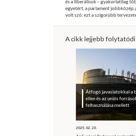
és a liberálisok – gyakorlatilag to
egyetért, a parlament jobbközép, 
volt szó: ezt a szigorúbb tervezetet
A cikk lejjebb folytatód
Átfogó javaslatokkal a 
ellen és az uniós forrá
felhasználása mellett
2025. 02. 20.