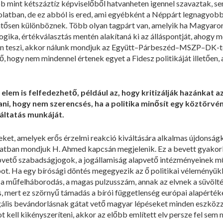
b mint kétszáztíz képviselőből hatvanheten igennel szavaztak, sem
atban, de ez abból is ered, ami egyébként a Néppárt legnagyobb er
tősen különböznek. Több olyan tagpárt van, amelyik ha Magyaro
gika, értékválasztás mentén alakítaná ki az álláspontját, ahogy
en teszi, akkor nálunk mondjuk az Együtt–Párbeszéd–MSZP–DK-teng
ő, hogy nem mindennel értenek egyet a Fidesz politikáját illetően
lem is felfedezhető, például az, hogy kritizálják hazánkat az
i, hogy nem szerencsés, ha a politika minősít egy köztörvén
áltatás munkáját.
t, amelyek erős érzelmi reakció kiváltására alkalmas újdonságk
zatban mondjuk H. Ahmed kapcsán megjelenik. Ez a bevett gyakor
pvető szabadságjogok, a jogállamiság alapvető intézményeinek 
t. Ha egy bírósági döntés megegyezik az ő politikai véleményük
̈n a műfelháborodás, a magas pulzusszám, annak az elvnek a süvölt
, mert ez szörnyű támadás a bírói függetlenség európai alapértéke 
legális bevándorlásnak gátat vető magyar lépéseket minden eszközze
kell kikényszeríteni, akkor az előbb említett elv persze fel sem m