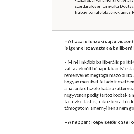
Az Európai Parlament regionális 
szerdai ülésén tárgyalta Deutsc
frakció témafelelősének uniós f
– A hazai ellenzéki sajtó viszont
is igennel szavaztak a balliberá
– Minél inkább balliberális politi
vált az elmúlt hónapokban. Mostan
reményeket megfogalmazó állítóla
hogyan merülhet fel adott esetben a
a hazánkról szóló határozatter
negyvenen pedig tartózkodtak a népp
tartózkodást is, miközben a kér
támogatom, amennyiben a nem g
– A néppárti képviselők közel