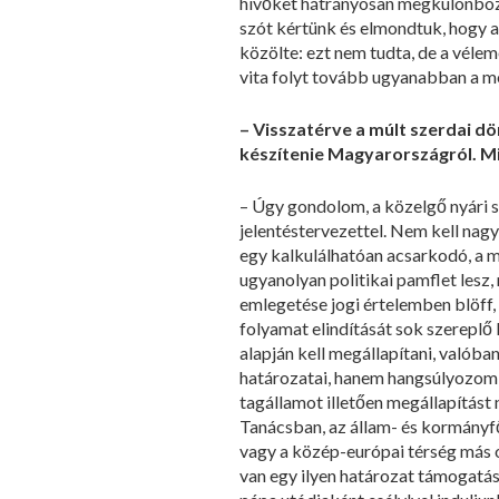
hívőket hátrányosan megkülönbo
szót kértünk és elmondtuk, hogy
közölte: ezt nem tudta, de a véleme
vita folyt tovább ugyanabban a mede
– Visszatérve a múlt szerdai dön
készítenie Magyarországról. 
– Úgy gondolom, a közelgő nyári sz
jelentéstervezettel. Nem kell nagyo
egy kalkulálhatóan acsarkodó, a m
ugyanolyan politikai pamflet lesz, mi
emlegetése jogi értelemben blöff,
folyamat elindítását sok szereplo
alapján kell megállapítani, való
határozatai, hanem hangsúlyozom, o
tagállamot illetően megállapítás
Tanácsban, az állam- és kormányfo
vagy a közép-európai térség más
van egy ilyen határozat támogatá