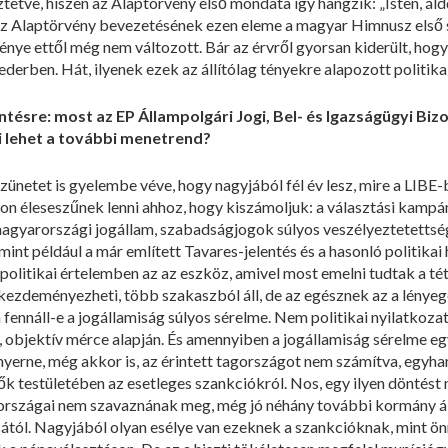
̈ztetve, hiszen az Alaptörvény első mondata így hangzik: „Isten, á
 az Alaptörvény bevezetésének ezen eleme a magyar Himnusz első s
́nye ettől még nem változott. Bár az érvről gyorsan kiderült, hogy
rben. Hát, ilyenek ezek az állítólag tényekre alapozott politika
tésre: most az EP Állampolgári Jogi, Bel- és Igazságügyi Bizot
Mi lehet a további menetrend?
ünetet is gyelembe véve, hogy nagyjából fél év lesz, mire a LIBE-bi
n éleseszűnek lenni ahhoz, hogy kiszámoljuk: a választási kampány 
agyarországi jogállam, szabadságjogok súlyos veszélyeztetettsége
nt például a már említett Tavares-jelentés és a hasonló politika
 politikai értelemben az az eszköz, amivel most emelni tudtak a té
̋ kezdeményezheti, több szakaszból áll, de az egésznek az a lénye
ban fennáll-e a jogállamiság súlyos sérelme. Nem politikai nyilatk
bjektív mérce alapján. És amennyiben a jogállamiság sérelme egy
t nyerne, még akkor is, az érintett tagországot nem számítva, egyha
̋k testületében az esetleges szankciókról. Nos, egy ilyen döntést
 országai nem szavaznának meg, még jó néhány további kormány áll
sától. Nagyjából olyan esélye van ezeknek a szankcióknak, mint 