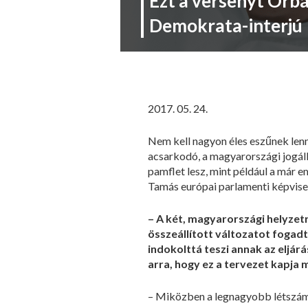
Ezt a versenyt Orba
Demokrata-interjú
2017. 05. 24.
Nem kell nagyon éles eszűnek lenni
acsarkodó, a magyarországi jogál
pamflet lesz, mint például a már
Tamás európai parlamenti képvisel
– A két, magyarországi helyzetrő
összeállított változatot fogad
indokolttá teszi annak az eljár
arra, hogy ez a tervezet kapja 
– Miközben a legnagyobb létszámú