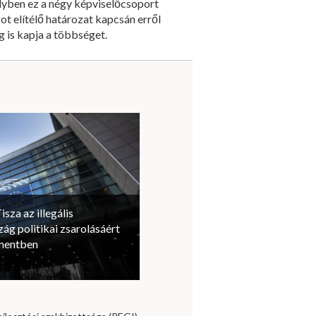
melyben ez a négy képviselőcsoport
lítélő határozat kapcsán erről
g is kapja a többséget.
isza az illegális
ág politikai zsarolásáért
amentben