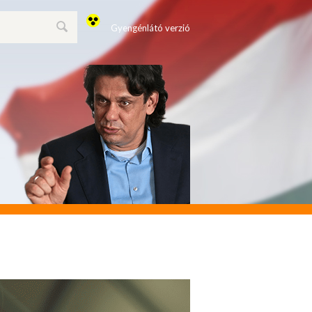
Gyengénlátó verzió