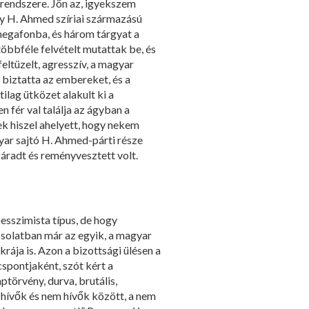
rendszere. Jön az, igyekszem
 H. Ahmed szíriai származású
 megafonba, és három tárgyat a
öbbféle felvételt mutattak be, és
ltüzelt, agresszív, a magyar
e biztatta az embereket, és a
lag ütközet alakult ki a
 fér val találja az ágyban a
dnek hiszel ahelyett, hogy nekem
yar sajtó H. Ahmed-párti része
fáradt és reményvesztett volt.
esszimista típus, de hogy
apcsolatban már az egyik, a magyar
ja is. Azon a bizottsági ülésen a
spontjaként, szót kért a
törvény, durva, brutális,
́vők és nem hívők között, a nem