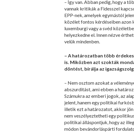
– Így van. Abban pedig, hogy a töb
vannak kritikák a Fidesszel kapcsol
EPP-nek, amelyek egymástól jelen
közélet fontos kérdéseiben azon lo
luxemburgi vagy a svéd közéletb
helyezkedne el. Innen nézve érthet
velük mindenben.
– A határozatban több érdekes e
is. Miközben azt szokták mondan
döntést, bírálja az igazságszolg
– Nem osztom azokat a véleményeke
abszurditást, ami ebben a határo
Számukra az emberi jogok, az ala
jelent, hanem egy politikai furkósbo
illetik ezt a határozatot, akkor jo
nem veszélyeztetheti egy politikus
politikai álláspontjuk, hogy az il
módon bevándorláspárti fordulatot 