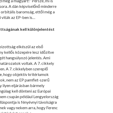
ldd meg a magyart!” Persze, mi is
ora. A dán képviselőnő minderre
 orbitális baromság, ettől még a
i viták az EP-ben is…
tságának kell különjelentést
zottság elkészül az első
kellős közepére lesz időzítve
́t hangsúlyozó jelentés. Ami
i határozatok voltak. A 7. cikkely
ten. A 7. cikkelyben szereplő
ge, hogy objektív kritériumok
ozatok, nem az EP pamflet-szerű
 ilyen eljárásban bármely
ngúlag kell dönteni az Európai
 nem csupán például Lengyelország
áspontja is fényévnyi távolságra
önnek vagy nekem arra, hogy Ferenc