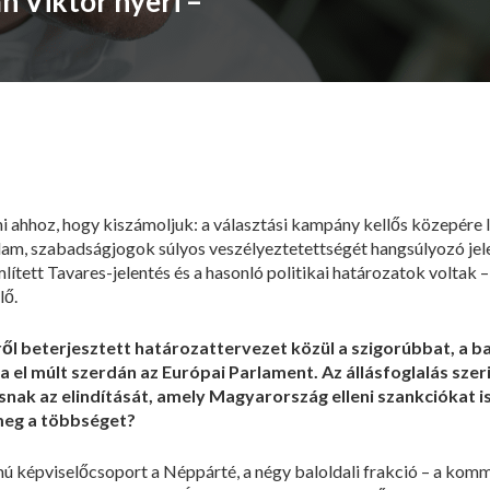
́n Viktor nyeri –
 ahhoz, hogy kiszámoljuk: a választási kampány kellős közepére le
lam, szabadságjogok súlyos veszélyeztetettségét hangsúlyozó je
 említett Tavares-jelentés és a hasonló politikai határozatok vol
ő.
l beterjesztett határozattervezet közül a szigorúbbat, a balold
ta el múlt szerdán az Európai Parlament. Az állásfoglalás sz
ásnak az elindítását, amely Magyarország elleni szankciókat 
meg a többséget?
 képviselőcsoport a Néppárté, a négy baloldali frakció – a kommu