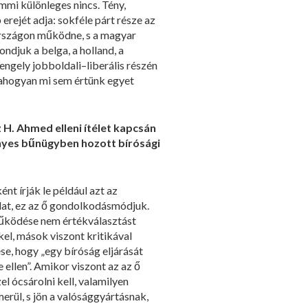
mi különleges nincs. Tény,
ejét adja: sokféle párt része az
rszágon működne, s a magyar
 mondjuk a belga, a holland, a
ely jobboldali–liberális részén
, ahogyan mi sem értünk egyet
 H. Ahmed elleni ítélet kapcsán
yes bűnügyben hozott bírósági
ént írják le például azt az
lat, ez az ő gondolkodásmódjuk.
működése nem értékválasztást
kel, mások viszont kritikával
ése, hogy „egy bíróság eljárását
ellen”. Amikor viszont az az ő
l ócsárolni kell, valamilyen
erül, s jön a valósággyártásnak,