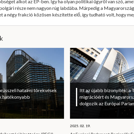
̈bbséget alkot az EP-ben. Így ha olyan politikai ügyről van szó, a
polgári része nem nagyon rúg labdába. Márpedig a Magyarországot e
 a négy frakció közösen készítette elő, így tudható volt, hogy me
ik
brüsszeli hatalmi törekvések
Itt az újabb bizonyíték: a T
sok hatékonyabb
migrációért és Magyarorsz
dolgozik az Európai Parl
2025. 02. 19.