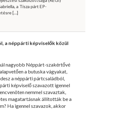
jlesztési szakbizottsága (REGI)
briella, a Tisza párt EP-
vetésre
[…]
 a néppárti képviselők közül
nnál nagyobb Néppárt-szakértővé
e alapvetően a butuska vágyakat,
esz a néppárti pártcsaládból,
párti képviselő szavazott igennel
 kilencvenöten nemmel szavaztak,
tes magatartásnak állították be a
atom? Ha igennel szavazok, akkor