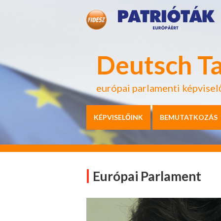
Deutsch T
európai parlamenti képvisel
KÉPVISELŐINK
BEMUTATKOZÁS
Európai Parlament