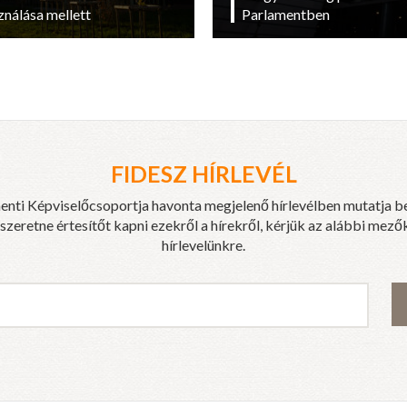
ználása mellett
Parlamentben
FIDESZ HÍRLEVÉL
enti Képviselőcsoportja havonta megjelenő hírlevélben mutatja b
eretne értesítőt kapni ezekről a hírekről, kérjük az alábbi mezők
hírlevelünkre.