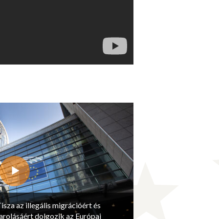
isza az illegális migrációért és
arolásáért dolgozik az Európai