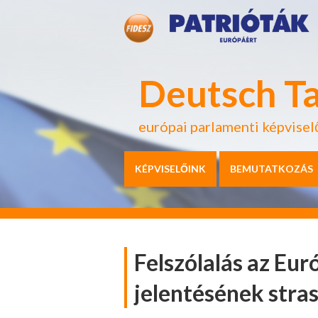
Deutsch T
európai parlamenti képvisel
KÉPVISELŐINK
BEMUTATKOZÁS
Felszólalás az Eu
jelentésének stras