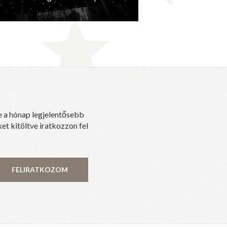
e a hónap legjelentősebb
et kitöltve iratkozzon fel
FELIRATKOZOM