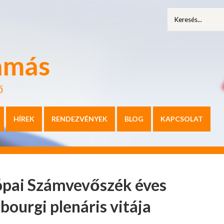
amás
ő
HÍREK
RENDEZVÉNYEK
BLOG
KAPCSOLAT
rópai Számvevőszék éves
bourgi plenáris vitája