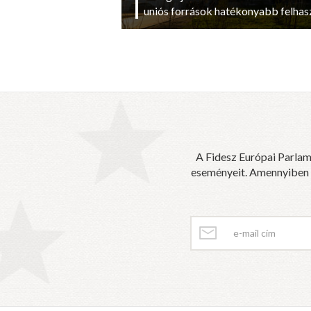
uniós források hatékonyabb felhas
A Fidesz Európai Parlam
eseményeit. Amennyiben sz