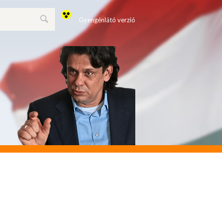
Gyengénlátó verzió