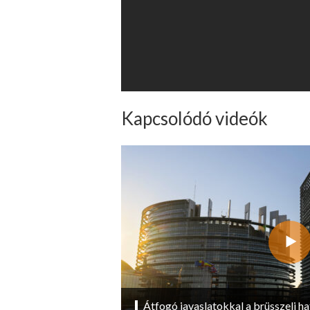
Kapcsolódó videók
Átfogó javaslatokkal a brüsszeli ha