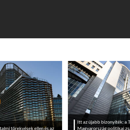
Itt az újabb bizonyíték: a T
talmi törekvések ellen és az
Magyarország politikai zs