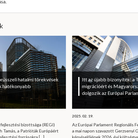
ása.
ik
brüsszeli hatalmi törekvések
Itt az újabb bizonyíték: a T
sok hatékonyabb
migrációért és Magyarorsz
dolgozik az Európai Parl
2025. 02. 19.
fejlesztési bizottsága (REGI)
Az Európai Parlament Regionális Fe
h Tamás, a Patrióták Európáért
a mai napon szavazott Gerzsenyi Ga
ejlesztési forrásokra
[…]
képviselőjének 2026. évi költség