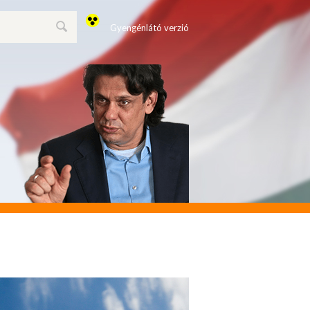
Gyengénlátó verzió