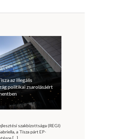
isza az illegális
ág politikai zsarolásáért
amentben
jlesztési szakbizottsága (REGI)
briella, a Tisza párt EP-
vetésre
[…]