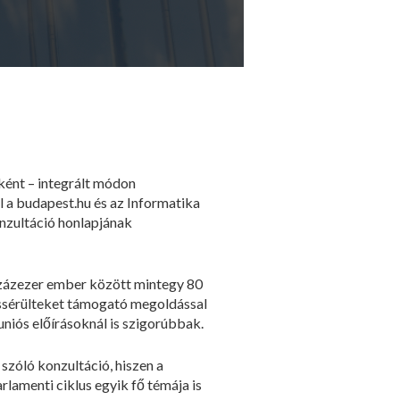
ként – integrált módon
 a budapest.hu és az Informatika
onzultáció honlapjának
százezer ember között mintegy 80
átássérülteket támogató megoldással
uniós előírásoknál is szigorúbbak.
szóló konzultáció, hiszen a
rlamenti ciklus egyik fő témája is