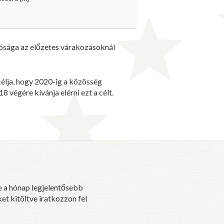
tósága az előzetes várakozásoknál
célja, hogy 2020-ig a közösség
végére kívánja elérni ezt a célt.
e a hónap legjelentősebb
et kitöltve iratkozzon fel