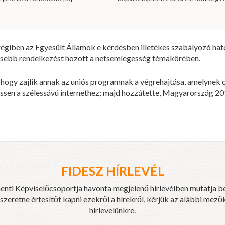
mrégiben az Egyesült Államok e kérdésben illetékes szabályozó ha
tesebb rendelkezést hozott a netsemlegesség témakörében.
, hogy zajlik annak az uniós programnak a végrehajtása, amelynek 
sen a szélessávú internethez; majd hozzátette, Magyarország 2018 
FIDESZ HÍRLEVÉL
enti Képviselőcsoportja havonta megjelenő hírlevélben mutatja b
eretne értesítőt kapni ezekről a hírekről, kérjük az alábbi mezők
hírlevelünkre.