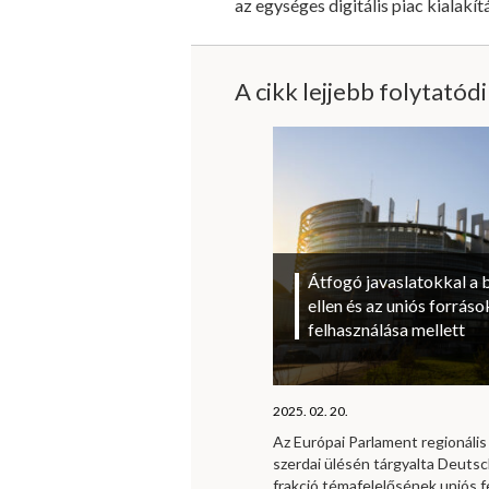
az egységes digitális piac kialakít
A cikk lejjebb folytatód
Átfogó javaslatokkal a 
ellen és az uniós forrá
felhasználása mellett
2025. 02. 20.
Az Európai Parlament regionális 
szerdai ülésén tárgyalta Deutsc
frakció témafelelősének uniós f