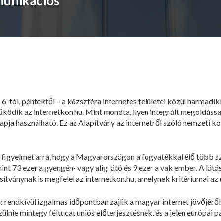
munikációs
-tól, péntektől – a közszféra internetes felületei közül harmadik
ödik az internetkon.hu. Mint mondta, ilyen integrált megoldással
apja használható. Ez az Alapítvány az internetről szóló nemzeti k
 a figyelmet arra, hogy a Magyarországon a fogyatékkal élő több 
mint 73 ezer a gyengén- vagy alig látó és 9 ezer a vak ember. A l
ítványnak is megfelel az internetkon.hu, amelynek kritériumai az 
 rendkívül izgalmas időpontban zajlik a magyar internet jövőjéről 
nie mintegy féltucat uniós előterjesztésnek, és a jelen európai pa