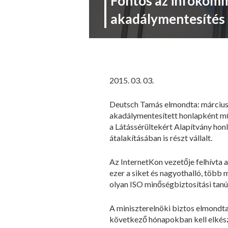
Fontos az infokom
akadálymentesítés
2015. 03. 03.
Deutsch Tamás elmondta: március 6
akadálymentesített honlapként műk
a Látássérültekért Alapítvány honl
átalakításában is részt vállalt.
Az InternetKon vezetője felhívta
ezer a siket és nagyothalló, több 
olyan ISO minőségbiztosítási tanús
A miniszterelnöki biztos elmondta:
következő hónapokban kell elkészül