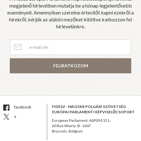
megjelenő hírlevélben mutatja be a hónap legjelentősebb
eseményeit. Amennyiben szeretne értesítőt kapni ezekről a
hírekről, kérjük az alábbi mezőket kitöltve iratkozzon fel
hírlevelünkre.
FELIRATKOZOM
FIDESZ - MAGYAR POLGÁRI SZÖVETSÉG
facebook
EURÓPAI PARLAMENTI KÉPVISELŐCSOPORT
x
European Parliament, ASP09 E151,
60 Rue Wiertz, B–1047
Brussels, Belgium