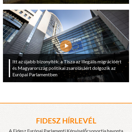
Itt az újabb bizonyíték: a Tisza az illegális migrációért
és Magyarország politikai zsarolásáért dolgozik az
Európai Parlamentben
FIDESZ HÍRLEVÉL
A Fidesz Európai Parlamenti Képviselőcsoportja havonta