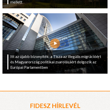
mellett
Itt az újabb bizonyíték: a Tisza az illegális migrációért
és Magyarország politikai zsarolásáért dolgozik az
Európai Parlamentben
FIDESZ HÍRLEVÉL