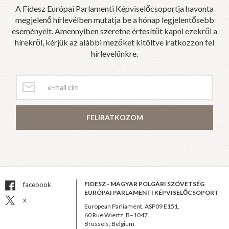
A Fidesz Európai Parlamenti Képviselőcsoportja havonta
megjelenő hírlevélben mutatja be a hónap legjelentősebb
eseményeit. Amennyiben szeretne értesítőt kapni ezekről a
hírekről, kérjük az alábbi mezőket kitöltve iratkozzon fel
hírlevelünkre.
FELIRATKOZOM
FIDESZ - MAGYAR POLGÁRI SZÖVETSÉG
facebook
EURÓPAI PARLAMENTI KÉPVISELŐCSOPORT
x
European Parliament, ASP09 E151,
60 Rue Wiertz, B–1047
Brussels, Belgium