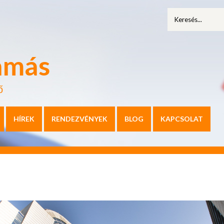
amás
ő
HÍREK
RENDEZVÉNYEK
BLOG
KAPCSOLAT