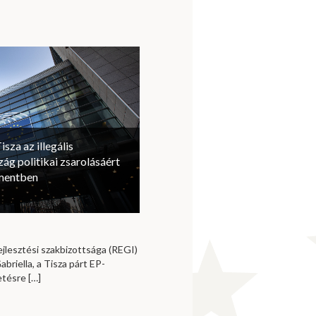
isza az illegális
ág politikai zsarolásáért
amentben
jlesztési szakbizottsága (REGI)
briella, a Tisza párt EP-
vetésre
[…]