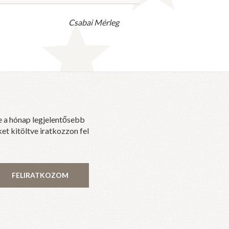
Csabai Mérleg
e a hónap legjelentősebb
et kitöltve iratkozzon fel
FELIRATKOZOM