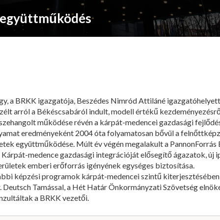
 együttműködés
y, a BRKK igazgatója, Beszédes Nimród Attiláné igazgatóhelyett
zélt arról a Békéscsabáról indult, modell értékű kezdeményezésr
összehangolt működése révén a kárpát-medencei gazdasági fejlődés
yamat eredményeként 2004 óta folyamatosan bővül a felnőttképzé
etek együttműködése. Múlt év végén megalakult a PannonForrás E
a Kárpát-medence gazdasági integrációját elősegítő ágazatok, új i
erületek emberi erőforrás igényének egységes biztosítása.
ábbi képzési programok kárpát-medencei szintű kiterjesztésében a
. Deutsch Tamással, a Hét Határ Önkormányzati Szövetség elnökév
zultáltak a BRKK vezetői.