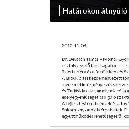
Határokon átnyúló
2010. 11. 08.
Dr. Deutsch Tamás – Molnár Györg
osztályvezető társaságában – bes
üzleti szféra és a felnőttképzés 
A BRKK által kezdeményezett fol
medencei intézmények és szervez
és Tudásklaszter, amelynek célja 
esélyegyenlőséget szolgáló szakt
A fejlesztési eredmények és a tov
önkormányzatok is érdekeltek. Dr
együttműködés lehetőségeiről kon