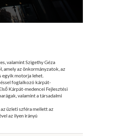
es, valamint Szigethy Géza
ől, amely az önkormányzatok, az
 egyik motorja lehet.
ssel foglalkozó kárpát-
lső Kárpát-medencei Fejlesztési
parágak, valamint a társadalmi
z üzleti szféra mellett az
el az ilyen irányú