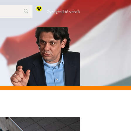
Gyengénlátó verzió