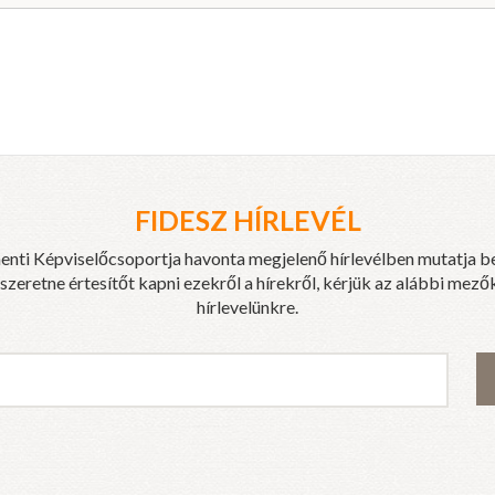
FIDESZ HÍRLEVÉL
enti Képviselőcsoportja havonta megjelenő hírlevélben mutatja b
eretne értesítőt kapni ezekről a hírekről, kérjük az alábbi mezők
hírlevelünkre.