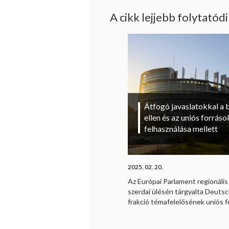
A cikk lejjebb folytatód
Átfogó javaslatokkal a 
ellen és az uniós forrá
felhasználása mellett
2025. 02. 20.
Az Európai Parlament regionális 
szerdai ülésén tárgyalta Deutsc
frakció témafelelősének uniós f