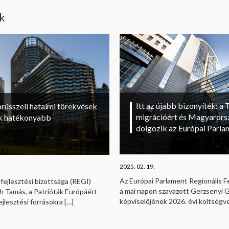
ik
Itt az újabb bizonyíték: a T
brüsszeli hatalmi törekvések
migrációért és Magyarorsz
sok hatékonyabb
dolgozik az Európai Parl
2025. 02. 19.
Az Európai Parlament Regionális Fe
fejlesztési bizottsága (REGI)
a mai napon szavazott Gerzsenyi Ga
h Tamás, a Patrióták Európáért
képviselőjének 2026. évi költség
ejlesztési forrásokra
[…]