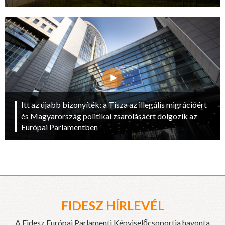
Itt az újabb bizonyíték: a Tisza az illegális migrációért
és Magyarország politikai zsarolásáért dolgozik az
Európai Parlamentben
FIDESZ HÍRLEVÉL
A Fidesz Európai Parlamenti Képviselőcsoportja havonta