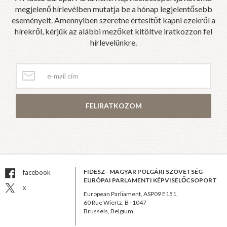
megjelenő hírlevélben mutatja be a hónap legjelentősebb
eseményeit. Amennyiben szeretne értesítőt kapni ezekről a
hírekről, kérjük az alábbi mezőket kitöltve iratkozzon fel
hírlevelünkre.
FELIRATKOZOM
FIDESZ - MAGYAR POLGÁRI SZÖVETSÉG
facebook
EURÓPAI PARLAMENTI KÉPVISELŐCSOPORT
x
European Parliament, ASP09 E151,
60 Rue Wiertz, B–1047
Brussels, Belgium