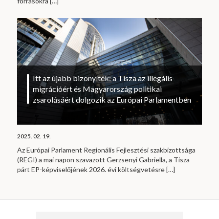
forrásokra
[…]
Itt az újabb bizonyíték: a Tisza az illegális
migrációért és Magyarország politikai
zsarolásáért dolgozik az Európai Parlamentben
2025. 02. 19.
Az Európai Parlament Regionális Fejlesztési szakbizottsága
(REGI) a mai napon szavazott Gerzsenyi Gabriella, a Tisza
párt EP-képviselőjének 2026. évi költségvetésre
[…]