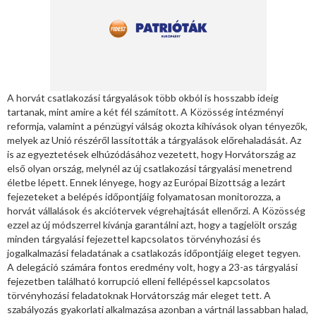
A horvát csatlakozási tárgyalások több okból is hosszabb ideig
tartanak, mint amire a két fél számított. A Közösség intézményi
reformja, valamint a pénzügyi válság okozta kihívások olyan tényezők,
melyek az Unió részéről lassították a tárgyalások előrehaladását. Az
is az egyeztetések elhúzódásához vezetett, hogy Horvátország az
első olyan ország, melynél az új csatlakozási tárgyalási menetrend
életbe lépett. Ennek lényege, hogy az Európai Bizottság a lezárt
fejezeteket a belépés időpontjáig folyamatosan monitorozza, a
horvát vállalások és akciótervek végrehajtását ellenőrzi. A Közösség
ezzel az új módszerrel kívánja garantálni azt, hogy a tagjelölt ország
minden tárgyalási fejezettel kapcsolatos törvényhozási és
jogalkalmazási feladatának a csatlakozás időpontjáig eleget tegyen.
A delegáció számára fontos eredmény volt, hogy a 23-as tárgyalási
fejezetben található korrupció elleni fellépéssel kapcsolatos
törvényhozási feladatoknak Horvátország már eleget tett. A
szabályozás gyakorlati alkalmazása azonban a vártnál lassabban halad,