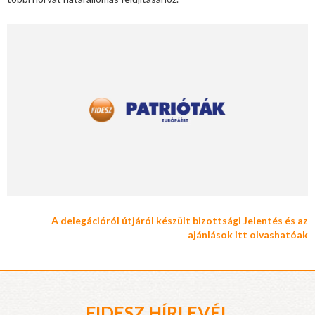
A delegációról útjáról készült bizottsági Jelentés és az
ajánlások itt olvashatóak
FIDESZ HÍRLEVÉL