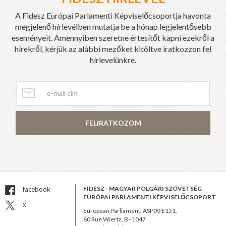
A Fidesz Európai Parlamenti Képviselőcsoportja havonta
megjelenő hírlevélben mutatja be a hónap legjelentősebb
eseményeit. Amennyiben szeretne értesítőt kapni ezekről a
hírekről, kérjük az alábbi mezőket kitöltve iratkozzon fel
hírlevelünkre.
FELIRATKOZOM
FIDESZ - MAGYAR POLGÁRI SZÖVETSÉG
facebook
EURÓPAI PARLAMENTI KÉPVISELŐCSOPORT
x
European Parliament, ASP09 E151,
60 Rue Wiertz, B–1047