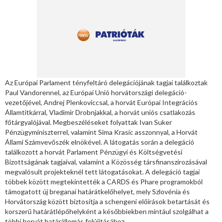
Az Európai Parlament tényfeltáró delegációjának tagjai találkoztak
Paul Vandorennel, az Európai Unió horvátországi delegáció-
vezetőjével, Andrej Plenkoviccsal, a horvát Európai Integrációs
Államtitkárral, Vladimir Drobnjakkal, a horvát uniós csatlakozás
főtárgyalójával. Megbeszéléseket folyattak Ivan Suker
Pénzügyminiszterrel, valamint Sima Krasic asszonnyal, a Horvát
Állami Számvevőszék elnökével. A látogatás során a delegáció
találkozott a horvát Parlament Pénzügyi és Költségvetési
Bizottságának tagjaival, valamint a Közösség társfinanszírozásával
megvalósult projekteknél tett látogatásokat. A delegáció tagjai
többek között megtekintették a CARDS és Phare programokból
támogatott új breganai határátkelőhelyet, mely Szlovénia és
Horvátország között biztosítja a schengeni előírások betartását és
korszerű határátlépőhelyként a későbbiekben mintául szolgálhat a
többi horvát határállomás felújításához.