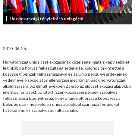
Horvátországi tényfeltáró delegáció
2010. 06. 26.
Horvátország uniós csatlakozásának közelsége miatt a képviselőket
leginkább a horvát felkészültség érdekelte, különös tekintettel a
közösségi pénzek felhasználásával és az Unió pénzügyi érdekeinek
védelmével kapcsolatos ellenőrzési mechanizmusok horvátországi
alkalmazására. Az elmúlt években Zágráb az előcsatlakozási alapokból
jelentős forrásokhoz jutott. Ezen közösségi pénzek szabályos
felhasználása bizonyíthatja, hogy a tagjelölt ország képes lesz a
belépés után megnyíló, az uniós alapokból származó forrásokat
hatékonyan és szabályosan felhasználni.