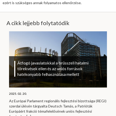
ezért is szükséges annak folyamatos ellenőrzése.
A cikk lejjebb folytatódik
Átfogó javaslatokkal a brüsszeli hatalmi
törekvések ellen és az uniós források
hatékonyabb felhasználása mellett
2025. 02. 20.
Az Európai Parlament regionális fejlesztési bizottsága (REGI)
szerdai ülésén tárgyalta Deutsch Tamás, a Patrióták
Európáért frakció témafelelősének uniós fejlesztési