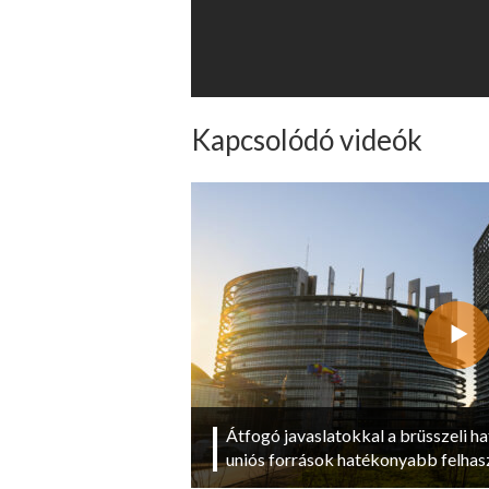
Kapcsolódó videók
Átfogó javaslatokkal a brüsszeli ha
uniós források hatékonyabb felhas