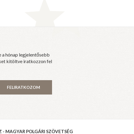
e a hónap legjelentősebb
et kitöltve iratkozzon fel
FELIRATKOZOM
Z - MAGYAR POLGÁRI SZÖVETSÉG