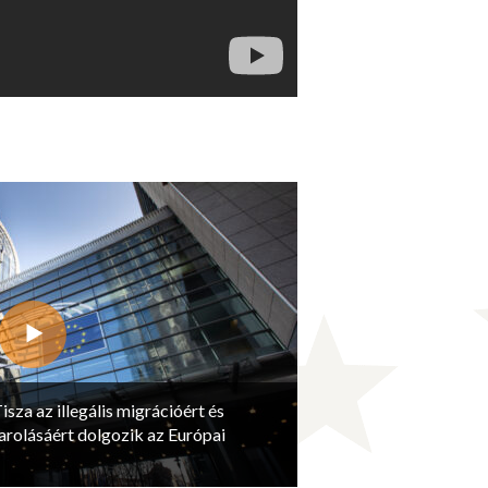
isza az illegális migrációért és
arolásáért dolgozik az Európai