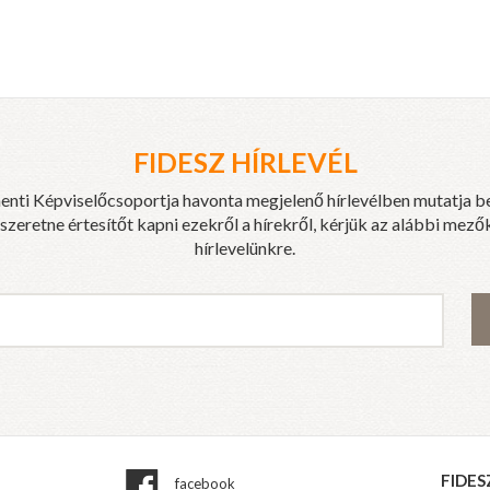
FIDESZ HÍRLEVÉL
enti Képviselőcsoportja havonta megjelenő hírlevélben mutatja b
eretne értesítőt kapni ezekről a hírekről, kérjük az alábbi mezők
hírlevelünkre.
FIDES
facebook