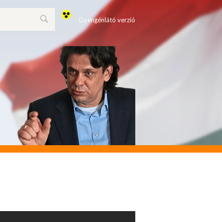
Gyengénlátó verzió