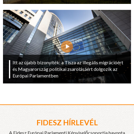
Itt az újabb bizonyíték: a Tisza az illegális migrációért
és Magyarország politikai zsarolásáért dolgozik az
Európai Parlamentben
FIDESZ HÍRLEVÉL
A Fidesz Európai Parlamenti Képviselőcsoportja havonta