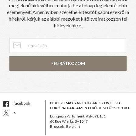
megjelenő hírlevélben mutatja be a hónap legjelentősebb
eseményeit. Amennyiben szeretne értesítőt kapni ezekről a
hírekről, kérjük az alábbi mezőket kitöltve iratkozzon fel
hírlevelünkre.
FELIRATKOZOM
FIDESZ - MAGYAR POLGÁRI SZÖVETSÉG
facebook
EURÓPAI PARLAMENTI KÉPVISELŐCSOPORT
x
European Parliament, ASP09 E151,
60 Rue Wiertz, B–1047
Brussels, Belgium