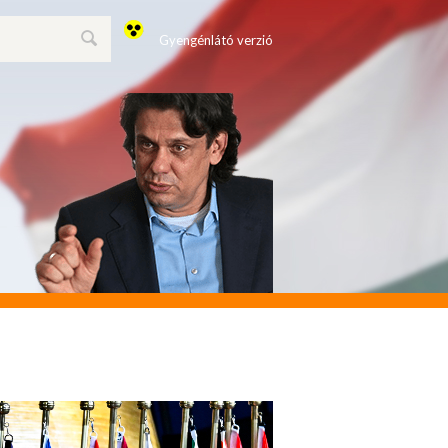
Gyengénlátó verzió