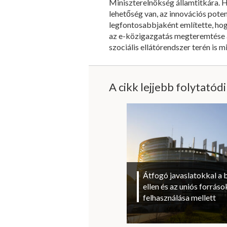
Miniszterelnökség államtitkára.
lehetőség van, az innovációs poten
legfontosabbjaként említette, hog
az e-közigazgatás megteremtése a 
szociális ellátórendszer terén is 
A cikk lejjebb folytatód
Átfogó javaslatokkal a 
ellen és az uniós forrá
felhasználása mellett