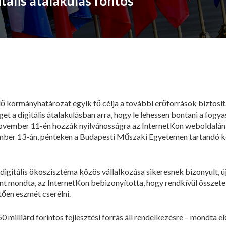
tális átalakulás fontos
ő kormányhatározat egyik fő célja a további erőforrások biztosítá
et a digitális átalakulásban arra, hogy le lehessen bontani a fo
 november 11-én hozzák nyilvánosságra az InternetKon weboldalán
ber 13-án, pénteken a Budapesti Műszaki Egyetemen tartandó ko
digitális ökoszisztéma közös vállalkozása sikeresnek bizonyult, ú
int mondta, az InternetKon bebizonyította, hogy rendkívül összete
ően eszmét cserélni.
50 milliárd forintos fejlesztési forrás áll rendelkezésre – mondta