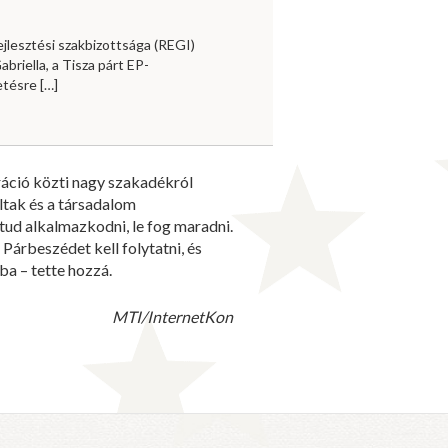
jlesztési szakbizottsága (REGI)
briella, a Tisza párt EP-
vetésre
[…]
ráció közti nagy szakadékról
áltak és a társadalom
tud alkalmazkodni, le fog maradni.
Párbeszédet kell folytatni, és
a – tette hozzá.
MTI/InternetKon