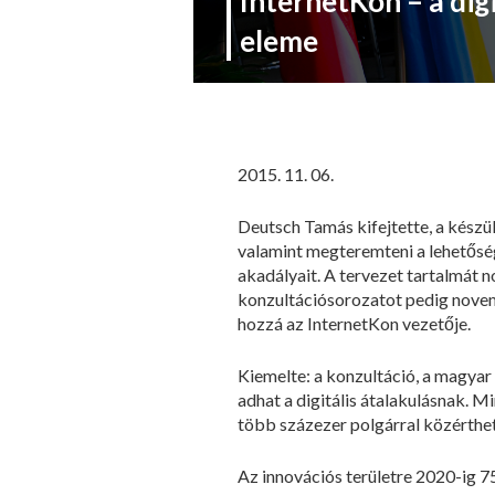
InternetKon – a digi
eleme
2015. 11. 06.
Deutsch Tamás kifejtette, a készül
valamint megteremteni a lehetőség
akadályait. A tervezet tartalmát
konzultációsorozatot pedig novem
hozzá az InternetKon vezetője.
Kiemelte: a konzultáció, a magyar 
adhat a digitális átalakulásnak. M
több százezer polgárral közérthet
Az innovációs területre 2020-ig 7