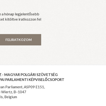
e a hónap legjelentősebb
et kitöltve iratkozzon fel
FELIRATKOZOM
Z - MAGYAR POLGÁRI SZÖVETSÉG
PAI PARLAMENTI KÉPVISELŐCSOPORT
an Parliament, ASP09 E151,
 Wiertz, B–1047
ls, Belgium