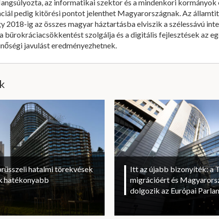
 Hangsúlyozta, az informatikai szektor és a mindenkori kormány
ciál pedig kitörési pontot jelenthet Magyarországnak. Az államtitk
y 2018-ig az összes magyar háztartásba elviszik a szélessávú inte
bürokráciacsökkentést szolgálja és a digitális fejlesztések az eg
minőségi javulást eredményezhetnek.
ik
brüsszeli hatalmi törekvések
Itt az újabb bizonyíték: a T
sok hatékonyabb
migrációért és Magyarorsz
dolgozik az Európai Parl