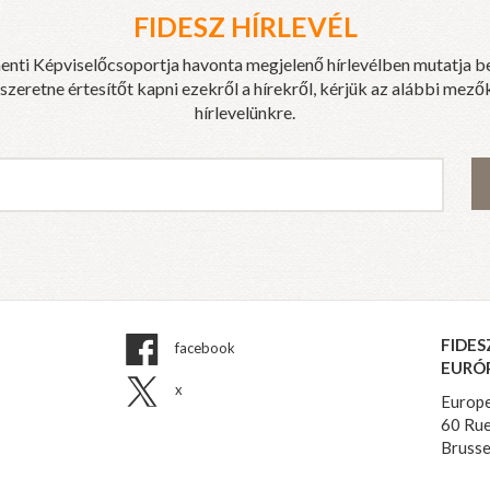
FIDESZ HÍRLEVÉL
enti Képviselőcsoportja havonta megjelenő hírlevélben mutatja b
eretne értesítőt kapni ezekről a hírekről, kérjük az alábbi mezők
hírlevelünkre.
FIDES
facebook
EURÓ
x
Europe
60 Rue
Brusse