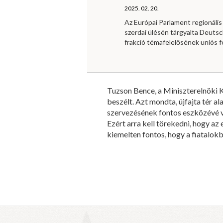
2025. 02. 20.
Az Európai Parlament regionális 
szerdai ülésén tárgyalta Deutsc
frakció témafelelősének uniós f
Tuzson Bence, a Miniszterelnöki K
beszélt. Azt mondta, újfajta tér al
szervezésének fontos eszközévé vá
Ezért arra kell törekedni, hogy az
kiemelten fontos, hogy a fiatalo