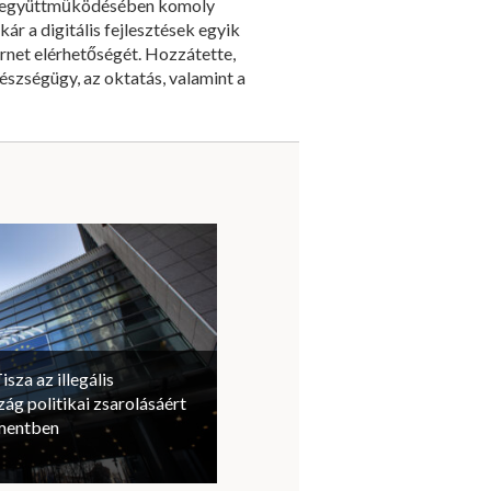
ok együttműködésében komoly
ár a digitális fejlesztések egyik
rnet elérhetőségét. Hozzátette,
észségügy, az oktatás, valamint a
isza az illegális
ág politikai zsarolásáért
amentben