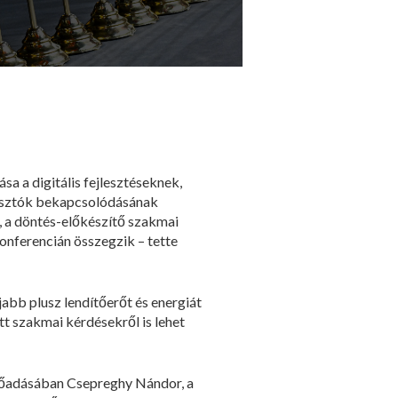
sa a digitális fejlesztéseknek,
gyasztók bekapcsolódásának
, a döntés-előkészítő szakmai
nferencián összegzik – tette
jabb plusz lendítőerőt és energiát
tt szakmai kérdésekről is lehet
 előadásában Csepreghy Nándor, a