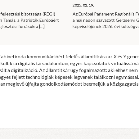
2025. 02. 19.
fejlesztési bizottsága (REGI)
Az Európai Parlament Regionális Fe
h Tamás, a Patrióták Európáért
a mai napon szavazott Gerzsenyi Ga
ejlesztési forrásokra
[…]
képviselőjének 2026. évi költség
abinetiroda kommunikációért felelős államtitkára az X és Y gene
akult ki a digitális társadalomban, egyes kapcsolatok virtuálissá v
lt a digitalizáció. Az államtitkár úgy fogalmazott: aki ehhez nem 
 egyes fejlett technológiák képesek legyenek találkozni egymással. 
kban meglevő újfajta gondolkodásmódot beemeljük a közigazgatásb