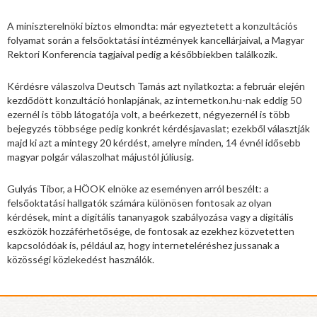
A miniszterelnöki biztos elmondta: már egyeztetett a konzultációs
folyamat során a felsőoktatási intézmények kancellárjaival, a Magyar
Rektori Konferencia tagjaival pedig a későbbiekben találkozik.
Kérdésre válaszolva Deutsch Tamás azt nyilatkozta: a február elején
kezdődött konzultáció honlapjának, az internetkon.hu-nak eddig 50
ezernél is több látogatója volt, a beérkezett, négyezernél is több
bejegyzés többsége pedig konkrét kérdésjavaslat; ezekből választják
majd ki azt a mintegy 20 kérdést, amelyre minden, 14 évnél idősebb
magyar polgár válaszolhat májustól júliusig.
Gulyás Tibor, a HÖOK elnöke az eseményen arról beszélt: a
felsőoktatási hallgatók számára különösen fontosak az olyan
kérdések, mint a digitális tananyagok szabályozása vagy a digitális
eszközök hozzáférhetősége, de fontosak az ezekhez közvetetten
kapcsolódóak is, például az, hogy interneteléréshez jussanak a
közösségi közlekedést használók.