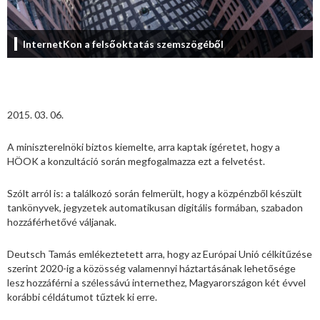
InternetKon a felsőoktatás szemszögéből
2015. 03. 06.
A miniszterelnöki biztos kiemelte, arra kaptak ígéretet, hogy a
HÖOK a konzultáció során megfogalmazza ezt a felvetést.
Szólt arról is: a találkozó során felmerült, hogy a közpénzből készült
tankönyvek, jegyzetek automatikusan digitális formában, szabadon
hozzáférhetővé váljanak.
Deutsch Tamás emlékeztetett arra, hogy az Európai Unió célkitűzése
szerint 2020-ig a közösség valamennyi háztartásának lehetősége
lesz hozzáférni a szélessávú internethez, Magyarországon két évvel
korábbi céldátumot tűztek ki erre.