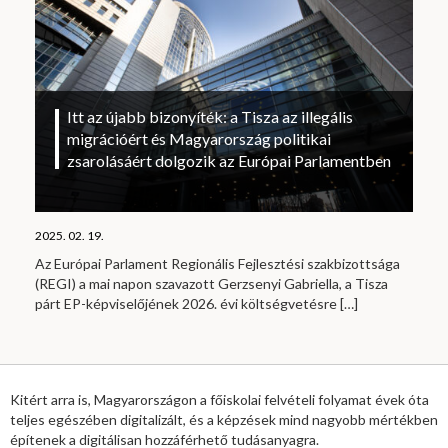
Itt az újabb bizonyíték: a Tisza az illegális
migrációért és Magyarország politikai
zsarolásáért dolgozik az Európai Parlamentben
2025. 02. 19.
Az Európai Parlament Regionális Fejlesztési szakbizottsága
(REGI) a mai napon szavazott Gerzsenyi Gabriella, a Tisza
párt EP-képviselőjének 2026. évi költségvetésre
[…]
Kitért arra is, Magyarországon a főiskolai felvételi folyamat évek óta
teljes egészében digitalizált, és a képzések mind nagyobb mértékben
építenek a digitálisan hozzáférhető tudásanyagra.