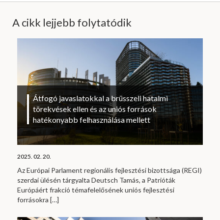
A cikk lejjebb folytatódik
Átfogó javaslatokkal a brüsszeli hatalmi
törekvések ellen és az uniós források
hatékonyabb felhasználása mellett
2025. 02. 20.
Az Európai Parlament regionális fejlesztési bizottsága (REGI)
szerdai ülésén tárgyalta Deutsch Tamás, a Patrióták
Európáért frakció témafelelősének uniós fejlesztési
forrásokra
[…]