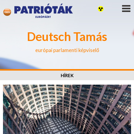
Deutsch Tamás
európai parlamenti képviselő
HÍREK