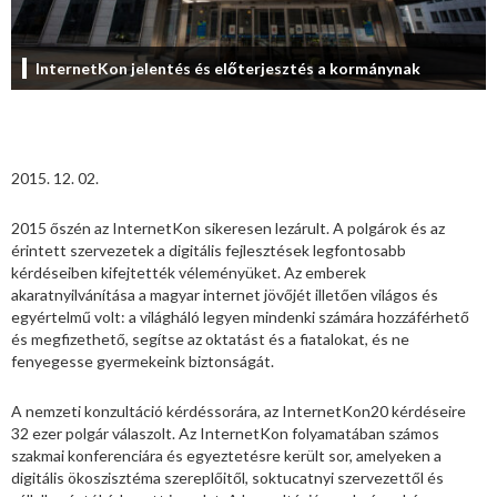
InternetKon jelentés és előterjesztés a kormánynak
2015. 12. 02.
2015 őszén az InternetKon sikeresen lezárult. A polgárok és az
érintett szervezetek a digitális fejlesztések legfontosabb
kérdéseiben kifejtették véleményüket. Az emberek
akaratnyilvánítása a magyar internet jövőjét illetően világos és
egyértelmű volt: a világháló legyen mindenki számára hozzáférhető
és megfizethető, segítse az oktatást és a fiatalokat, és ne
fenyegesse gyermekeink biztonságát.
A nemzeti konzultáció kérdéssorára, az InternetKon20 kérdéseire
32 ezer polgár válaszolt. Az InternetKon folyamatában számos
szakmai konferenciára és egyeztetésre került sor, amelyeken a
digitális ökoszisztéma szereplőitől, soktucatnyi szervezettől és