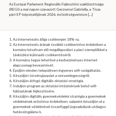
Az Európai Parlament Regionális Fejlesztési szakbizottsága
(REGI) a mai napon szavazott Gerzsenyi Gabriella, a Tisza
párt EP-képviselőjének 2026. évi költségvetésre
[…]
Az internetezés áfája csökkenjen 18%-ra.
Az internetezés árának további csökkentése érdekében a
kormány készítsen elő megállapodást a piaci szereplőkkel a
távközlési különadó csökkentéséről.
A kormány tegye lehetővé a kedvezményes internet-
alapcsomag bevezetését.
Épüljön minden településen ingyenes wifi-szolgáltatás.
Készüljön törvényjavaslat a netsemlegességről.
Készüljön átfogó digitális oktatási stratégia.
Induljon program az oktatási intézmények belső wifi-
hálózatának fejlesztésére.
Készüljön digitális gyermekvédelmi stratégia a gyermekek
védelmének erősítése érdekében; valamint készüljön el a
gyermekek védelmével összefüggő jogszabályok utólagos
hatásvizsgálata is.