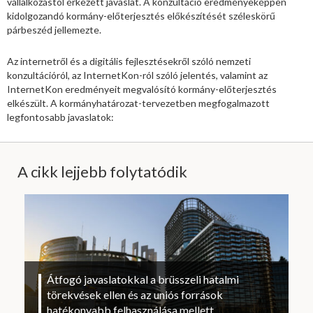
vállalkozástól érkezett javaslat. A konzultáció eredményeképpen
kidolgozandó kormány-előterjesztés előkészítését széleskörű
párbeszéd jellemezte.
Az internetről és a digitális fejlesztésekről szóló nemzeti
konzultációról, az InternetKon-ról szóló jelentés, valamint az
InternetKon eredményeit megvalósító kormány-előterjesztés
elkészült. A kormányhatározat-tervezetben megfogalmazott
legfontosabb javaslatok:
A cikk lejjebb folytatódik
Átfogó javaslatokkal a brüsszeli hatalmi
törekvések ellen és az uniós források
hatékonyabb felhasználása mellett