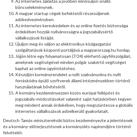
Az internetes zaklatás a jövőben minősüljön önálló
bűncselekménynek.
A magyar startup cégek befektetői részesüljenek
adókedvezményben.
Az internetes kereskedelem és az online fizetés biztonsága
érdekében hozzák nyilvánosságra a jogszabálysértő
vállalkozások listáját.
Újuljon meg és váljon az elektronikus közigazgatási
szolgáltatások központi portáljává a magyarorszag.hu honlap.
Jöjjön létre egy folyamatosan (7/24) elérhető ügyfélszolgálat,
amelynek segítségével minden polgár szakértő segítséget
kaphat az online ügyintézéshez.
Készüljön kormányrendelet a nyílt szabványokra és nyílt
forráskódra épülő szoftverek állami intézményekben történő
használatának bővítéséről.
A kormány kezdeményezzen közös európai fellépést és
jogszabály-módosításokat valamint saját hatáskörben tegyen
meg mindent annak érdekében, hogy megszüntesse a globális
internetes vállalkozások adóelkerülő gyakorlatait.
Deutsch Tamás miniszterelnöki biztos kezdeményezte a jelentésnek
és a kormány-előterjesztésnek a kormányülés napirendjére történő
felvételét.