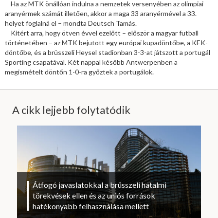
Ha az MTK önállóan indulna a nemzetek versenyében az olimpiai
aranyérmek számát illetően, akkor a maga 33 aranyérmével a 33.
helyet foglalná el – mondta Deutsch Tamás.
Kitért arra, hogy ötven évvel ezelőtt – először a magyar futball
történetében – az MTK bejutott egy európai kupadöntőbe, a KEK-
döntőbe, és a brüsszeli Heysel stadionban 3-3-at játszott a portugál
Sporting csapatával. Két nappal később Antwerpenben a
megismételt döntőn 1-0-ra győztek a portugálok.
A cikk lejjebb folytatódik
Átfogó javaslatokkal a brüsszeli hatalmi
törekvések ellen és az uniós források
hatékonyabb felhasználása mellett