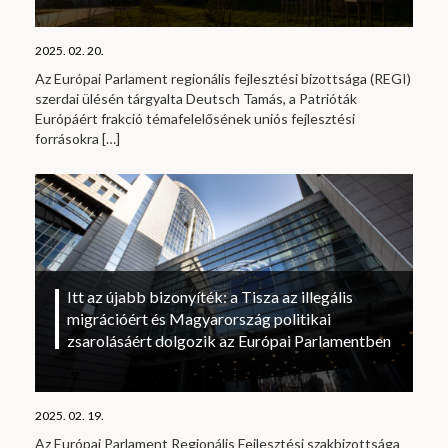
2025. 02. 20.
Az Európai Parlament regionális fejlesztési bizottsága (REGI)
szerdai ülésén tárgyalta Deutsch Tamás, a Patrióták
Európáért frakció témafelelősének uniós fejlesztési
forrásokra
[…]
Itt az újabb bizonyíték: a Tisza az illegális
migrációért és Magyarország politikai
zsarolásáért dolgozik az Európai Parlamentben
2025. 02. 19.
Az Európai Parlament Regionális Fejlesztési szakbizottsága