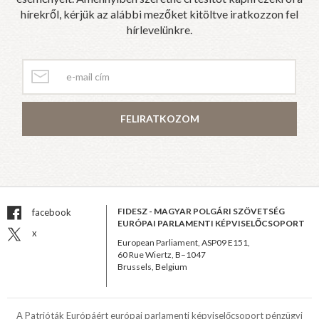
hírekről, kérjük az alábbi mezőket kitöltve iratkozzon fel
hírlevelünkre.
FELIRATKOZOM
FIDESZ - MAGYAR POLGÁRI SZÖVETSÉG
facebook
EURÓPAI PARLAMENTI KÉPVISELŐCSOPORT
x
European Parliament, ASP09 E151,
60 Rue Wiertz, B–1047
Brussels, Belgium
A Patrióták Európáért európai parlamenti képviselőcsoport pénzügyi