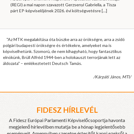
(REGI) a mai napon szavazott Gerzsenyi Gabriella, a Tisza
párt EP-képviselőjének 2026. évi költségvetésre
[…]
"Az MTK megalakítása óta büszke arra az örökségre, arra a zsidó
polgári budapesti örökségre és értékekre, amelyeket ma is
képviselhetünk. Szomorú, de nem kihagyható, hogy fantasztikus
elnökünk, Brüll Alfréd 1944-ben a holokauszt terrorjának lett az
áldozata" – emlékeztetett Deutsch Tamás.
/Kárpáti János, MTI/
FIDESZ HÍRLEVÉL
A Fidesz Európai Parlamenti Képviselőcsoportja havonta
megjelenő hírlevélben mutatja be a hónap legjelentősebb
eseményeit. Amennyiben szeretne értesítőt kapni ezekről a