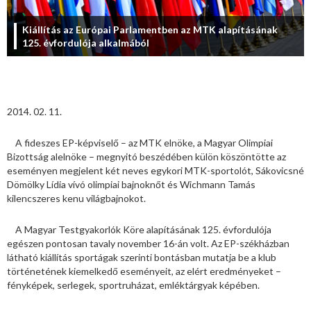
Kiállítás az Európai Parlamentben az MTK alapításának
125. évfordulója alkalmából
2014. 02. 11.
A fideszes EP-képviselő – az MTK elnöke, a Magyar Olimpiai
Bizottság alelnöke – megnyitó beszédében külön köszöntötte az
eseményen megjelent két neves egykori MTK-sportolót, Sákovicsné
Dömölky Lídia vívó olimpiai bajnoknőt és Wichmann Tamás
kilencszeres kenu világbajnokot.
A Magyar Testgyakorlók Köre alapításának 125. évfordulója
egészen pontosan tavaly november 16-án volt. Az EP-székházban
látható kiállítás sportágak szerinti bontásban mutatja be a klub
történetének kiemelkedő eseményeit, az elért eredményeket –
fényképek, serlegek, sportruházat, emléktárgyak képében.