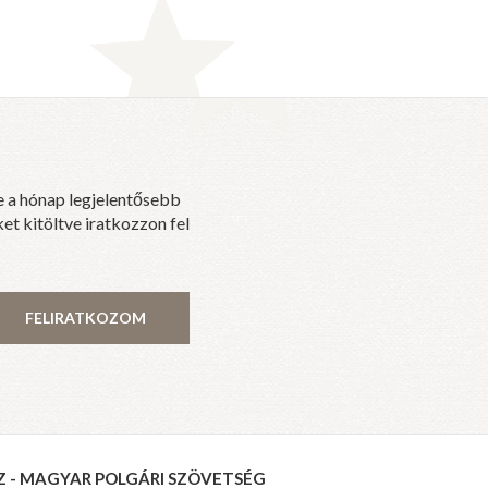
e a hónap legjelentősebb
et kitöltve iratkozzon fel
FELIRATKOZOM
Z - MAGYAR POLGÁRI SZÖVETSÉG