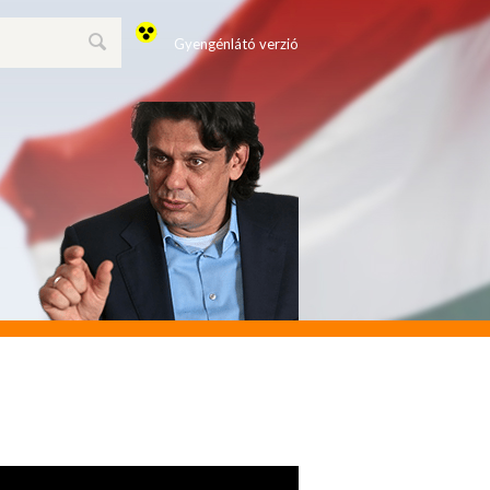
Gyengénlátó verzió