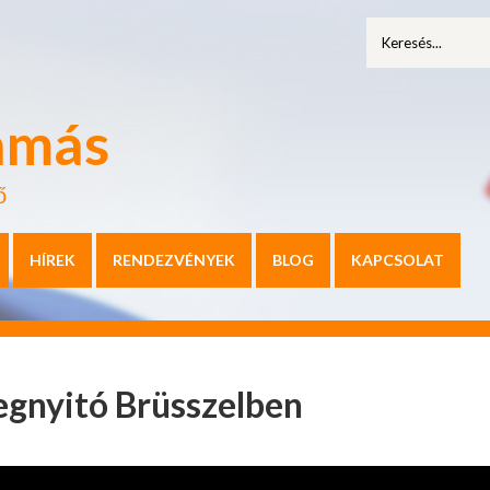
amás
ő
HÍREK
RENDEZVÉNYEK
BLOG
KAPCSOLAT
egnyitó Brüsszelben