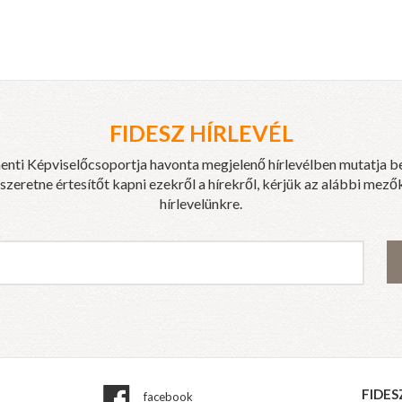
FIDESZ HÍRLEVÉL
enti Képviselőcsoportja havonta megjelenő hírlevélben mutatja b
eretne értesítőt kapni ezekről a hírekről, kérjük az alábbi mezők
hírlevelünkre.
FIDES
facebook