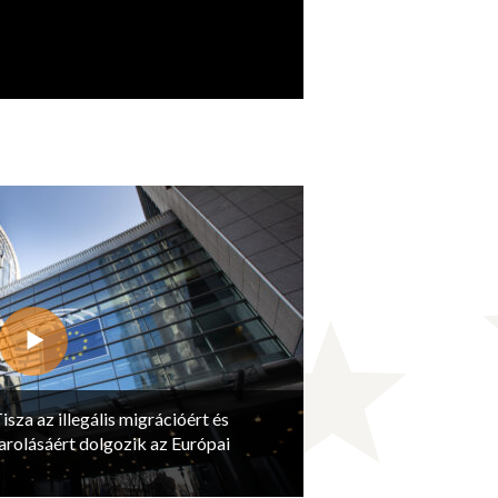
isza az illegális migrációért és
arolásáért dolgozik az Európai