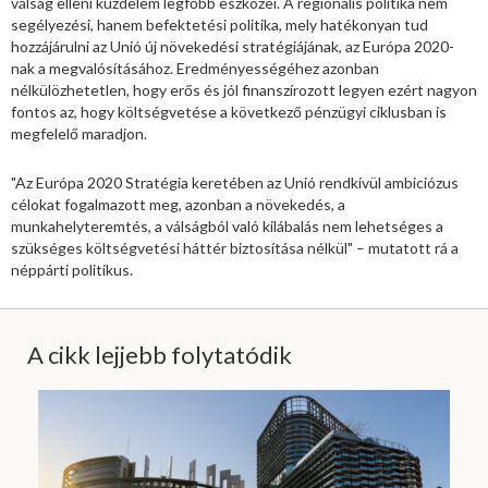
válság elleni küzdelem legfőbb eszközei. A regionális politika nem
segélyezési, hanem befektetési politika, mely hatékonyan tud
hozzájárulni az Unió új növekedési stratégiájának, az Európa 2020-
nak a megvalósításához. Eredményességéhez azonban
nélkülözhetetlen, hogy erős és jól finanszírozott legyen ezért nagyon
fontos az, hogy költségvetése a következő pénzügyi ciklusban is
megfelelő maradjon.
"Az Európa 2020 Stratégia keretében az Unió rendkívül ambiciózus
célokat fogalmazott meg, azonban a növekedés, a
munkahelyteremtés, a válságból való kilábalás nem lehetséges a
szükséges költségvetési háttér biztosítása nélkül" – mutatott rá a
néppárti politikus.
A cikk lejjebb folytatódik