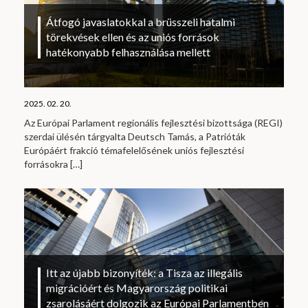
Átfogó javaslatokkal a brüsszeli hatalmi
törekvések ellen és az uniós források
hatékonyabb felhasználása mellett
2025. 02. 20.
Az Európai Parlament regionális fejlesztési bizottsága (REGI)
szerdai ülésén tárgyalta Deutsch Tamás, a Patrióták
Európáért frakció témafelelősének uniós fejlesztési
forrásokra
[…]
Itt az újabb bizonyíték: a Tisza az illegális
migrációért és Magyarország politikai
zsarolásáért dolgozik az Európai Parlamentben