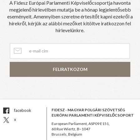
A Fidesz Európai Parlamenti Képviselőcsoportja havonta
megjelenő hírlevélben mutatja be a hónap legjelentősebb
eseményeit. Amennyiben szeretne értesítőt kapni ezekről a
hírekről, kérjük az alábbi mezőket kitöltve iratkozzon fel
hírlevelünkre.
FELIRATKOZOM
FIDESZ - MAGYAR POLGÁRI SZÖVETSÉG
facebook
EURÓPAI PARLAMENTI KÉPVISELŐCSOPORT
x
European Parliament, ASP09 E151,
60 Rue Wiertz, B–1047
Brussels, Belgium