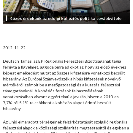
Közös érdekünk az eddigi kohéziós politika továbbvitele
2012. 11. 22.
Deutsch Tamás, az EP Regionális Fejlesztési Bizottságának tagja
felhívta a figyelmet, aggodalomra ad okot az, hogy az előző évekhez
képest emelkedést mutat az összes kifizetésre vonatkozó becsült
hibaarány. Az Európai Számvevőszék a hibás kifizetések növekvő
mértékéről számolt be a mezőgazdasági és a kutatás-fejlesztési
támogatásoknál. A kohéziós források felhasználásának
vonatkozásában viszont egyértelmű a javulás, hiszen a 2010-es
7,7%-ról 5,1%-ra csökkent a kohéziós alapot érintő becsült
hibaarány.
Az Unió elmaradott térségeinek felzárkóztatását szolgáló regionális
fejlesztési alapok a közösségi szolidaritás megtestesítői és egyben a