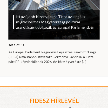
Itt az újabb bizonyíték: a Tisza az illegális
migrációért és Magyarország politikai
zsarolásáért dolgozik az Európai Parlamentben
2025. 02. 19.
Az Európai Parlament Regionális Fejlesztési szakbizottsága
(REGI) a mai napon szavazott Gerzsenyi Gabriella, a Tisza
párt EP-képviselőjének 2026. évi költségvetésre
[…]
FIDESZ HÍRLEVÉL