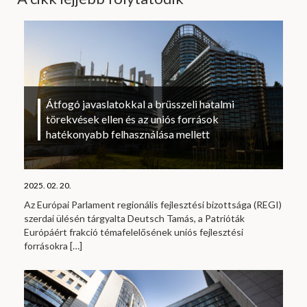
Átfogó javaslatokkal a brüsszeli hatalmi
törekvések ellen és az uniós források
hatékonyabb felhasználása mellett
2025. 02. 20.
Az Európai Parlament regionális fejlesztési bizottsága (REGI)
szerdai ülésén tárgyalta Deutsch Tamás, a Patrióták
Európáért frakció témafelelősének uniós fejlesztési
forrásokra
[…]