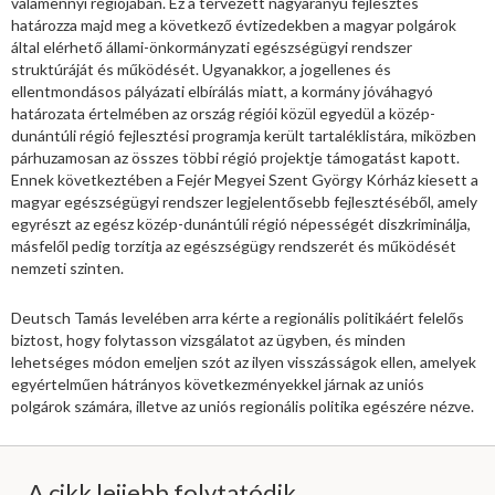
valamennyi régiójában. Ez a tervezett nagyarányú fejlesztés
határozza majd meg a következő évtizedekben a magyar polgárok
által elérhető állami-önkormányzati egészségügyi rendszer
struktúráját és működését. Ugyanakkor, a jogellenes és
ellentmondásos pályázati elbírálás miatt, a kormány jóváhagyó
határozata értelmében az ország régiói közül egyedül a közép-
dunántúli régió fejlesztési programja került tartaléklistára, miközben
párhuzamosan az összes többi régió projektje támogatást kapott.
Ennek következtében a Fejér Megyei Szent György Kórház kiesett a
magyar egészségügyi rendszer legjelentősebb fejlesztéséből, amely
egyrészt az egész közép-dunántúli régió népességét diszkriminálja,
másfelől pedig torzítja az egészségügy rendszerét és működését
nemzeti szinten.
Deutsch Tamás levelében arra kérte a regionális politikáért felelős
biztost, hogy folytasson vizsgálatot az ügyben, és minden
lehetséges módon emeljen szót az ilyen visszásságok ellen, amelyek
egyértelműen hátrányos következményekkel járnak az uniós
polgárok számára, illetve az uniós regionális politika egészére nézve.
A cikk lejjebb folytatódik