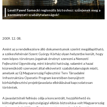
Levél Pawel Samecki regionális biztoshoz: szűnjenek meg a
kormányzati szabálytalanságok!
2009. 12. 08.
Amint az a rendelkezésre álló dokumentumok szerint megállapítható,
a székesfehérvári Szent György Kórház olyan helyzetbe került, hogy
nem képes törvényes jogainak érvényt szerezni a Nemzeti
Fejlesztési Ügynökség, mint irányító hatóság, valamint a hazai
közreműködő szervezet által elkövetett szabálytalanságok miatt,
amelyek az Új Magyarország Fejlesztési Terv Társadalmi
Infrastruktúra Operatív Program keretében benyújtott
kórházfejlesztési projektjavaslata elbírálásával kapcsolatosan
történtek.
A javaslattételi felhívás célja a koncentrált, hozzáférhető és
költséghatékony egészségügyi ellátás biztosítása volt Magyarország