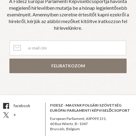
A Fidesz Európai Parlamenti Képviselőcsoportja havonta
megjelenő hírlevélben mutatja be a hónap legjelentősebb
eseményeit. Amennyiben szeretne értesítőt kapni ezekről a
hírekről, kérjük az alábbi mezőket kitöltve iratkozzon fel
hírlevelünkre.
FELIRATKOZOM
FIDESZ - MAGYAR POLGÁRI SZÖVETSÉG
facebook
EURÓPAI PARLAMENTI KÉPVISELŐCSOPORT
x
European Parliament, ASP09 E151,
60 Rue Wiertz, B–1047
Brussels, Belgium