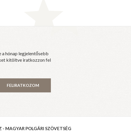
e a hónap legjelentősebb
et kitöltve iratkozzon fel
FELIRATKOZOM
Z - MAGYAR POLGÁRI SZÖVETSÉG