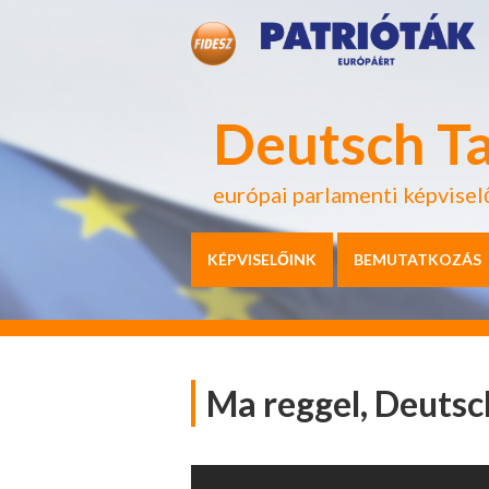
Deutsch T
európai parlamenti képvisel
KÉPVISELŐINK
BEMUTATKOZÁS
Ma reggel, Deutsc