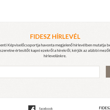
FIDESZ HÍRLEVÉL
enti Képviselőcsoportja havonta megjelenő hírlevélben mutatja b
eretne értesítőt kapni ezekről a hírekről, kérjük az alábbi mezők
hírlevelünkre.
FIDES
facebook