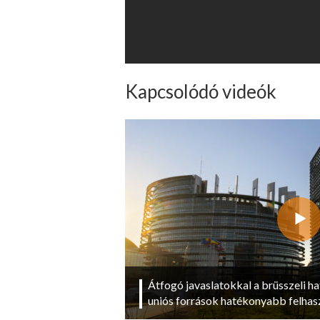
Kapcsolódó videók
Átfogó javaslatokkal a brüsszeli ha
uniós források hatékonyabb felhas