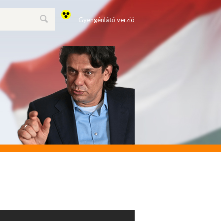
Gyengénlátó verzió