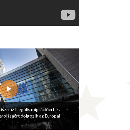
isza az illegális migrációért és
arolásáért dolgozik az Európai