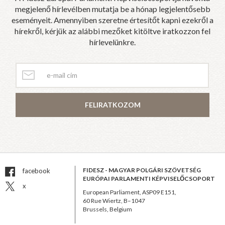
megjelenő hírlevélben mutatja be a hónap legjelentősebb
eseményeit. Amennyiben szeretne értesítőt kapni ezekről a
hírekről, kérjük az alábbi mezőket kitöltve iratkozzon fel
hírlevelünkre.
FELIRATKOZOM
FIDESZ - MAGYAR POLGÁRI SZÖVETSÉG
facebook
EURÓPAI PARLAMENTI KÉPVISELŐCSOPORT
x
European Parliament, ASP09 E151,
60 Rue Wiertz, B–1047
Brussels, Belgium