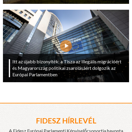
Itt az újabb bizonyíték: a Tisza az illegális migrációért
és Magyarország politikai zsarolásáért dolgozik az
Európai Parlamentben
FIDESZ HÍRLEVÉL
A Fidesz Európai Parlamenti Képviselőcsoportja havonta