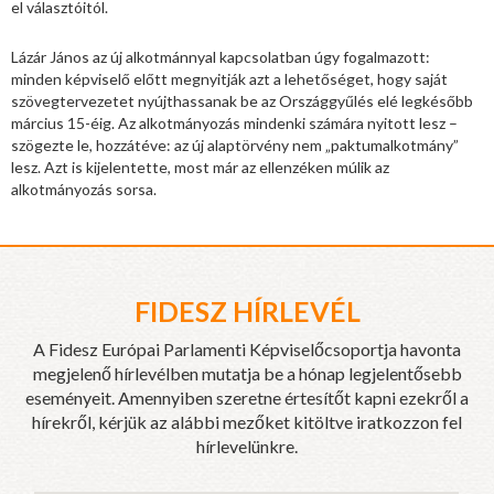
el választóitól.
Lázár János az új alkotmánnyal kapcsolatban úgy fogalmazott:
minden képviselő előtt megnyitják azt a lehetőséget, hogy saját
szövegtervezetet nyújthassanak be az Országgyűlés elé legkésőbb
március 15-éig. Az alkotmányozás mindenki számára nyitott lesz –
szögezte le, hozzátéve: az új alaptörvény nem „paktumalkotmány”
lesz. Azt is kijelentette, most már az ellenzéken múlik az
alkotmányozás sorsa.
FIDESZ HÍRLEVÉL
A Fidesz Európai Parlamenti Képviselőcsoportja havonta
megjelenő hírlevélben mutatja be a hónap legjelentősebb
eseményeit. Amennyiben szeretne értesítőt kapni ezekről a
hírekről, kérjük az alábbi mezőket kitöltve iratkozzon fel
hírlevelünkre.