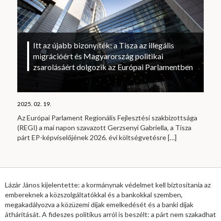
Itt az újabb bizonyíték: a Tisza az illegális
migrációért és Magyarország politikai
zsarolásáért dolgozik az Európai Parlamentben
2025. 02. 19.
Az Európai Parlament Regionális Fejlesztési szakbizottsága
(REGI) a mai napon szavazott Gerzsenyi Gabriella, a Tisza
párt EP-képviselőjének 2026. évi költségvetésre
[…]
Lázár János kijelentette: a kormánynak védelmet kell biztosítania az
embereknek a közszolgáltatókkal és a bankokkal szemben,
megakadályozva a közüzemi díjak emelkedését és a banki díjak
áthárítását. A fideszes politikus arról is beszélt: a párt nem szakadhat