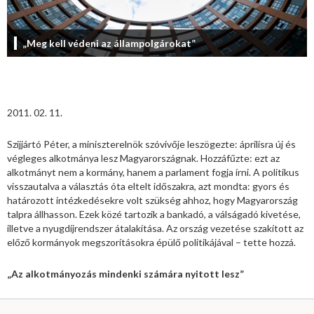
„Meg kell védeni az állampolgárokat”
2011. 02. 11.
Szijjártó Péter, a miniszterelnök szóvivője leszögezte: áprilisra új és
végleges alkotmánya lesz Magyarországnak. Hozzáfűzte: ezt az
alkotmányt nem a kormány, hanem a parlament fogja írni. A politikus
visszautalva a választás óta eltelt időszakra, azt mondta: gyors és
határozott intézkedésekre volt szükség ahhoz, hogy Magyarország
talpra állhasson. Ezek közé tartozik a bankadó, a válságadó kivetése,
illetve a nyugdíjrendszer átalakítása. Az ország vezetése szakított az
előző kormányok megszorításokra épülő politikájával – tette hozzá.
„Az alkotmányozás mindenki számára nyitott lesz”