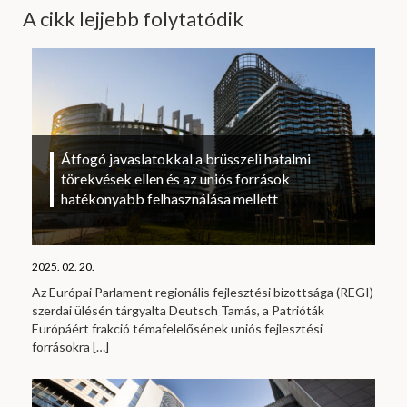
A cikk lejjebb folytatódik
Átfogó javaslatokkal a brüsszeli hatalmi
törekvések ellen és az uniós források
hatékonyabb felhasználása mellett
2025. 02. 20.
Az Európai Parlament regionális fejlesztési bizottsága (REGI)
szerdai ülésén tárgyalta Deutsch Tamás, a Patrióták
Európáért frakció témafelelősének uniós fejlesztési
forrásokra
[…]