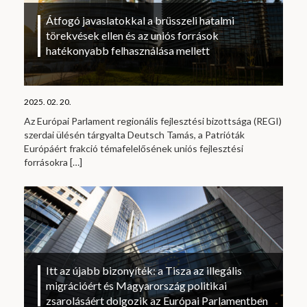
Átfogó javaslatokkal a brüsszeli hatalmi
törekvések ellen és az uniós források
hatékonyabb felhasználása mellett
2025. 02. 20.
Az Európai Parlament regionális fejlesztési bizottsága (REGI)
szerdai ülésén tárgyalta Deutsch Tamás, a Patrióták
Európáért frakció témafelelősének uniós fejlesztési
forrásokra
[…]
Itt az újabb bizonyíték: a Tisza az illegális
migrációért és Magyarország politikai
zsarolásáért dolgozik az Európai Parlamentben