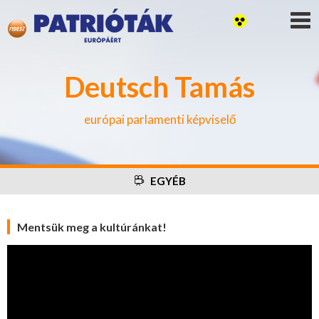
Deutsch Tamás
európai parlamenti képviselő
EGYÉB
Mentsük meg a kultúránkat!