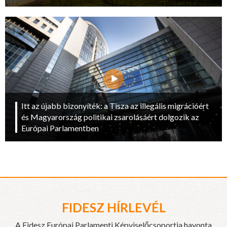
Itt az újabb bizonyíték: a Tisza az illegális migrációért
és Magyarország politikai zsarolásáért dolgozik az
Európai Parlamentben
FIDESZ HÍRLEVÉL
A Fidesz Európai Parlamenti Képviselőcsoportja havonta