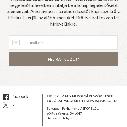
megjelenő hírlevélben mutatja be a hónap legjelentősebb
eseményeit. Amennyiben szeretne értesítőt kapni ezekről a
hírekről, kérjük az alábbi mezőket kitöltve iratkozzon fel
hírlevelünkre.
FELIRATKOZOM
FIDESZ - MAGYAR POLGÁRI SZÖVETSÉG
facebook
EURÓPAI PARLAMENTI KÉPVISELŐCSOPORT
x
European Parliament, ASP09 E151,
60 Rue Wiertz, B–1047
Brussels, Belgium