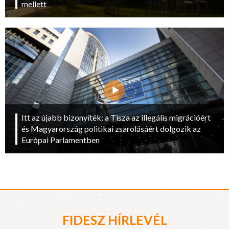
mellett
Itt az újabb bizonyíték: a Tisza az illegális migrációért
és Magyarország politikai zsarolásáért dolgozik az
Európai Parlamentben
FIDESZ HÍRLEVÉL