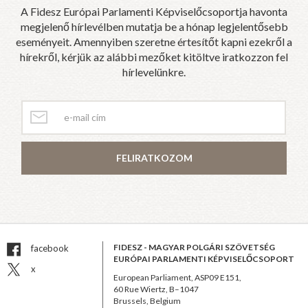
A Fidesz Európai Parlamenti Képviselőcsoportja havonta
megjelenő hírlevélben mutatja be a hónap legjelentősebb
eseményeit. Amennyiben szeretne értesítőt kapni ezekről a
hírekről, kérjük az alábbi mezőket kitöltve iratkozzon fel
hírlevelünkre.
FELIRATKOZOM
FIDESZ - MAGYAR POLGÁRI SZÖVETSÉG
facebook
EURÓPAI PARLAMENTI KÉPVISELŐCSOPORT
x
European Parliament, ASP09 E151,
60 Rue Wiertz, B–1047
Brussels, Belgium