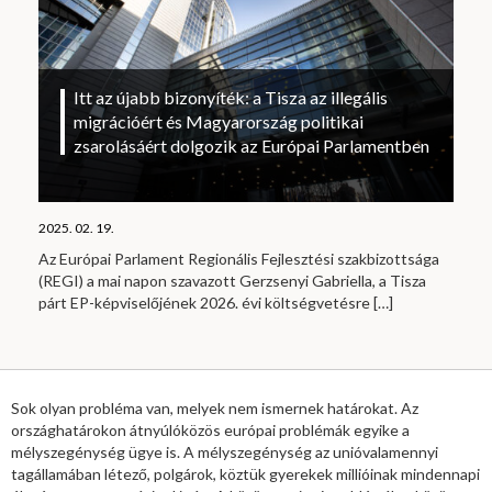
Itt az újabb bizonyíték: a Tisza az illegális
migrációért és Magyarország politikai
zsarolásáért dolgozik az Európai Parlamentben
2025. 02. 19.
Az Európai Parlament Regionális Fejlesztési szakbizottsága
(REGI) a mai napon szavazott Gerzsenyi Gabriella, a Tisza
párt EP-képviselőjének 2026. évi költségvetésre
[…]
Sok olyan probléma van, melyek nem ismernek határokat. Az
országhatárokon átnyúlóközös európai problémák egyike a
mélyszegénység ügye is. A mélyszegénység az unióvalamennyi
tagállamában létező, polgárok, köztük gyerekek millióinak mindennapi