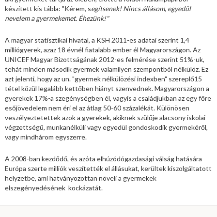
készített kis tábla: "Kérem, s
eg
í
tsenek! Nincs
á
ll
á
som, egyed
ü
l
nevelem a gyermekemet.
É
hez
ü
nk!"
A magyar statisztikai hivatal, a KSH 2011-es adatai szerint 1,4
milliógyerek, azaz 18 évnél fiatalabb ember él Magyarországon. Az
UNICEF Magyar Bizottságának 2012-es felmérése szerint 51%-uk,
tehát minden második gyermek valamilyen szempontból nélkülöz. Ez
azt jelenti, hogy az un. "gyermek nélkülözési indexben" szereplő15
tétel közül legalább kettőben hiányt szenvednek. Magyarországon a
gyerekek 17%-a szegénységben él, vagyis a családjukban az egy főre
esőjövedelem nem éri el az átlag 50-60 százalékát. Különösen
veszélyeztetettek azok a gyerekek, akiknek szülője alacsony iskolai
végzettségű, munkanélküli vagy egyedül gondoskodik gyermekéről,
vagy mindhárom egyszerre.
A 2008-ban kezdődő, és azóta elhúzódógazdasági válság hatására
Európa szerte milliók veszítették el állásukat, kerültek kiszolgáltatott
helyzetbe, ami hatványozottan növeli a gyermekek
elszegényedésének kockázatát.