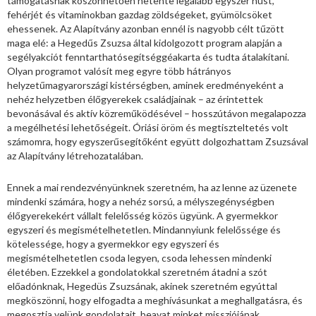
támogatásnak köszönhetően hetente legalább egyszer húst,
fehérjét és vitaminokban gazdag zöldségeket, gyümölcsöket
ehessenek. Az Alapítvány azonban ennél is nagyobb célt tűzött
maga elé: a Hegedűs Zsuzsa által kidolgozott program alapján a
segélyakciót fenntarthatósegítséggéakarta és tudta átalakítani.
Olyan programot valósít meg egyre több hátrányos
helyzetűmagyarországi kistérségben, aminek eredményeként a
nehéz helyzetben élőgyerekek családjainak – az érintettek
bevonásával és aktív közreműködésével – hosszútávon megalapozza
a megélhetési lehetőségeit. Óriási öröm és megtiszteltetés volt
számomra, hogy egyszerűsegítőként együtt dolgozhattam Zsuzsával
az Alapítvány létrehozatalában.
Ennek a mai rendezvényünknek szeretném, ha az lenne az üzenete
mindenki számára, hogy a nehéz sorsú, a mélyszegénységben
élőgyerekekért vállalt felelősség közös ügyünk. A gyermekkor
egyszeri és megismételhetetlen. Mindannyiunk felelőssége és
kötelessége, hogy a gyermekkor egy egyszeri és
megismételhetetlen csoda legyen, csoda lehessen mindenki
életében. Ezzekkel a gondolatokkal szeretném átadni a szót
előadónknak, Hegedüs Zsuzsának, akinek szeretném egyúttal
megköszönni, hogy elfogadta a meghívásunkat a meghallgatásra, és
megosztja velünk gondolatait, beavat minket missziójának