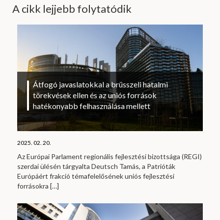
A cikk lejjebb folytatódik
Átfogó javaslatokkal a brüsszeli hatalmi
törekvések ellen és az uniós források
hatékonyabb felhasználása mellett
2025. 02. 20.
Az Európai Parlament regionális fejlesztési bizottsága (REGI)
szerdai ülésén tárgyalta Deutsch Tamás, a Patrióták
Európáért frakció témafelelősének uniós fejlesztési
forrásokra
[…]