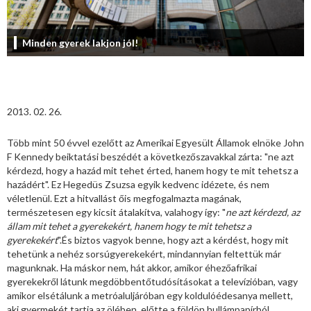
Minden gyerek lakjon jól!
2013. 02. 26.
Több mint 50 évvel ezelőtt az Amerikai Egyesült Államok elnöke John
F Kennedy beiktatási beszédét a következőszavakkal zárta: "ne azt
kérdezd, hogy a hazád mit tehet érted, hanem hogy te mit tehetsz a
hazádért". Ez Hegedüs Zsuzsa egyik kedvenc idézete, és nem
véletlenül. Ezt a hitvallást őis megfogalmazta magának,
természetesen egy kicsit átalakítva, valahogy így: "
ne azt k
é
rdezd, az
á
llam mit tehet a gyerekek
é
rt, hanem hogy te mit tehetsz a
gyerekek
é
rt
".És biztos vagyok benne, hogy azt a kérdést, hogy mit
tehetünk a nehéz sorsúgyerekekért, mindannyian feltettük már
magunknak. Ha máskor nem, hát akkor, amikor éhezőafrikai
gyerekekről látunk megdöbbentőtudósításokat a televízióban, vagy
amikor elsétálunk a metróaluljáróban egy koldulóédesanya mellett,
aki gyermekét tartja az ölében, előtte a földön hullámpapírból