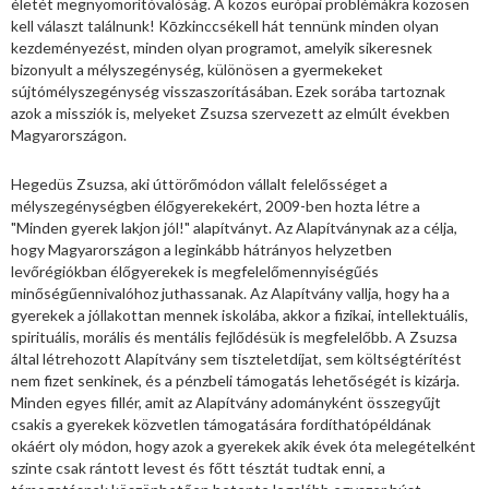
életét megnyomorítóvalóság. A közös európai problémákra közösen
kell választ találnunk! Kōzkinccsékell hát tennünk minden olyan
kezdeményezést, minden olyan programot, amelyik sikeresnek
bizonyult a mélyszegénység, különösen a gyermekeket
sújtómélyszegénység visszaszorításában. Ezek sorába tartoznak
azok a missziók is, melyeket Zsuzsa szervezett az elmúlt években
Magyarországon.
Hegedüs Zsuzsa, aki úttörőmódon vállalt felelősséget a
mélyszegénységben élőgyerekekért, 2009-ben hozta létre a
"Minden gyerek lakjon jól!" alapítványt. Az Alapítványnak az a célja,
hogy Magyarországon a leginkább hátrányos helyzetben
levőrégiókban élőgyerekek is megfelelőmennyiségűés
minőségűennivalóhoz juthassanak. Az Alapítvány vallja, hogy ha a
gyerekek a jóllakottan mennek iskolába, akkor a fizikai, intellektuális,
spirituális, morális és mentális fejlődésük is megfelelőbb. A Zsuzsa
által létrehozott Alapítvány sem tiszteletdíjat, sem költségtérítést
nem fizet senkinek, és a pénzbeli támogatás lehetőségét is kizárja.
Minden egyes fillér, amit az Alapítvány adományként összegyűjt
csakis a gyerekek közvetlen támogatására fordíthatópéldának
okáért oly módon, hogy azok a gyerekek akik évek óta melegételként
szinte csak rántott levest és főtt tésztát tudtak enni, a