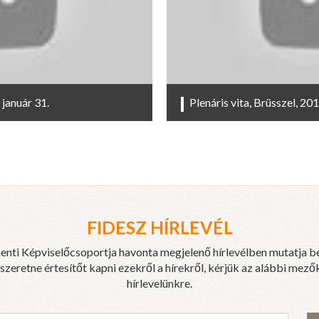
január 31.
Plenáris vita, Brüsszel, 201
FIDESZ HÍRLEVÉL
enti Képviselőcsoportja havonta megjelenő hírlevélben mutatja b
eretne értesítőt kapni ezekről a hírekről, kérjük az alábbi mezők
hírlevelünkre.