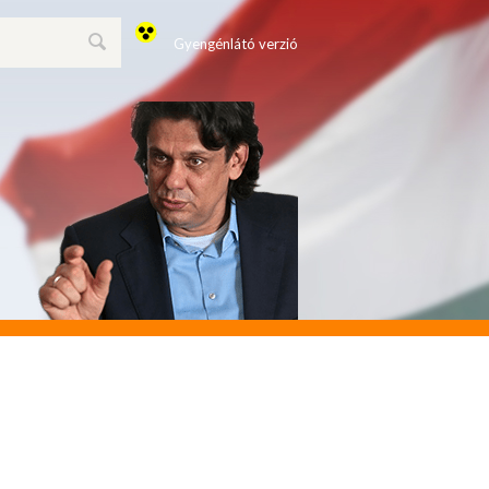
Gyengénlátó verzió