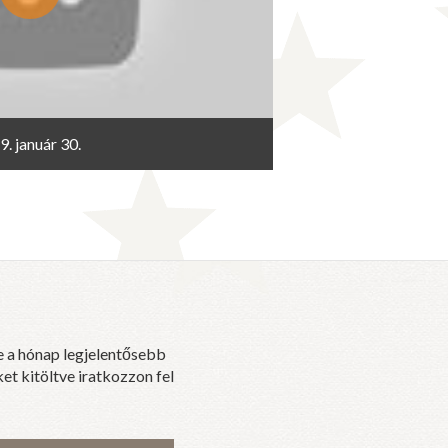
9. január 30.
e a hónap legjelentősebb
et kitöltve iratkozzon fel