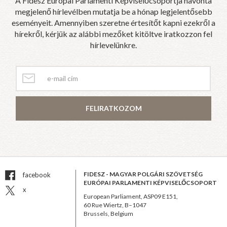
A Fidesz Európai Parlamenti Képviselőcsoportja havonta
megjelenő hírlevélben mutatja be a hónap legjelentősebb
eseményeit. Amennyiben szeretne értesítőt kapni ezekről a
hírekről, kérjük az alábbi mezőket kitöltve iratkozzon fel
hírlevelünkre.
FELIRATKOZOM
FIDESZ - MAGYAR POLGÁRI SZÖVETSÉG
facebook
EURÓPAI PARLAMENTI KÉPVISELŐCSOPORT
x
European Parliament, ASP09 E151,
60 Rue Wiertz, B–1047
Brussels, Belgium