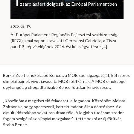
zsarolásáért dolgozik az Európai Parlamentben
2025. 02. 19.
Az Európai Parlament Regionális Fejlesztési szakbizottsága
(REGI) a mai napon szavazott Gerzsenyi Gabriella, a Tisza
párt EP-képviselőjének 2026. évi költségvetésre
[…]
Borkai Zsolt elnök Szabó Bencét, a MOB sportigazgatóját, kétszeres
olimpiai bajnok vívót javasolta MOB főtitkárnak. A MOB elnöksége
egyhangúlag elfogadta Szabó Bence főtitkári kinevezését.
„Köszönöm a megtisztelő feladatot, elfogadom. Köszönöm Molnár
Zoltánnak, hogy sportszerű, korrekt módon állt a döntéshez. Az
elmúlt időszakban sokat tanultam tőle. A legjobb tudásom szerint
fogom szolgálni az olimpiai mozgalmat”- tette hozzá az új főtitkár,
Szabó Bence.