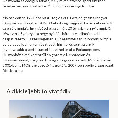
Köszönöm az eddigi bizalmat, mely révén számos sportsikerben
tevékenyen részt vehettem” – mondta az eddigi főtitkár.
Molnár Zoltán 1991 óta MOB-tag és 2001 óta dolgozik a Magyar
Olimpiai Bizottságban. A MOB elnökségi tagjaként a barcelonai volt
az első olimpiája. Egy kivétellel az elmúlt 20 év valamennyi olimpiáján
részt vett. Sydney óta négy nyári és három téli olimpián volt
csapatvezető. Összességében a 17 éremmel zárult londoni olimpia
volt a tízedik, amelyen részt vett. Elismerésként az egyik
legmagasabb állami kitüntetést vehette át a Parlamentben.
Huszonhét éven keresztül dolgozott a Népstadion és
Intézményeinél, melynek 10 évig a főigazgatója volt. Molnár Zoltán
2001-ben a MOB ügyvezető igazgatója, 2009-ben pedig a szervezet
főtitkára lett.
A cikk lejjebb folytatódik