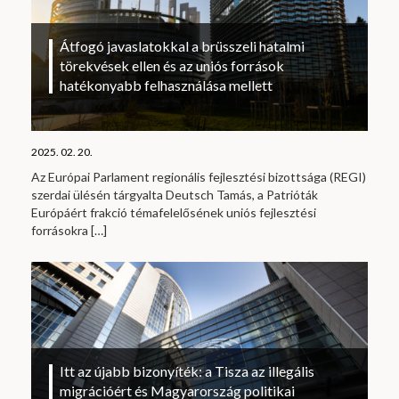
Átfogó javaslatokkal a brüsszeli hatalmi
törekvések ellen és az uniós források
hatékonyabb felhasználása mellett
2025. 02. 20.
Az Európai Parlament regionális fejlesztési bizottsága (REGI)
szerdai ülésén tárgyalta Deutsch Tamás, a Patrióták
Európáért frakció témafelelősének uniós fejlesztési
forrásokra
[…]
Itt az újabb bizonyíték: a Tisza az illegális
migrációért és Magyarország politikai