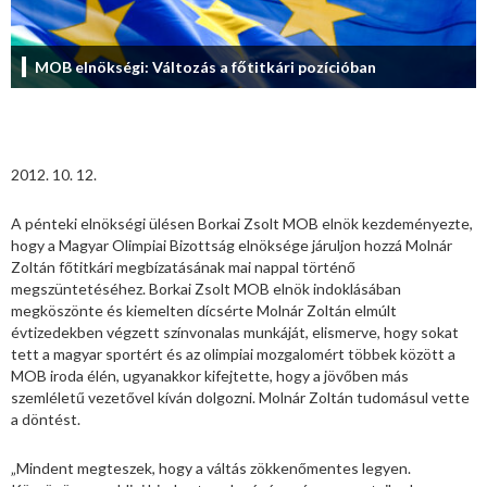
MOB elnökségi: Változás a főtitkári pozícióban
2012. 10. 12.
A pénteki elnökségi ülésen Borkai Zsolt MOB elnök kezdeményezte,
hogy a Magyar Olimpiai Bizottság elnöksége járuljon hozzá Molnár
Zoltán főtitkári megbízatásának mai nappal történő
megszüntetéséhez. Borkai Zsolt MOB elnök indoklásában
megköszönte és kiemelten dícsérte Molnár Zoltán elmúlt
évtizedekben végzett színvonalas munkáját, elismerve, hogy sokat
tett a magyar sportért és az olimpiai mozgalomért többek között a
MOB iroda élén, ugyanakkor kifejtette, hogy a jövőben más
szemléletű vezetővel kíván dolgozni. Molnár Zoltán tudomásul vette
a döntést.
„Mindent megteszek, hogy a váltás zökkenőmentes legyen.