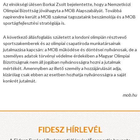
Az elnökségi ülésen Borkai Zsolt bejelentette, hogy a Nemzetközi
Olimpiai Bizottság jóváhagyta a MOB Alapszabályát. Továbbá
napirendre került a MOB szakmai tagozataink beszámolója és a MOB
sportágfejlesztési stratégiája is.
A következő állásfoglalás született a londoni olimpián résztvevő
sportszakemberek és az olimpiai csapatiroda munkatársainak
jutalmazása kapcsán: a MOB működése és döntései nyilvánosak, de a
személyes adatok törvényi védelme érdekében a Magyar Olimpiai
Bizottságnak nem áll jogában nyilvánosságra hozni a jutalmak
mértékét. Amennyiben az illető személy a hozzájárulását adja,
kizárólag csak ebben az esetben hozhatja nyilvánosságra a saját
konkrét jutalmát.
mob.hu
FIDESZ HÍRLEVÉL