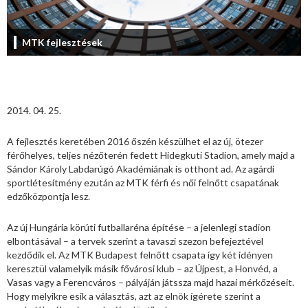
MTK fejlesztések
2014. 04. 25.
A fejlesztés keretében 2016 őszén készülhet el az új, ötezer
férőhelyes, teljes nézőterén fedett Hidegkuti Stadion, amely majd a
Sándor Károly Labdarúgó Akadémiának is otthont ad. Az agárdi
sportlétesítmény ezután az MTK férfi és női felnőtt csapatának
edzőközpontja lesz.
Az új Hungária körúti futballaréna építése – a jelenlegi stadion
elbontásával – a tervek szerint a tavaszi szezon befejeztével
kezdődik el. Az MTK Budapest felnőtt csapata így két idényen
keresztül valamelyik másik fővárosi klub – az Újpest, a Honvéd, a
Vasas vagy a Ferencváros – pályáján játssza majd hazai mérkőzéseit.
Hogy melyikre esik a választás, azt az elnök ígérete szerint a