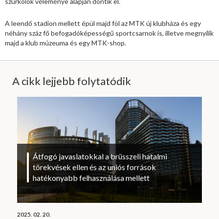
szurkolók véleménye alapján döntik el.
A leendő stadion mellett épül majd föl az MTK új klubháza és egy
néhány száz fő befogadóképességű sportcsarnok is, illetve megnyílik
majd a klub múzeuma és egy MTK-shop.
A cikk lejjebb folytatódik
Átfogó javaslatokkal a brüsszeli hatalmi
törekvések ellen és az uniós források
hatékonyabb felhasználása mellett
2025. 02. 20.