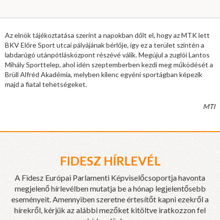
Az elnök tájékoztatása szerint a napokban dőlt el, hogy az MTK lett
BKV Előre Sport utcai pályájának bérlője, így ez a terület szintén a
labdarúgó utánpótlásközpont részévé válik. Megújul a zuglói Lantos
Mihály Sporttelep, ahol idén szeptemberben kezdi meg működését a
Brüll Alfréd Akadémia, melyben kilenc egyéni sportágban képezik
majd a fiatal tehetségeket.
MTI
FIDESZ HÍRLEVÉL
A Fidesz Európai Parlamenti Képviselőcsoportja havonta
megjelenő hírlevélben mutatja be a hónap legjelentősebb
eseményeit. Amennyiben szeretne értesítőt kapni ezekről a
hírekről, kérjük az alábbi mezőket kitöltve iratkozzon fel