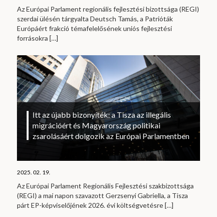
Az Európai Parlament regionális fejlesztési bizottsága (REGI)
szerdai ülésén tárgyalta Deutsch Tamás, a Patrióták
Európáért frakció témafelelősének uniós fejlesztési
forrásokra
[…]
Itt az újabb bizonyíték: a Tisza az illegális
migrációért és Magyarország politikai
zsarolásáért dolgozik az Európai Parlamentben
2025. 02. 19.
Az Európai Parlament Regionális Fejlesztési szakbizottsága
(REGI) a mai napon szavazott Gerzsenyi Gabriella, a Tisza
párt EP-képviselőjének 2026. évi költségvetésre
[…]