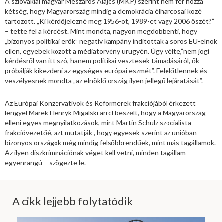
A szlovákiai magyar Mészáros Alajos (MKP) szerint nem fér hozzá
kétség, hogy Magyarország mindig a demokrácia élharcosai közé
tartozott. „Ki kérdőjelezné meg 1956-ot, 1989-et vagy 2006 őszét?”
– tette fel a kérdést. Mint mondta, nagyon megdöbbenti, hogy
„bizonyos politikai erők” negatív kampány indítottak a soros EU-elnök
ellen, egyebek között a médiatörvény ürügyén. Úgy vélte,”nem jogi
kérdésről van itt szó, hanem politikai vesztesek támadásáról, ők
próbálják kikezdeni az egységes európai eszmét”. Felelőtlennek és
veszélyesnek mondta „az elnöklő ország ilyen jellegű lejáratását”.
Az Európai Konzervatívok és Reformerek frakciójából érkezett
lengyel Marek Henryk Migalski arról beszélt, hogy a Magyarország
elleni egyes megnyilatkozások, mint Martin Schulz szocialista
frakcióvezetőé, azt mutatják , hogy egyesek szerint az unióban
bizonyos országok még mindig felsőbbrendűek, mint más tagállamok.
Az ilyen diszkriminációnak véget kell vetni, minden tagállam
egyenrangú – szögezte le.
A cikk lejjebb folytatódik