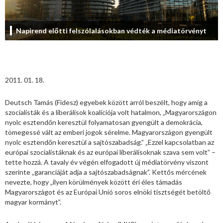
Napirend előtti felszólalásokban védték a médiatörvényt
2011. 01. 18.
Deutsch Tamás (Fidesz) egyebek között arról beszélt, hogy amíg a
szocialisták és a liberálisok koalíciója volt hatalmon, „Magyarországon
nyolc esztendőn keresztül folyamatosan gyengült a demokrácia,
tömegessé vált az emberi jogok sérelme. Magyarországon gyengült
nyolc esztendőn keresztül a sajtószabadság.” „Ezzel kapcsolatban az
európai szocialistáknak és az európai liberálisoknak szava sem volt” –
tette hozzá. A tavaly év végén elfogadott új médiatörvény viszont
szerinte „garanciáját adja a sajtószabadságnak”. Kettős mércének
nevezte, hogy „ilyen körülmények között éri éles támadás
Magyarországot és az Európai Unió soros elnöki tisztségét betöltő
magyar kormányt”.