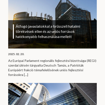
Átfogó javaslatokkal a brüsszeli hatalmi
törekvések ellen és az uniós források
hatékonyabb felhasználása mellett
2025. 02. 20.
Az Európai Parlament regionális fejlesztési bizottsága (REGI)
szerdai ülésén tárgyalta Deutsch Tamás, a Patrióták
Európáért frakció témafelelősének uniós fejlesztési
forrásokra
[…]