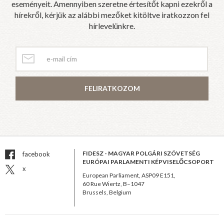
eseményeit. Amennyiben szeretne értesítőt kapni ezekről a
hírekről, kérjük az alábbi mezőket kitöltve iratkozzon fel
hírlevelünkre.
FELIRATKOZOM
FIDESZ - MAGYAR POLGÁRI SZÖVETSÉG
facebook
EURÓPAI PARLAMENTI KÉPVISELŐCSOPORT
x
European Parliament, ASP09 E151,
60 Rue Wiertz, B–1047
Brussels, Belgium