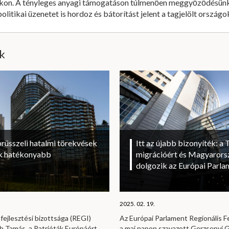
rokon. A tényleges anyagi támogatáson túlmenően meggyőződésünk
litikai üzenetet is hordoz és bátorítást jelent a tagjelölt országo
ik
brüsszeli hatalmi törekvések
Itt az újabb bizonyíték: a T
sok hatékonyabb
migrációért és Magyarorsz
dolgozik az Európai Parl
2025. 02. 19.
fejlesztési bizottsága (REGI)
Az Európai Parlament Regionális Fe
h Tamás, a Patrióták Európáért
a mai napon szavazott Gerzsenyi Ga