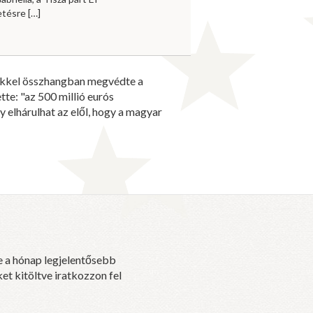
vetésre
[…]
kekkel összhangban megvédte a
te: "az 500 millió eurós
 elhárulhat az elől, hogy a magyar
e a hónap legjelentősebb
et kitöltve iratkozzon fel