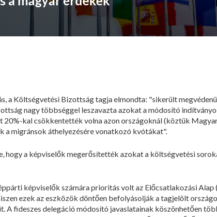
s a magyar érdekek
, a Költségvetési Bizottság tagja elmondta: "sikerült megvéden
izottság nagy többséggel leszavazta azokat a módosító indítványo
teit 20%-kal csökkentették volna azon országoknál (köztük Magya
ak a migránsok áthelyezésére vonatkozó kvótákat".
, hogy a képviselők megerősítették azokat a költségvetési soroka
párti képviselők számára prioritás volt az Előcsatlakozási Alap (
iszen ezek az eszközök döntően befolyásolják a tagjelölt országok
. A fideszes delegáció módosító javaslatainak köszönhetően több 