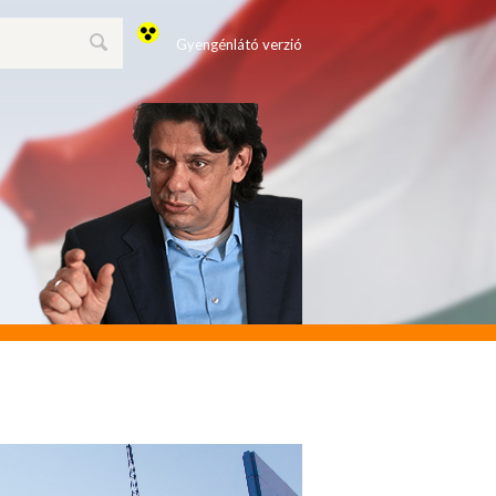
Gyengénlátó verzió