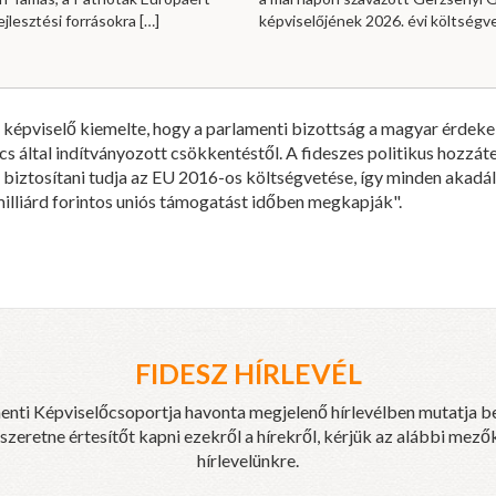
ejlesztési forrásokra
[…]
képviselőjének 2026. évi költség
 képviselő kiemelte, hogy a parlamenti bizottság a magyar érde
 által indítványozott csökkentéstől. A fideszes politikus hozzátet
biztosítani tudja az EU 2016-os költségvetése, így minden akadály
illiárd forintos uniós támogatást időben megkapják".
FIDESZ HÍRLEVÉL
enti Képviselőcsoportja havonta megjelenő hírlevélben mutatja b
eretne értesítőt kapni ezekről a hírekről, kérjük az alábbi mezők
hírlevelünkre.