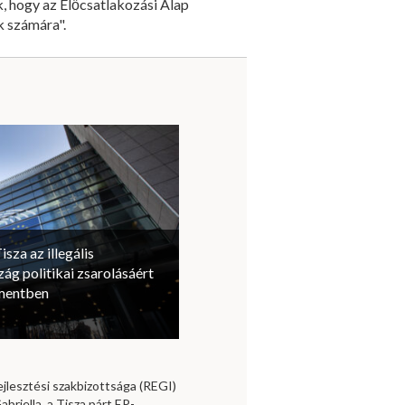
, hogy az Előcsatlakozási Alap
k számára".
isza az illegális
ág politikai zsarolásáért
amentben
jlesztési szakbizottsága (REGI)
briella, a Tisza párt EP-