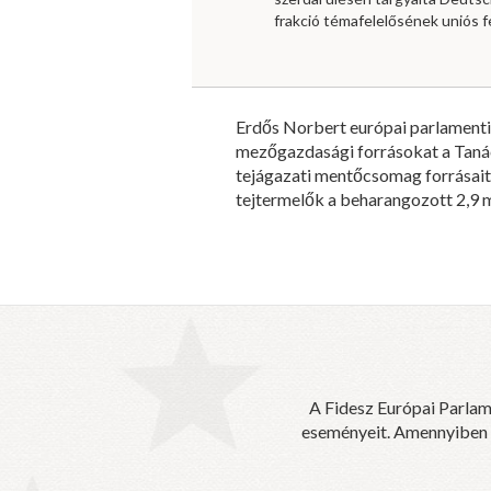
frakció témafelelősének uniós f
Erdős Norbert európai parlamenti
mezőgazdasági forrásokat a Tanács
tejágazati mentőcsomag forrásait 
tejtermelők a beharangozott 2,9 m
A Fidesz Európai Parlam
eseményeit. Amennyiben sz