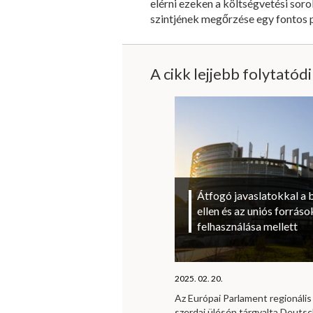
elérni ezeken a költségvetési so
szintjének megőrzése egy fontos po
A cikk lejjebb folytatód
Átfogó javaslatokkal a 
ellen és az uniós forrá
felhasználása mellett
2025. 02. 20.
Az Európai Parlament regionális 
szerdai ülésén tárgyalta Deutsc