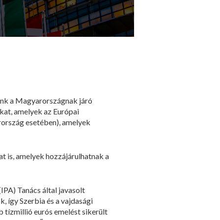
ünk a Magyarországnak járó
kat, amelyek az Európai
rország esetében), amelyek
t is, amelyek hozzájárulhatnak a
IPA) Tanács által javasolt
, így Szerbia és a vajdasági
tízmillió eurós emelést sikerült