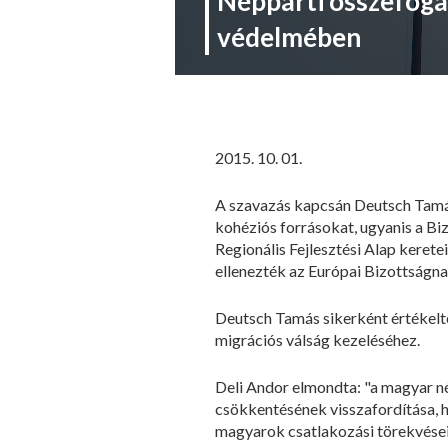
Néppárti összefogá
védelmében
2015. 10. 01.
A szavazás kapcsán Deutsch Tamás
kohéziós forrásokat, ugyanis a B
Regionális Fejlesztési Alap kere
ellenezték az Európai Bizottságn
Deutsch Tamás sikerként értékelte
migrációs válság kezeléséhez.
Deli Andor elmondta: "a magyar nép
csökkentésének visszafordítása, h
magyarok csatlakozási törekvéseit