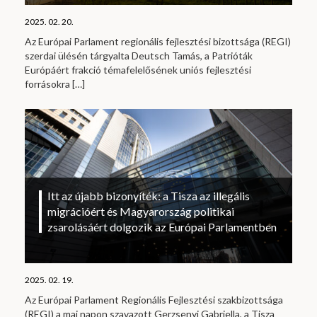
2025. 02. 20.
Az Európai Parlament regionális fejlesztési bizottsága (REGI)
szerdai ülésén tárgyalta Deutsch Tamás, a Patrióták
Európáért frakció témafelelősének uniós fejlesztési
forrásokra
[…]
Itt az újabb bizonyíték: a Tisza az illegális
migrációért és Magyarország politikai
zsarolásáért dolgozik az Európai Parlamentben
2025. 02. 19.
Az Európai Parlament Regionális Fejlesztési szakbizottsága
(REGI) a mai napon szavazott Gerzsenyi Gabriella, a Tisza