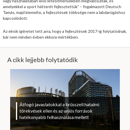
vagy használatában lévő létesítményekben megvalósultak, és
amelyekkel a sport hátterét fejlesztettük” – fogalmazott Deutsch
Tamás, majd kiemelte, a fejlesztések többsége nem a labdarúgáshoz
kapcsolódott.
Az elnök ígéretet tett arra, hogy a fejlesztések 2017-ig folytatódnak,
bár nem minden évben ekkora mértékben.
A cikk lejjebb folytatódik
Átfogó javaslatokkal a brüsszeli hatalmi
törekvések ellen és az uniós források
hatékonyabb felhasználása mellett