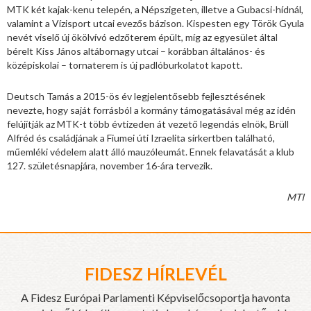
MTK két kajak-kenu telepén, a Népszigeten, illetve a Gubacsi-hídnál,
valamint a Vízisport utcai evezős bázison. Kispesten egy Török Gyula
nevét viselő új ökölvívó edzőterem épült, míg az egyesület által
bérelt Kiss János altábornagy utcai – korábban általános- és
középiskolai – tornaterem is új padlóburkolatot kapott.
Deutsch Tamás a 2015-ös év legjelentősebb fejlesztésének
nevezte, hogy saját forrásból a kormány támogatásával még az idén
felújítják az MTK-t több évtizeden át vezető legendás elnök, Brüll
Alfréd és családjának a Fiumei úti Izraelita sírkertben található,
műemléki védelem alatt álló mauzóleumát. Ennek felavatását a klub
127. születésnapjára, november 16-ára tervezik.
MTI
FIDESZ HÍRLEVÉL
A Fidesz Európai Parlamenti Képviselőcsoportja havonta