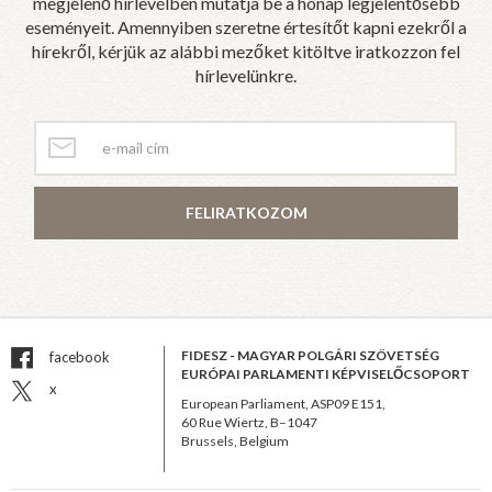
megjelenő hírlevélben mutatja be a hónap legjelentősebb
eseményeit. Amennyiben szeretne értesítőt kapni ezekről a
hírekről, kérjük az alábbi mezőket kitöltve iratkozzon fel
hírlevelünkre.
FELIRATKOZOM
FIDESZ - MAGYAR POLGÁRI SZÖVETSÉG
facebook
EURÓPAI PARLAMENTI KÉPVISELŐCSOPORT
x
European Parliament, ASP09 E151,
60 Rue Wiertz, B–1047
Brussels, Belgium