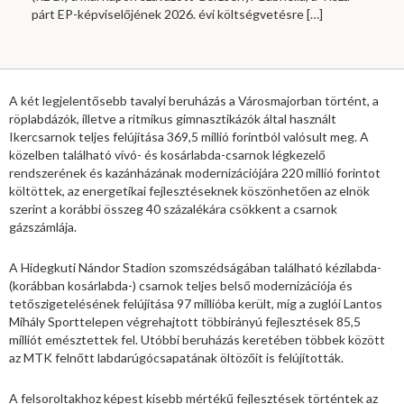
párt EP-képviselőjének 2026. évi költségvetésre
[…]
A két legjelentősebb tavalyi beruházás a Városmajorban történt, a
röplabdázók, illetve a ritmikus gimnasztikázók által használt
Ikercsarnok teljes felújítása 369,5 millió forintból valósult meg. A
közelben található vívó- és kosárlabda-csarnok légkezelő
rendszerének és kazánházának modernizációjára 220 millió forintot
költöttek, az energetikai fejlesztéseknek köszönhetően az elnök
szerint a korábbi összeg 40 százalékára csökkent a csarnok
gázszámlája.
A Hidegkuti Nándor Stadion szomszédságában található kézilabda-
(korábban kosárlabda-) csarnok teljes belső modernizációja és
tetőszigetelésének felújítása 97 millióba került, míg a zuglói Lantos
Mihály Sporttelepen végrehajtott többirányú fejlesztések 85,5
milliót emésztettek fel. Utóbbi beruházás keretében többek között
az MTK felnőtt labdarúgócsapatának öltözőit is felújították.
A felsoroltakhoz képest kisebb mértékű fejlesztések történtek az