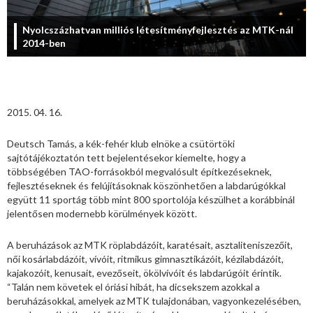
Nyolcszázhatvan milliós létesítményfejlesztés az MTK-nál
2014-ben
2015. 04. 16.
Deutsch Tamás, a kék-fehér klub elnöke a csütörtöki
sajtótájékoztatón tett bejelentésekor kiemelte, hogy a
többségében TAO-forrásokból megvalósult építkezéseknek,
fejlesztéseknek és felújításoknak köszönhetően a labdarúgókkal
együtt 11 sportág több mint 800 sportolója készülhet a korábbinál
jelentősen modernebb körülmények között.
A beruházások az MTK röplabdázóit, karatésait, asztaliteniszezőit,
női kosárlabdázóit, vívóit, ritmikus gimnasztikázóit, kézilabdázóit,
kajakozóit, kenusait, evezőseit, ökölvívóit és labdarúgóit érintik.
“Talán nem követek el óriási hibát, ha dicsekszem azokkal a
beruházásokkal, amelyek az MTK tulajdonában, vagyonkezelésében,