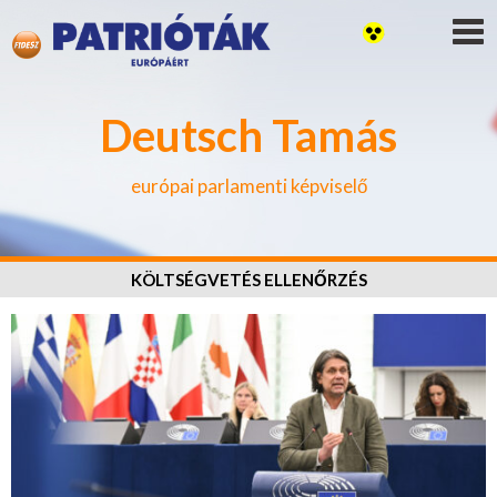
Deutsch Tamás
európai parlamenti képviselő
KÖLTSÉGVETÉS ELLENŐRZÉS