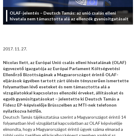
OLAF-jelentés – Deutsch Tamás: az unió csalás elleni
hivatala nem támasztotta alá az ellenzék gyanúsítgatásait
2017. 11. 27.
Nicolas Ilett, az Európai Unió csalás elleni hivatalának (OLAF)
ügyvezető igazgatója az Európai Parlament Költségvetési
Ellenőrző Bizottságának a Magyarországot érintő OLAF-
eljárások ügyében tartott zárt ülésén tényszerűen ismertette
folyamatban lévő eseteket és nem támasztotta alá a
vizsgálatokkal kapcsolatos ellenzéki érveket, állításokat és
egyéb gyanúsítgatásokat – jelentette ki Deutsch Tamás a
Fidesz EP-képviselője Brüsszelben az MTI-nek telefonon
nyilatkozva hétfőn.
Deutsch Tamás tájékoztatása szerint a Magyarországot érintő 14
folyamatban lévő vizsgálattal kapcsolatban az OLAF képviselője
elmondta, hogy a Magyarországot érintő ügyek száma elmarad a
többi uniós tagállam eljárásaihoz képest szemben azokkal az