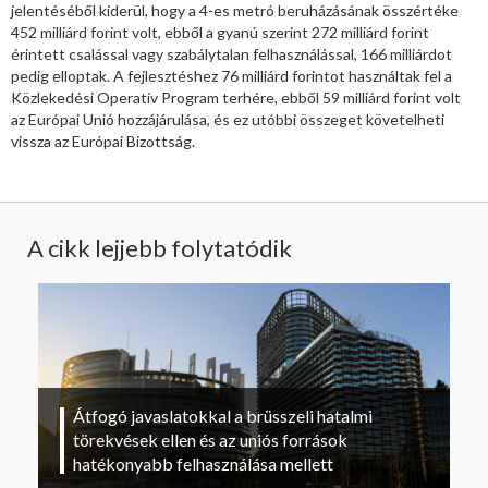
jelentéséből kiderül, hogy a 4-es metró beruházásának összértéke
452 milliárd forint volt, ebből a gyanú szerint 272 milliárd forint
érintett csalással vagy szabálytalan felhasználással, 166 milliárdot
pedig elloptak. A fejlesztéshez 76 milliárd forintot használtak fel a
Közlekedési Operatív Program terhére, ebből 59 milliárd forint volt
az Európai Unió hozzájárulása, és ez utóbbi összeget követelheti
vissza az Európai Bizottság.
A cikk lejjebb folytatódik
Átfogó javaslatokkal a brüsszeli hatalmi
törekvések ellen és az uniós források
hatékonyabb felhasználása mellett