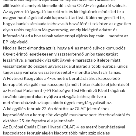
állításokkal, amelyek kiemelkedő számú OLAF-vizsgálatról szólnak.
Az ügyvezető igazgató korrektnek és kielégítőnek minősítette a
magyar hatóságokkal való kapcsolattartást. Külön megemlítette,
hogy a banki számlaadatokhoz való hozzáférést tekintve az egyetlen
olyan uniós tagállam Magyarország, amely kielégítő adatot és
információt ad a hivatalnak valamennyi eljárás kapcsán – mondta az
EP-képviselő.
Nicolas Ilett elmondta azt is, hogy a 4-es metró súlyos korrupciós
ügyeit érintő, esetlegesen visszatérítendő uniós támogatást
leszámítva, a maradék vizsgált ügyek elmarasztaló ítélete miatt
visszafizetendő összeg ugyancsak alul marad a többi európai uniós
tagország várható visszatérítéseitől – mondta Deutsch Tamás.
A Fővárosi Közgyűlés a 4-es metró beruházásához kapcsolódó
korrupciót vizsgáló munkacsoportja múlt héten küldte el jelentését
az Európai Parlament (EP) Költségvetési Ellenőrző Bizottságának
további támpontokat nyújtva a vizsgálatokhoz, illetve a
metróberuházáshoz kapcsolódó ügyek megtárgyalásához.
A közgyűlés február 22-én döntött az OLAF-jelentéshez
kapcsolódóan a korrupciót vizsgáló munkacsoport létrehozásáról és
október 25-én fogadta el a jelentését.
Az Európai Csalás Elleni Hivatal (OLAF) 4-es metró beruházásával
kapcsolatos február elején kiadott több mint száz oldalas