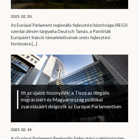
2025. 02. 20.
Az Európai Parlament regionális fejlesztési bizottsága (REGI)
szerdai ülésén tárgyalta Deutsch Tamás, a Patrióták
Európáért frakció témafelelősének uniós fejlesztési
forrásokra
[…]
Itt az újabb bizonyíték: a Tisza az illegális
migrációért és Magyarország politikai
zsarolásáért dolgozik az Európai Parlamentben
2025. 02. 19.
Az Európai Parlament Regionális Fejlesztési szakbizottsága