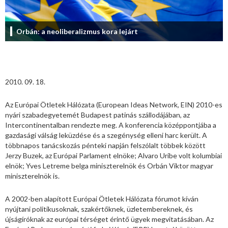
Orbán: a neoliberalizmus kora lejárt
2010. 09. 18.
Az Európai Ötletek Hálózata (European Ideas Network, EIN) 2010-es
nyári szabadegyetemét Budapest patinás szállodájában, az
Intercontinentalban rendezte meg. A konferencia középpontjába a
gazdasági válság leküzdése és a szegénység elleni harc került. A
többnapos tanácskozás pénteki napján felszólalt többek között
Jerzy Buzek, az Európai Parlament elnöke; Alvaro Uribe volt kolumbiai
elnök; Yves Letreme belga miniszterelnök és Orbán Viktor magyar
miniszterelnök is.
A 2002-ben alapított Európai Ötletek Hálózata fórumot kíván
nyújtani politikusoknak, szakértőknek, üzletembereknek, és
újságíróknak az európai térséget érintő ügyek megvitatásában. Az