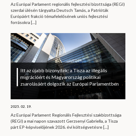
Az Európai Parlament regionális fejlesztési bizottsága (REGI)
szerdai ülésén tárgyalta Deutsch Tamás, a Patrióták
Európáért frakció témafelelősének uniós fejlesztési
forrásokra
[…]
Itt az újabb bizonyíték: a Tisza az illegális
migrációért és Magyarország politikai
zsarolásáért dolgozik az Európai Parlamentben
2025. 02. 19.
Az Európai Parlament Regionális Fejlesztési szakbizottsága
(REGI) a mai napon szavazott Gerzsenyi Gabriella, a Tisza
párt EP-képviselőjének 2026. évi költségvetésre
[…]