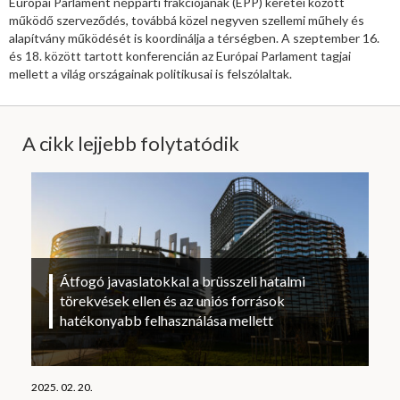
Európai Parlament néppárti frakciójának (EPP) keretei között
működő szerveződés, továbbá közel negyven szellemi műhely és
alapítvány működését is koordinálja a térségben. A szeptember 16.
és 18. között tartott konferencián az Európai Parlament tagjai
mellett a világ országainak politikusai is felszólaltak.
A cikk lejjebb folytatódik
Átfogó javaslatokkal a brüsszeli hatalmi
törekvések ellen és az uniós források
hatékonyabb felhasználása mellett
2025. 02. 20.