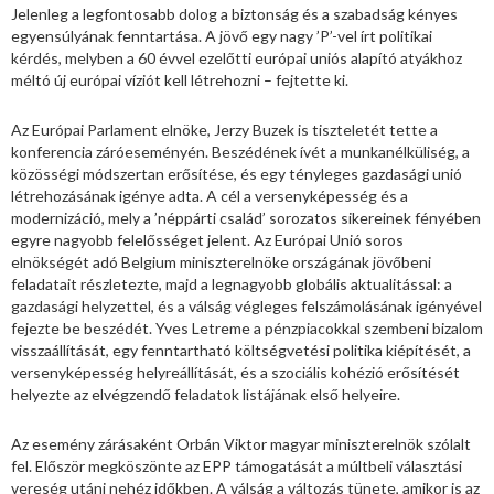
Jelenleg a legfontosabb dolog a biztonság és a szabadság kényes
egyensúlyának fenntartása. A jövő egy nagy ’P’-vel írt politikai
kérdés, melyben a 60 évvel ezelőtti európai uniós alapító atyákhoz
méltó új európai víziót kell létrehozni – fejtette ki.
Az Európai Parlament elnöke, Jerzy Buzek is tiszteletét tette a
konferencia záróeseményén. Beszédének ívét a munkanélküliség, a
közösségi módszertan erősítése, és egy tényleges gazdasági unió
létrehozásának igénye adta. A cél a versenyképesség és a
modernizáció, mely a ’néppárti család’ sorozatos sikereinek fényében
egyre nagyobb felelősséget jelent. Az Európai Unió soros
elnökségét adó Belgium miniszterelnöke országának jövőbeni
feladatait részletezte, majd a legnagyobb globális aktualitással: a
gazdasági helyzettel, és a válság végleges felszámolásának igényével
fejezte be beszédét. Yves Letreme a pénzpiacokkal szembeni bizalom
visszaállítását, egy fenntartható költségvetési politika kiépítését, a
versenyképesség helyreállítását, és a szociális kohézió erősítését
helyezte az elvégzendő feladatok listájának első helyeire.
Az esemény zárásaként Orbán Viktor magyar miniszterelnök szólalt
fel. Először megköszönte az EPP támogatását a múltbeli választási
vereség utáni nehéz időkben. A válság a változás tünete, amikor is az