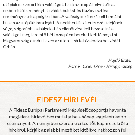
utópiák összetörték a valóságot. Ezek az utópiák elvették az
emberektől a reményt, továbbá bukást és illúzióvesztést
eredményeztek a polgárokban. A valóságot sikerré kell formálni,
hiszen az utópiák kora lejárt. A neoliberális kísérletezés idejének
vége, szigorúbb szabályokat és ellenőrzést kell bevezetni, a
valóságot megteremtő hétköznapi embereket kell támogatni.
Magyarország elindult ezen az úton – zárta bizakodva beszédét
Orbán.
Hajdú Eszter
Forrás: OrientPress Hírügynökség
FIDESZ HÍRLEVÉL
A Fidesz Európai Parlamenti Képviselőcsoportja havonta
megjelenő hírlevélben mutatja be a hónap legjelentősebb
eseményeit. Amennyiben szeretne értesítőt kapni ezekről a
hírekről, kérjük az alábbi mezőket kitöltve iratkozzon fel