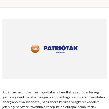
A pénteki nap folyamán megvitatásra kerültek az európai térség
gazdaságélénkítő lehetőségei, a koppenhágai csúcs eredménytelen
energiapolitikai kísérletei, napirendre került a világkereskedelem
jelenlegi helyzete, továbbá a közép-kelet-európai demokráciák