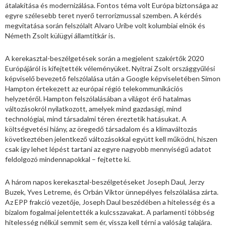
átalakítása és modernizálása. Fontos téma volt Európa biztonsága az
egyre szélesebb teret nyerő terrorizmussal szemben. A kérdés
megvitatása során felszólalt Alvaro Uribe volt kolumbiai elnök és
Németh Zsolt külügyi államtitkár is.
A kerekasztal-beszélgetések során a megjelent szakértők 2020
Európájáról is kifejtették véleményüket. Nyitrai Zsolt országgyűlési
képviselő bevezető felszólalása után a Google képviseletében Simon
Hampton értekezett az európai régió telekommunikációs
helyzetéről. Hampton felszólalásában a világot érő hatalmas
változásokról nyilatkozott, amelyek mind gazdasági, mind
technológiai, mind társadalmi téren éreztetik hatásukat. A
költségvetési hiány, az öregedő társadalom és a klímaváltozás
következtében jelentkező változásokkal együtt kell működni, hiszen
csak így lehet lépést tartani az egyre nagyobb mennyiségű adatot
feldolgozó mindennapokkal – fejtette ki.
A három napos kerekasztal-beszélgetéseket Joseph Daul, Jerzy
Buzek, Yves Letreme, és Orbán Viktor ünnepélyes felszólalása zárta.
Az EPP frakció vezetője, Joseph Daul beszédében a hitelesség és a
bizalom fogalmai jelentették a kulcsszavakat. A parlamenti többség
hitelesség nélkül semmit sem ér, vissza kell térni a valóság talajára.