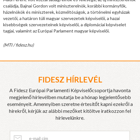
családja, Bajnai Gordon volt miniszterelnök, korábbi kormányfők,
házelnökök és miniszterek, közméltóságok, a történelmi egyházak
vezetői, a határon túli magyar szervezetek képviselői, a hazai
kisebbségek szervezeteinek képviselői, a diplomáciai képviselet
tagjai, valamint az Európai Parlament magyar képviselői.
(MTI / fidesz.hu)
FIDESZ HÍRLEVÉL
A Fidesz Európai Parlamenti Képviselőcsoportja havonta
megjelenő hírlevélben mutatja be a hónap legjelentősebb
eseményeit. Amennyiben szeretne értesítőt kapni ezekről a
hírekről, kérjük az alábbi mezőket kitöltve iratkozzon fel
hírlevelünkre.