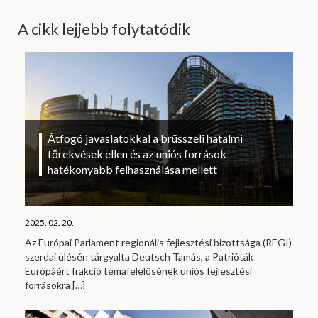
A cikk lejjebb folytatódik
Átfogó javaslatokkal a brüsszeli hatalmi
törekvések ellen és az uniós források
hatékonyabb felhasználása mellett
2025. 02. 20.
Az Európai Parlament regionális fejlesztési bizottsága (REGI)
szerdai ülésén tárgyalta Deutsch Tamás, a Patrióták
Európáért frakció témafelelősének uniós fejlesztési
forrásokra
[…]