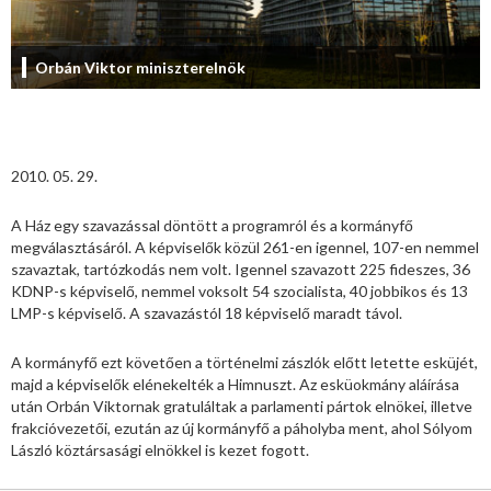
Orbán Viktor miniszterelnök
2010. 05. 29.
A Ház egy szavazással döntött a programról és a kormányfő
megválasztásáról. A képviselők közül 261-en igennel, 107-en nemmel
szavaztak, tartózkodás nem volt. Igennel szavazott 225 fideszes, 36
KDNP-s képviselő, nemmel voksolt 54 szocialista, 40 jobbikos és 13
LMP-s képviselő. A szavazástól 18 képviselő maradt távol.
A kormányfő ezt követően a történelmi zászlók előtt letette esküjét,
majd a képviselők elénekelték a Himnuszt. Az esküokmány aláírása
után Orbán Viktornak gratuláltak a parlamenti pártok elnökei, illetve
frakcióvezetői, ezután az új kormányfő a páholyba ment, ahol Sólyom
László köztársasági elnökkel is kezet fogott.