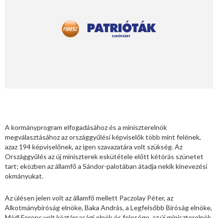
A kormányprogram elfogadásához és a miniszterelnök
megválasztásához az országgyűlési képviselők több mint felének,
azaz 194 képviselőnek, az igen szavazatára volt szükség. Az
Országgyűlés az új miniszterek eskütétele előtt kétórás szünetet
tart; eközben az államfő a Sándor-palotában átadja nekik kinevezési
okmányukat.
Az ülésen jelen volt az államfő mellett Paczolay Péter, az
Alkotmánybíróság elnöke, Baka András, a Legfelsőbb Bíróság elnöke,
Mádl Ferenc volt köztársasági elnök és felesége, az új miniszterelnök