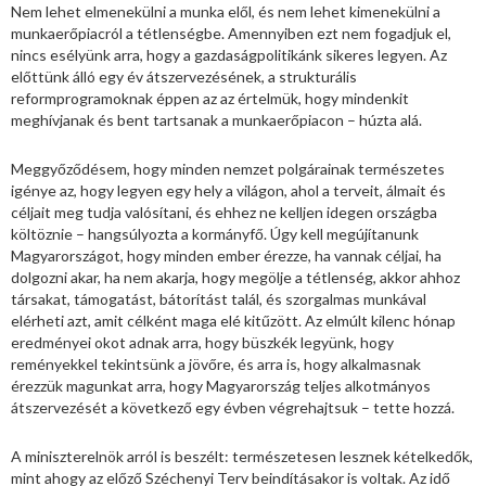
Nem lehet elmenekülni a munka elől, és nem lehet kimenekülni a
munkaerőpiacról a tétlenségbe. Amennyiben ezt nem fogadjuk el,
nincs esélyünk arra, hogy a gazdaságpolitikánk sikeres legyen. Az
előttünk álló egy év átszervezésének, a strukturális
reformprogramoknak éppen az az értelmük, hogy mindenkit
meghívjanak és bent tartsanak a munkaerőpiacon – húzta alá.
Meggyőződésem, hogy minden nemzet polgárainak természetes
igénye az, hogy legyen egy hely a világon, ahol a terveit, álmait és
céljait meg tudja valósítani, és ehhez ne kelljen idegen országba
költöznie – hangsúlyozta a kormányfő. Úgy kell megújítanunk
Magyarországot, hogy minden ember érezze, ha vannak céljai, ha
dolgozni akar, ha nem akarja, hogy megölje a tétlenség, akkor ahhoz
társakat, támogatást, bátorítást talál, és szorgalmas munkával
elérheti azt, amit célként maga elé kitűzött. Az elmúlt kilenc hónap
eredményei okot adnak arra, hogy büszkék legyünk, hogy
reményekkel tekintsünk a jövőre, és arra is, hogy alkalmasnak
érezzük magunkat arra, hogy Magyarország teljes alkotmányos
átszervezését a következő egy évben végrehajtsuk – tette hozzá.
A miniszterelnök arról is beszélt: természetesen lesznek kételkedők,
mint ahogy az előző Széchenyi Terv beindításakor is voltak. Az idő