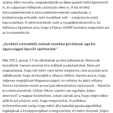
utalva. Mint mondta, megzabolázták az állam pazarló költségvetését
is, és szigorúan felléptek a bűnözés ellen is. A kis értékű
bűncselekmények is bűncselekményeknek számítanak, a
közbiztonság erősebb, mint korábban volt – szögezte le ezzel
kapcsolatban. A miniszterelnök szólt a nyugdíjrendszerről is, és
felhívta a figyelmet arra, hogy a Fidesz-KDNP kormány megvédte azt
az összeomlástól
.
„Azokból a kövekből, melyek utunkba gördülnek, egy kis
ügyességgel lépcsőt építhetünk”
Már 2011. január 17-én elindulnak az első pályázatok. Nemcsak
beszélünk, hanem azonnal el is indítjuk a pályázatokat. Nem azt
magyarázzuk, hogy mit miért nem lehet megtenni, nem pusztán arra
vállalkozunk, hogy átvészeljük a viharos időket, hanem arra is, hogy
teljesen megújítsuk Magyarországot, és néhány év alatt néhány
fontos területen ismét az európai élmezőnyhöz tartozzunk – fejtette
ki a miniszterelnök. Orbán Viktor szerint van egyfajta „kéjes
aberráció” a magyar közéletben, sokan várnak arra, hogy végre mikor
ejtik ki azt a bűvös szót, hogy megszorítás. A politikus
érthetetlennek tartja, hogy miért áll a baloldal gazdaságpolitikai
logikájának a középpontjában a megszorítás, és miért éreznek „kéjes