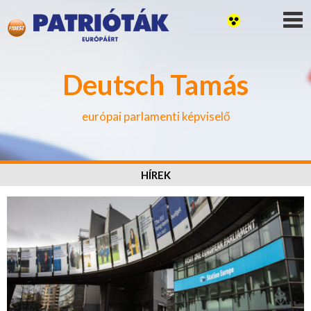
Deutsch Tamás
európai parlamenti képviselő
HÍREK