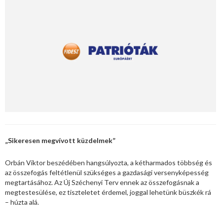
„Sikeresen megvívott küzdelmek”
Orbán Viktor beszédében hangsúlyozta, a kétharmados többség és
az összefogás feltétlenül szükséges a gazdasági versenyképesség
megtartásához. Az Új Széchenyi Terv ennek az összefogásnak a
megtestesülése, ez tiszteletet érdemel, joggal lehetünk büszkék rá
– húzta alá.