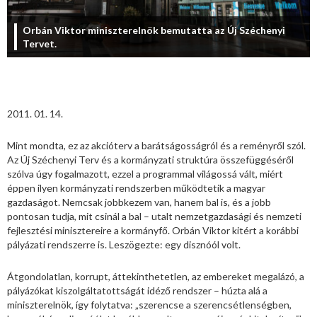
Orbán Viktor miniszterelnök bemutatta az Új Széchenyi
Tervet.
2011. 01. 14.
Mint mondta, ez az akcióterv a barátságosságról és a reményről szól.
Az Új Széchenyi Terv és a kormányzati struktúra összefüggéséről
szólva úgy fogalmazott, ezzel a programmal világossá vált, miért
éppen ilyen kormányzati rendszerben működtetik a magyar
gazdaságot. Nemcsak jobbkezem van, hanem bal is, és a jobb
pontosan tudja, mit csinál a bal – utalt nemzetgazdasági és nemzeti
fejlesztési minisztereire a kormányfő. Orbán Viktor kitért a korábbi
pályázati rendszerre is. Leszögezte: egy disznóól volt.
Átgondolatlan, korrupt, áttekinthetetlen, az embereket megalázó, a
pályázókat kiszolgáltatottságát idéző rendszer – húzta alá a
miniszterelnök, így folytatva: „szerencse a szerencsétlenségben,