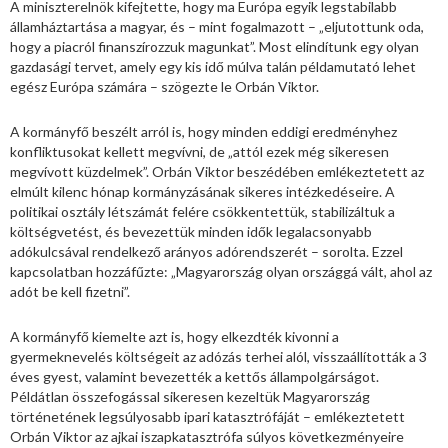
A miniszterelnök kifejtette, hogy ma Európa egyik legstabilabb
államháztartása a magyar, és – mint fogalmazott – „eljutottunk oda,
hogy a piacról finanszírozzuk magunkat”. Most elindítunk egy olyan
gazdasági tervet, amely egy kis idő múlva talán példamutató lehet
egész Európa számára – szögezte le Orbán Viktor.
A kormányfő beszélt arról is, hogy minden eddigi eredményhez
konfliktusokat kellett megvívni, de „attól ezek még sikeresen
megvívott küzdelmek”. Orbán Viktor beszédében emlékeztetett az
elmúlt kilenc hónap kormányzásának sikeres intézkedéseire. A
politikai osztály létszámát felére csökkentettük, stabilizáltuk a
költségvetést, és bevezettük minden idők legalacsonyabb
adókulcsával rendelkező arányos adórendszerét – sorolta. Ezzel
kapcsolatban hozzáfűzte: „Magyarország olyan országgá vált, ahol az
adót be kell fizetni”.
A kormányfő kiemelte azt is, hogy elkezdték kivonni a
gyermeknevelés költségeit az adózás terhei alól, visszaállították a 3
éves gyest, valamint bevezették a kettős állampolgárságot.
Példátlan összefogással sikeresen kezeltük Magyarország
történetének legsúlyosabb ipari katasztrófáját – emlékeztetett
Orbán Viktor az ajkai iszapkatasztrófa súlyos következményeire