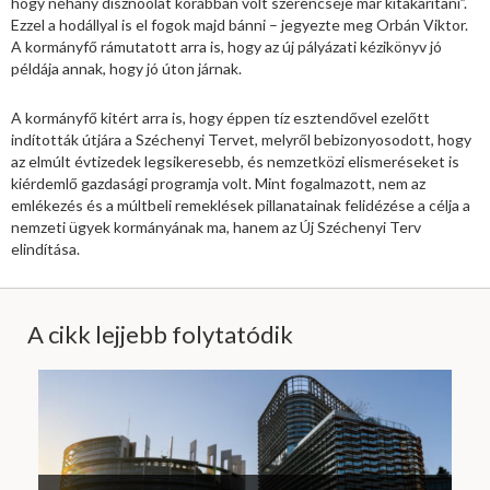
hogy néhány disznóólat korábban volt szerencséje már kitakarítani”.
Ezzel a hodállyal is el fogok majd bánni – jegyezte meg Orbán Viktor.
A kormányfő rámutatott arra is, hogy az új pályázati kézikönyv jó
példája annak, hogy jó úton járnak.
A kormányfő kitért arra is, hogy éppen tíz esztendővel ezelőtt
indították útjára a Széchenyi Tervet, melyről bebizonyosodott, hogy
az elmúlt évtizedek legsikeresebb, és nemzetközi elismeréseket is
kiérdemlő gazdasági programja volt. Mint fogalmazott, nem az
emlékezés és a múltbeli remeklések pillanatainak felidézése a célja a
nemzeti ügyek kormányának ma, hanem az Új Széchenyi Terv
elindítása.
A cikk lejjebb folytatódik