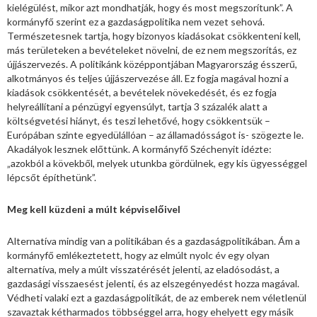
kielégülést, mikor azt mondhatják, hogy és most megszorítunk”. A
kormányfő szerint ez a gazdaságpolitika nem vezet sehová.
Természetesnek tartja, hogy bizonyos kiadásokat csökkenteni kell,
más területeken a bevételeket növelni, de ez nem megszorítás, ez
újjászervezés. A politikánk középpontjában Magyarország ésszerű,
alkotmányos és teljes újjászervezése áll. Ez fogja magával hozni a
kiadások csökkentését, a bevételek növekedését, és ez fogja
helyreállítani a pénzügyi egyensúlyt, tartja 3 százalék alatt a
költségvetési hiányt, és teszi lehetővé, hogy csökkentsük –
Európában szinte egyedülállóan – az államadósságot is- szögezte le.
Akadályok lesznek előttünk. A kormányfő Széchenyit idézte:
„azokból a kövekből, melyek utunkba gördülnek, egy kis ügyességgel
lépcsőt építhetünk”.
Meg kell küzdeni a múlt képviselőivel
Alternatíva mindig van a politikában és a gazdaságpolitikában. Ám a
kormányfő emlékeztetett, hogy az elmúlt nyolc év egy olyan
alternatíva, mely a múlt visszatérését jelenti, az eladósodást, a
gazdasági visszaesést jelenti, és az elszegényedést hozza magával.
Védheti valaki ezt a gazdaságpolitikát, de az emberek nem véletlenül
szavaztak kétharmados többséggel arra, hogy ehelyett egy másik