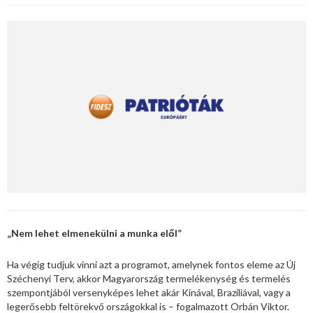
„Nem lehet elmenekülni a munka elől”
Ha végig tudjuk vinni azt a programot, amelynek fontos eleme az Új
Széchenyi Terv, akkor Magyarország termelékenység és termelés
szempontjából versenyképes lehet akár Kínával, Brazíliával, vagy a
legerősebb feltörekvő országokkal is – fogalmazott Orbán Viktor.