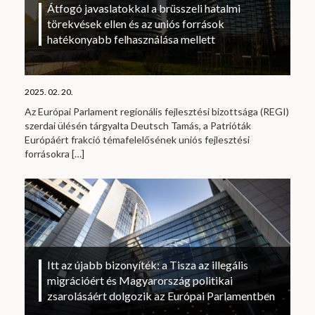
Átfogó javaslatokkal a brüsszeli hatalmi
törekvések ellen és az uniós források
hatékonyabb felhasználása mellett
2025. 02. 20.
Az Európai Parlament regionális fejlesztési bizottsága (REGI)
szerdai ülésén tárgyalta Deutsch Tamás, a Patrióták
Európáért frakció témafelelősének uniós fejlesztési
forrásokra
[…]
Itt az újabb bizonyíték: a Tisza az illegális
migrációért és Magyarország politikai
zsarolásáért dolgozik az Európai Parlamentben