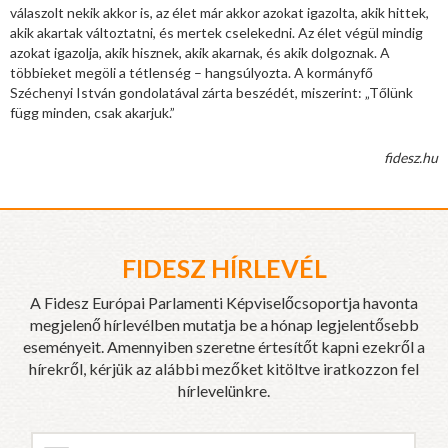
válaszolt nekik akkor is, az élet már akkor azokat igazolta, akik hittek,
akik akartak változtatni, és mertek cselekedni. Az élet végül mindig
azokat igazolja, akik hisznek, akik akarnak, és akik dolgoznak. A
többieket megöli a tétlenség – hangsúlyozta. A kormányfő
Széchenyi István gondolatával zárta beszédét, miszerint: „Tőlünk
függ minden, csak akarjuk.”
fidesz.hu
FIDESZ HÍRLEVÉL
A Fidesz Európai Parlamenti Képviselőcsoportja havonta
megjelenő hírlevélben mutatja be a hónap legjelentősebb
eseményeit. Amennyiben szeretne értesítőt kapni ezekről a
hírekről, kérjük az alábbi mezőket kitöltve iratkozzon fel
hírlevelünkre.