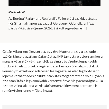
2025. 02. 19.
Az Európai Parlament Regionális Fejlesztési szakbizottsága
(REGI) a mai napon szavazott Gerzsenyi Gabriella, a Tisza
párt EP-képviselőjének 2026. évi költségvetésre
[…]
Orbán Viktor emlékeztetett, egy éve Magyarország a szakadék
szélén táncolt, az államháztartást az IMF tartotta életben, amikor a
magyar választók véghezvitték az elmúlt évtizedek legnagyobb
fordulatát, elsöpörték a régi rendszert és egy újat alapítottak. A
kormányfő ezzel kapcsolatosan leszögezte, az első legfontosabb
lépés a kétharmados politikai stabilitás megteremtése volt, ugyanis
ez a stabilitás a legkomolyabb versenyelőnye Magyarországnak. Ha
ez nem volna, akkor a gazdasági versenyelőny megteremtése is
reménytelen lenne – fűzte hozzá.