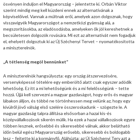
ösvényen induljon el Magyarország – jelentette ki. Orbán Viktor
szerint mindig meg kell küzdeni ennek az alternatívának a
képviselőivel. Vannak a múltnak erői, amelyek azon dolgoznak, hogy
visszavigyék Magyarországot a nemzetközi gyámság alá, a
megszorításokba, az eladósodásba, amelyeken ők jól kereshetnek a
becsületesen dolgozók rovására. Mi ezt az alternatívát nem fogadjuk
el, ehelyett dolgoztuk ki az Új Széchenyi Tervet – nyomatékosította
a miniszterelnök.
„A tétlenség megöl bennünket”
A miniszterelnök hangsúlyozta: egy ország átszervezésére,
versenyképessé tételére egy emberöltő alatt csak egyszer adódik
lehetőség. Ez itt a mi lehetőségünk és a mi felelősségünk – tette
hozzá. Újjá kell szervezni a magyar gazdaságot, hogy erős és magyar
lábakon álljon, és többé ne történhessen meg velünk az, hogy egy
kívülről jövő válság első szelére összeroskadunk – szögezte le. A
magyar gazdaság talpra állítása elsősorban a hazai kis-és
középvállalkozások sikerén múlik. Ha ezek a hazai vállalkozások egyre
többen lesznek, erősebbé és sikeresebbé válnak, akkor belátható
időn belül egész Magyarország erősebb, sikeresebb és boldogabb
lesz – fejtette ki a kormányfő. Aláhúzta: az Új Széchenyi Terv azt a