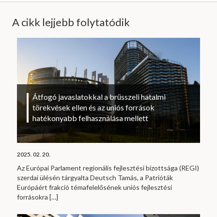
A cikk lejjebb folytatódik
Átfogó javaslatokkal a brüsszeli hatalmi
törekvések ellen és az uniós források
hatékonyabb felhasználása mellett
2025. 02. 20.
Az Európai Parlament regionális fejlesztési bizottsága (REGI)
szerdai ülésén tárgyalta Deutsch Tamás, a Patrióták
Európáért frakció témafelelősének uniós fejlesztési
forrásokra
[…]