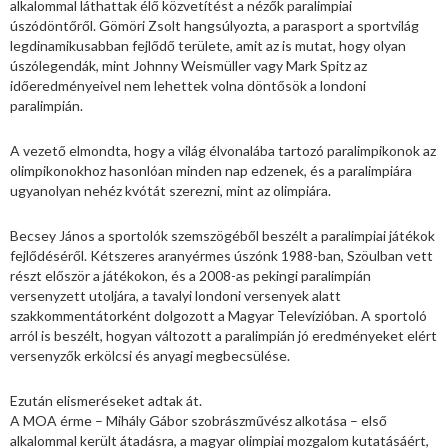
alkalommal láthattak élő közvetítést a nézők paralimpiai
úszódöntőről. Gömöri Zsolt hangsúlyozta, a parasport a sportvilág
legdinamikusabban fejlődő területe, amit az is mutat, hogy olyan
úszólegendák, mint Johnny Weismüller vagy Mark Spitz az
időeredményeivel nem lehettek volna döntősök a londoni
paralimpián.
A vezető elmondta, hogy a világ élvonalába tartozó paralimpikonok az
olimpikonokhoz hasonlóan minden nap edzenek, és a paralimpiára
ugyanolyan nehéz kvótát szerezni, mint az olimpiára.
Becsey János a sportolók szemszögéből beszélt a paralimpiai játékok
fejlődéséről. Kétszeres aranyérmes úszónk 1988-ban, Szöulban vett
részt először a játékokon, és a 2008-as pekingi paralimpián
versenyzett utoljára, a tavalyi londoni versenyek alatt
szakkommentátorként dolgozott a Magyar Televízióban. A sportoló
arról is beszélt, hogyan változott a paralimpián jó eredményeket elért
versenyzők erkölcsi és anyagi megbecsülése.
Ezután elismeréseket adtak át.
A MOA érme – Mihály Gábor szobrászművész alkotása – első
alkalommal került átadásra, a magyar olimpiai mozgalom kutatásáért,