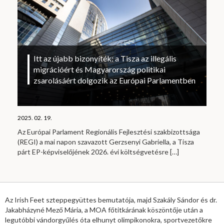
Itt az újabb bizonyíték: a Tisza az illegális
migrációért és Magyarország politikai
zsarolásáért dolgozik az Európai Parlamentben
2025. 02. 19.
Az Európai Parlament Regionális Fejlesztési szakbizottsága
(REGI) a mai napon szavazott Gerzsenyi Gabriella, a Tisza
párt EP-képviselőjének 2026. évi költségvetésre
[…]
Az Irish Feet szteppegyüttes bemutatója, majd Szakály Sándor és dr.
Jakabházyné Mező Mária, a MOA főtitkárának köszöntője után a
legutóbbi vándorgyűlés óta elhunyt olimpikonokra, sportvezetőkre