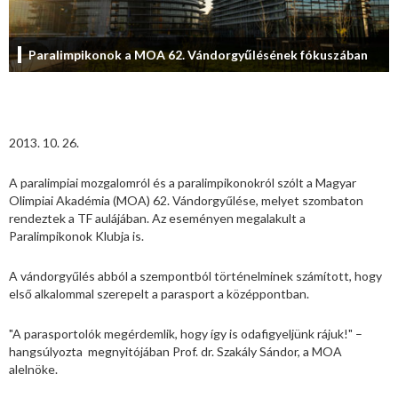
Paralimpikonok a MOA 62. Vándorgyűlésének fókuszában
2013. 10. 26.
A paralimpiai mozgalomról és a paralimpikonokról szólt a Magyar
Olimpiai Akadémia (MOA) 62. Vándorgyűlése, melyet szombaton
rendeztek a TF aulájában. Az eseményen megalakult a
Paralimpikonok Klubja is.
A vándorgyűlés abból a szempontból történelminek számított, hogy
első alkalommal szerepelt a parasport a középpontban.
"A parasportolók megérdemlik, hogy így is odafigyeljünk rájuk!" –
hangsúlyozta megnyitójában Prof. dr. Szakály Sándor, a MOA
alelnöke.