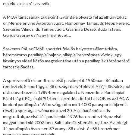
emlékeztek a résztvevők.
A MOA tanácsának tagjaként Győr Béla olvasta fel az elhunytakat:
dr. Mendelényiné Ágoston Judit, Homonnay Tamás, dr. Hepp Ferenc,
Szekeres Vilmos, dr. Temes Judit, Gyarmati Dezső, Buda István,
Gurics György és Nagy Imre nevét…
Szekeres Pál, az EMMI sportért felelős helyettes államtitkára,
háromszoros paralimpiai bajnok, olimpiai bronzérmes vívónk, egy
látványos videó közös megtekintése után a paralimpiák történetéről
tartott előadást.
A sportvezető elmondta, az első paralimpiát 1960-ban, Rómában
rendezték, 8 sportággal, 88 ország részvételével. Az új időszak Szöul
után következett: 1989-ben magalakult a Nemzetközi Paralimpiai
Bizottság (IPC), majd '91-ben szerződést kötött a NOB és az IPC. A
londoni paralimpián 164 ország, több mint 4000 parasportolója vett
részt; a sportágak száma ma közel 20. Az előadásból azt is
megtudtuk, az első téli paralimpiát 1976-ban rendezték, az első
magyar sportoló 2002-ben, Salt Lake Cityben állt rajthoz. Az eddigi
14 paralimpián összesen 37 arany-, 38 ezüst- és 55 bronzérmet
nyertek a magyar sportolók.