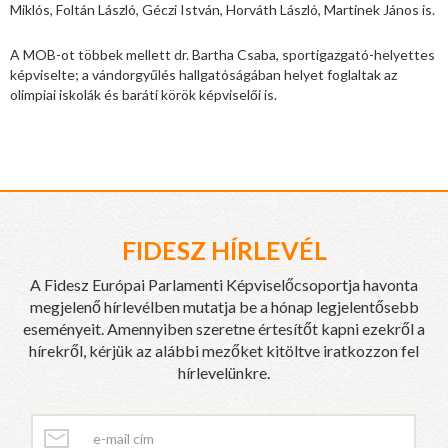
Miklós, Foltán László, Géczi István, Horváth László, Martinek János is.
A MOB-ot többek mellett dr. Bartha Csaba, sportigazgató-helyettes
képviselte; a vándorgyűlés hallgatóságában helyet foglaltak az
olimpiai iskolák és baráti körök képviselői is.
FIDESZ HÍRLEVÉL
A Fidesz Európai Parlamenti Képviselőcsoportja havonta
megjelenő hírlevélben mutatja be a hónap legjelentősebb
eseményeit. Amennyiben szeretne értesítőt kapni ezekről a
hírekről, kérjük az alábbi mezőket kitöltve iratkozzon fel
hírlevelünkre.