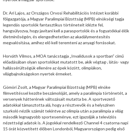
Dr. Ari Lajos, az Országos Orvosi Rehabilitációs Intézet korábbi
főigazgatója, a Magyar Paralimpiai Bizottság (MPB) elnökségi tagja
legendás sportolók fantasztikus történeteit idézte fel,
hangsúlyozva, hogy javítani kell a parasportolók és a fogyatékkal élők
életminőségén, és elengedhetetlen az akadálymentesítés
megvalósítása, amihez elő kell teremteni az anyagi forrásokat.
Horváth Vilmos, a MOA tanácstagja „Invalidusok a sportban” című
előadásában olyan sportolókat mutatott be, akik végtag-, látás- vagy
hallássérültségük ellenére az épek között, olimpiákon,
világbajnokságokon nyertek érmeket.
Gömöri Zsolt, a Magyar Paralimpiai Bizottság (MPB) elnöke
filmvetítéssel kezdte beszámolóját, amely a paralimpia történetét, a
versenyek hátterének változásait mutatta be. A sportvezető
adatokkal támasztotta alá, hogy a résztvevők és a helyszínen
szurkoló nézők számát tekintve az olimpia után a paralimpia a világ
második legnagyobb sporteseménye, ezt igazolják a televíziós
nézettségi adatok is. A jogokkal rendelkező Channel 4 csatorna napi
15 órát közvetített élőben Londonból, Magyarországon pedig első