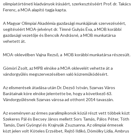
olimpiatörténeti kiadványok írásáért, szerkesztéséért Prof. dr. Takács
Ferenc, a MOA alapító tagja kapta.
A Magyar Olimpiai Akadémia gazdasági munkájának szervezéséért,
segítéséért MOA-jelvényt dr. Timné Gulyás Éva, a MOB korábbi
gazdasági vezetője és Bencsik Andrásné, a MOB munkatársa
vehetett át.
MOA-oklevélben Vajna Rezső, a MOB korábbi munkatársa részesült.
Gömöri Zsolt, az MPB elnöke a MOA oklevelét vehette át a
vándorgyűlés megszervezésében való közreműködésért.
Az elismerések átadása után Dr. Dezső István, Szarvas Város
Barátainak köre elnöke jelentette be, hogy a következő 63.
Vándorgyűlésnek Szarvas városa ad otthont 2014 tavaszán.
Az eseményen az érmes paralimpikonok közül részt vett többek közt
Szekeres Pál és Becsey János mellett Sors Tamás, Pálos Péter, Tóth
Tamás, Dani Gyöngyi és Krajnyák Zsuzsanna. Az olimpiai érmesek
közt jelen volt Köteles Erzsébet, Rejtő Ildikó, Dömölky Lídia, Ambrus