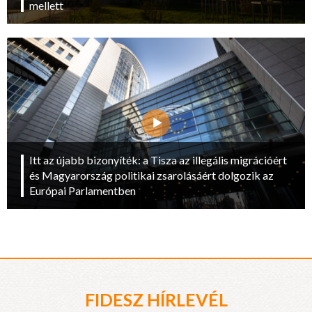
mellett
Itt az újabb bizonyíték: a Tisza az illegális migrációért
és Magyarország politikai zsarolásáért dolgozik az
Európai Parlamentben
FIDESZ HÍRLEVÉL