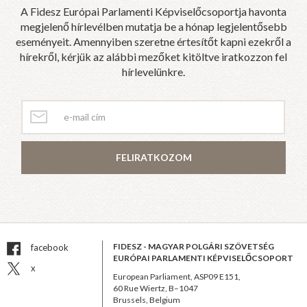
A Fidesz Európai Parlamenti Képviselőcsoportja havonta
megjelenő hírlevélben mutatja be a hónap legjelentősebb
eseményeit. Amennyiben szeretne értesítőt kapni ezekről a
hírekről, kérjük az alábbi mezőket kitöltve iratkozzon fel
hírlevelünkre.
FELIRATKOZOM
FIDESZ - MAGYAR POLGÁRI SZÖVETSÉG
facebook
EURÓPAI PARLAMENTI KÉPVISELŐCSOPORT
x
European Parliament, ASP09 E151,
60 Rue Wiertz, B–1047
Brussels, Belgium