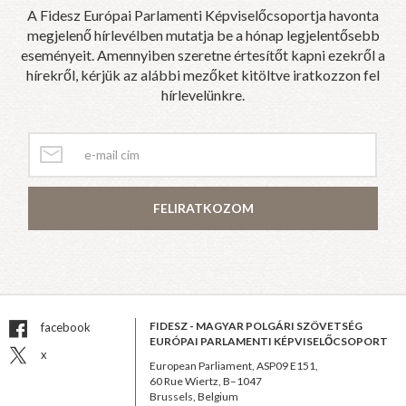
A Fidesz Európai Parlamenti Képviselőcsoportja havonta
megjelenő hírlevélben mutatja be a hónap legjelentősebb
eseményeit. Amennyiben szeretne értesítőt kapni ezekről a
hírekről, kérjük az alábbi mezőket kitöltve iratkozzon fel
hírlevelünkre.
FELIRATKOZOM
FIDESZ - MAGYAR POLGÁRI SZÖVETSÉG
facebook
EURÓPAI PARLAMENTI KÉPVISELŐCSOPORT
x
European Parliament, ASP09 E151,
60 Rue Wiertz, B–1047
Brussels, Belgium