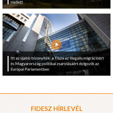
mellett
Itt az újabb bizonyíték: a Tisza az illegális migrációért
és Magyarország politikai zsarolásáért dolgozik az
Európai Parlamentben
FIDESZ HÍRLEVÉL