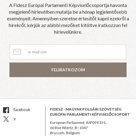
A Fidesz Európai Parlamenti Képviselőcsoportja havonta
megjelenő hírlevélben mutatja be a hónap legjelentősebb
eseményeit. Amennyiben szeretne értesítőt kapni ezekről a
hírekről, kérjük az alábbi mezőket kitöltve iratkozzon fel
hírlevelünkre.
FELIRATKOZOM
FIDESZ - MAGYAR POLGÁRI SZÖVETSÉG
facebook
EURÓPAI PARLAMENTI KÉPVISELŐCSOPORT
x
European Parliament, ASP09 E151,
60 Rue Wiertz, B–1047
Brussels, Belgium