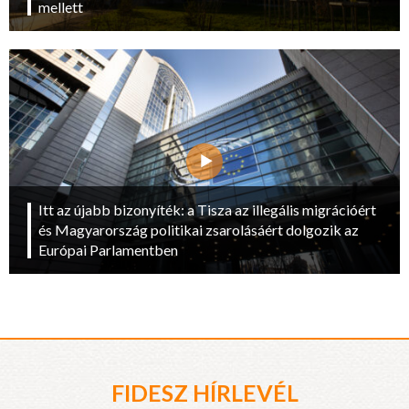
mellett
Itt az újabb bizonyíték: a Tisza az illegális migrációért
és Magyarország politikai zsarolásáért dolgozik az
Európai Parlamentben
FIDESZ HÍRLEVÉL