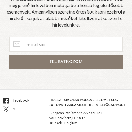
megjelenő hírlevélben mutatja be a hónap legjelentősebb
eseményeit. Amennyiben szeretne értesítőt kapni ezekről a
hírekről, kérjük az alábbi mezőket kitöltve iratkozzon fel
hírlevelünkre.
FELIRATKOZOM
FIDESZ - MAGYAR POLGÁRI SZÖVETSÉG
facebook
EURÓPAI PARLAMENTI KÉPVISELŐCSOPORT
x
European Parliament, ASP09 E151,
60 Rue Wiertz, B–1047
Brussels, Belgium