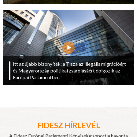
Itt az újabb bizonyíték: a Tisza az illegális migrációért
és Magyarország politikai zsarolásáért dolgozik az
Európai Parlamentben
FIDESZ HÍRLEVÉL
A Fidesz Európai Parlamenti Képviselőcsoportja havonta