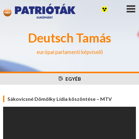
Deutsch Tamás
európai parlamenti képviselő
EGYÉB
Sákovicsné Dömölky Lídia köszöntése – MTV